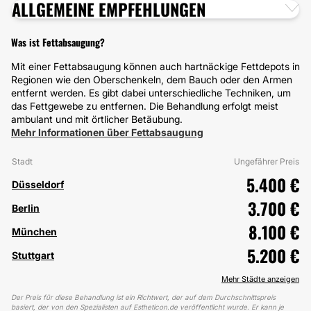
ALLGEMEINE EMPFEHLUNGEN
Was ist Fettabsaugung?
Mit einer Fettabsaugung können auch hartnäckige Fettdepots in
Regionen wie den Oberschenkeln, dem Bauch oder den Armen
entfernt werden. Es gibt dabei unterschiedliche Techniken, um
das Fettgewebe zu entfernen. Die Behandlung erfolgt meist
ambulant und mit örtlicher Betäubung.
Mehr Informationen über Fettabsaugung
Stadt
Ungefährer Preis
5.400 €
Düsseldorf
3.700 €
Berlin
8.100 €
München
5.200 €
Stuttgart
Mehr Städte anzeigen
Der Preis für diese Behandlung ist ein Richtwert, der auf dem Durchschnittspreis
basiert, der von den Spezialisten auf Estheticon.de veröffentlicht wurde. Er kann je