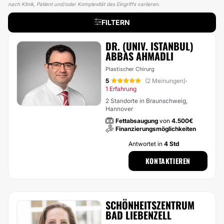
nach Klinik, Patient und/oder Komplexität des Eingriffs variieren.
FILTERN
DR. (UNIV. ISTANBUL)
ABBAS AHMADLI
Plastischer Chirurg
5
(2 Meinungen)
·
1 Erfahrung
2 Standorte in Braunschweig,
Hannover
Fettabsaugung
von
4.500€
Finanzierungsmöglichkeiten
Antwortet in
4 Std
KONTAKTIEREN
SCHÖNHEITSZENTRUM
BAD LIEBENZELL