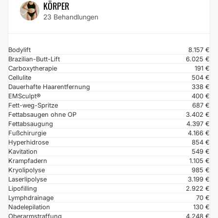
KÖRPER
23 Behandlungen
Bodylift
8.157 €
Brazilian-Butt-Lift
6.025 €
Carboxytherapie
191 €
Cellulite
504 €
Dauerhafte Haarentfernung
338 €
EMSculpt®
400 €
Fett-weg-Spritze
687 €
Fettabsaugen ohne OP
3.402 €
Fettabsaugung
4.397 €
Fußchirurgie
4.166 €
Hyperhidrose
854 €
Kavitation
549 €
Krampfadern
1.105 €
Kryolipolyse
985 €
Laserlipolyse
3.199 €
Lipofilling
2.922 €
Lymphdrainage
70 €
Nadelepilation
130 €
Oberarmstraffung
4.248 €