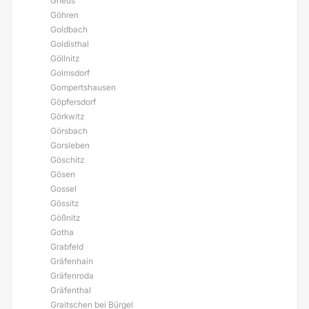
Gneus
Göhren
Goldbach
Goldisthal
Göllnitz
Golmsdorf
Gompertshausen
Göpfersdorf
Görkwitz
Görsbach
Gorsleben
Göschitz
Gösen
Gossel
Gössitz
Gößnitz
Gotha
Grabfeld
Gräfenhain
Gräfenroda
Gräfenthal
Graitschen bei Bürgel