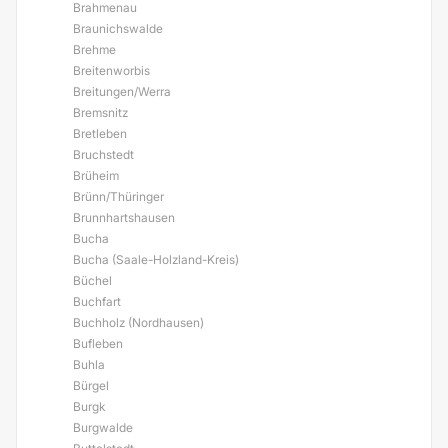
Brahmenau
Braunichswalde
Brehme
Breitenworbis
Breitungen/Werra
Bremsnitz
Bretleben
Bruchstedt
Brüheim
Brünn/Thüringer
Brunnhartshausen
Bucha
Bucha (Saale-Holzland-Kreis)
Büchel
Buchfart
Buchholz (Nordhausen)
Bufleben
Buhla
Bürgel
Burgk
Burgwalde