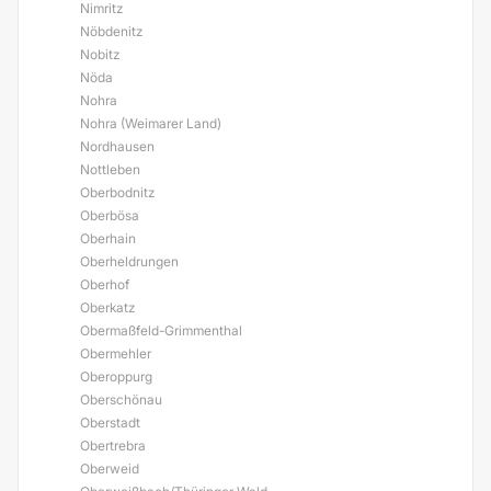
Nimritz
Nöbdenitz
Nobitz
Nöda
Nohra
Nohra (Weimarer Land)
Nordhausen
Nottleben
Oberbodnitz
Oberbösa
Oberhain
Oberheldrungen
Oberhof
Oberkatz
Obermaßfeld-Grimmenthal
Obermehler
Oberoppurg
Oberschönau
Oberstadt
Obertrebra
Oberweid