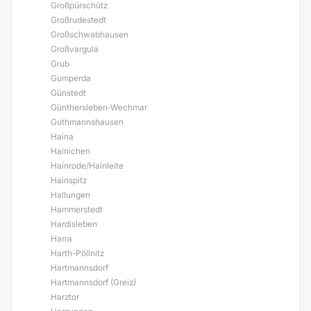
Großpürschütz
Großrudestedt
Großschwabhausen
Großvargula
Grub
Gumperda
Günstedt
Günthersleben-Wechmar
Guthmannshausen
Haina
Hainichen
Hainrode/Hainleite
Hainspitz
Hallungen
Hammerstedt
Hardisleben
Harra
Harth-Pöllnitz
Hartmannsdorf
Hartmannsdorf (Greiz)
Harztor