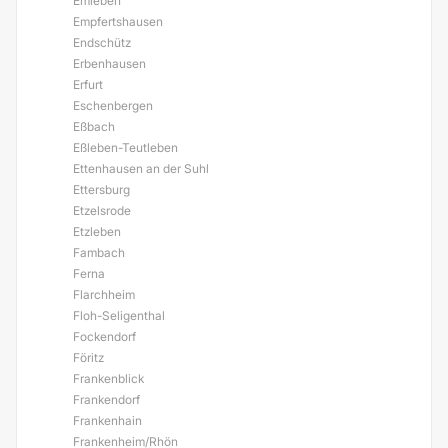
Emleben
Empfertshausen
Endschütz
Erbenhausen
Erfurt
Eschenbergen
Eßbach
Eßleben-Teutleben
Ettenhausen an der Suhl
Ettersburg
Etzelsrode
Etzleben
Fambach
Ferna
Flarchheim
Floh-Seligenthal
Fockendorf
Föritz
Frankenblick
Frankendorf
Frankenhain
Frankenheim/Rhön