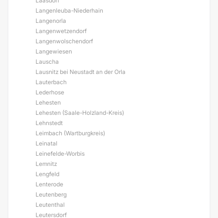
Laasdorf
Langenleuba-Niederhain
Langenorla
Langenwetzendorf
Langenwolschendorf
Langewiesen
Lauscha
Lausnitz bei Neustadt an der Orla
Lauterbach
Lederhose
Lehesten
Lehesten (Saale-Holzland-Kreis)
Lehnstedt
Leimbach (Wartburgkreis)
Leinatal
Leinefelde-Worbis
Lemnitz
Lengfeld
Lenterode
Leutenberg
Leutenthal
Leutersdorf