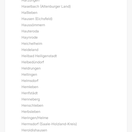
Harzungen
Haselbach (Altenburger Land)
Haßleben
Hausen (Eichsfeld)
Haussömmern
Hauteroda
Haynrode
Heichelheim
Heideland
Heilbad Heiligenstadt
Helbedündorf
Heldrungen
Hellingen
Helmsdorf
Hemleben
Henfstädt
Henneberg
Henschleben
Herbsleben
Heringen/Helme
Hermsdorf (Saale-Holzland-Kreis)
Heroldishausen