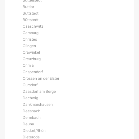
Buttelstedt
Buttlar
Buttstädt
Büttstedt
Caaschwitz
Camburg
Christes
Clingen
Crawinkel
Creuzburg
Crimla
Crispendorf
Crossen an der Elster
Cursdorf
Daasdorf am Berge
Dachwig
Dankmarshausen
Deesbach
Dermbach
Deuna
Diedorf/Rhön
Dieterode