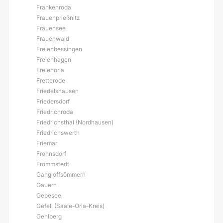
Frankenroda
Frauenprießnitz
Frauensee
Frauenwald
Freienbessingen
Freienhagen
Freienorla
Fretterode
Friedelshausen
Friedersdorf
Friedrichroda
Friedrichsthal (Nordhausen)
Friedrichswerth
Friemar
Frohnsdorf
Frömmstedt
Gangloffsömmern
Gauern
Gebesee
Gefell (Saale-Orla-Kreis)
Gehlberg