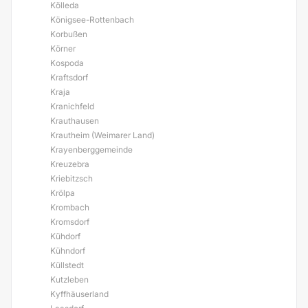
Kölleda
Königsee-Rottenbach
Korbußen
Körner
Kospoda
Kraftsdorf
Kraja
Kranichfeld
Krauthausen
Krautheim (Weimarer Land)
Krayenberggemeinde
Kreuzebra
Kriebitzsch
Krölpa
Krombach
Kromsdorf
Kühdorf
Kühndorf
Küllstedt
Kutzleben
Kyffhäuserland