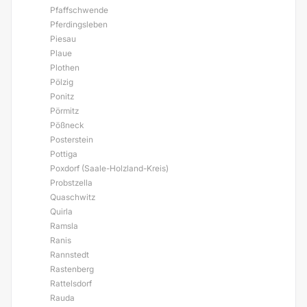
Pfaffschwende
Pferdingsleben
Piesau
Plaue
Plothen
Pölzig
Ponitz
Pörmitz
Pößneck
Posterstein
Pottiga
Poxdorf (Saale-Holzland-Kreis)
Probstzella
Quaschwitz
Quirla
Ramsla
Ranis
Rannstedt
Rastenberg
Rattelsdorf
Rauda