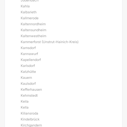
Judenbach
Kahla
Kalbsrieth
Kallmerode
Kaltennordheim
Kaltensundheim
Kaltenwestheim
Kammerforst (Unstrut-Hainich-Kreis)
Kamsdorf
Kannawurf
Kapellendorf
Karlsdorf
Katzhütte
Kauern
Kaulsdorf
Kefferhausen
Kehmstedt
Keila
Kella
Kiliansroda
Kindelbrück
Kirchgandern