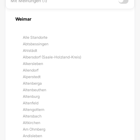
Mit Meinungen (1)
Weimar
Alle Standorte
Abtsbessingen
Ahlstädt
Albersdorf (Saale-Holzland-Kreis)
Alkersleben
Allendorf
Alperstedt
Altenberga
Altenbeuthen
Altenburg
Altenfeld
Altengottern
Altersbach
Altkirchen
Am Ohmberg
Andisleben