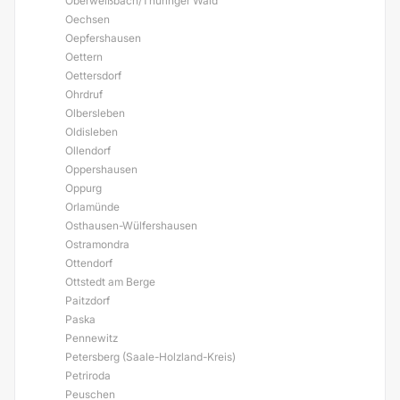
Oberweißbach/Thüringer Wald
Oechsen
Oepfershausen
Oettern
Oettersdorf
Ohrdruf
Olbersleben
Oldisleben
Ollendorf
Oppershausen
Oppurg
Orlamünde
Osthausen-Wülfershausen
Ostramondra
Ottendorf
Ottstedt am Berge
Paitzdorf
Paska
Pennewitz
Petersberg (Saale-Holzland-Kreis)
Petriroda
Peuschen