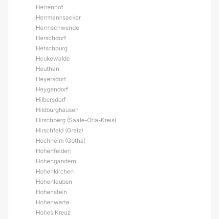
Herrenhof
Herrmannsacker
Herrnschwende
Herschdorf
Hetschburg
Heukewalde
Heuthen
Heyersdorf
Heygendorf
Hilbersdorf
Hildburghausen
Hirschberg (Saale-Orla-Kreis)
Hirschfeld (Greiz)
Hochheim (Gotha)
Hohenfelden
Hohengandern
Hohenkirchen
Hohenleuben
Hohenstein
Hohenwarte
Hohes Kreuz