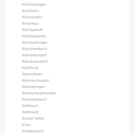
Kirchheilingen
Kirchheim
Kirchworbis
Kirschkau
Kleinbartloff
Kleinbockedra
Kleinbodungen
Kleinbrembach
Kleinebersdorf
Kleineutersdorf
Kleinfurra
Kleinmölsen
Kleinneuhausen
Kleinobringen
Kleinschwabhausen
Kleinwelsbach
Klettbach
Klettstedt
Kloster Veßra
Knau
Ködderitzsch