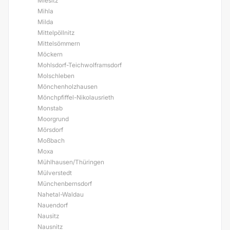
Miesitz
Mihla
Milda
Mittelpöllnitz
Mittelsömmern
Möckern
Mohlsdorf-Teichwolframsdorf
Molschleben
Mönchenholzhausen
Mönchpfiffel-Nikolausrieth
Monstab
Moorgrund
Mörsdorf
Moßbach
Moxa
Mühlhausen/Thüringen
Mülverstedt
Münchenbernsdorf
Nahetal-Waldau
Nauendorf
Nausitz
Nausnitz