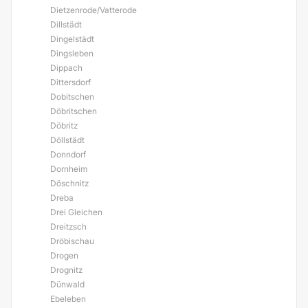
Dietzenrode/Vatterode
Dillstädt
Dingelstädt
Dingsleben
Dippach
Dittersdorf
Dobitschen
Döbritschen
Döbritz
Döllstädt
Donndorf
Dornheim
Döschnitz
Dreba
Drei Gleichen
Dreitzsch
Dröbischau
Drogen
Drognitz
Dünwald
Ebeleben