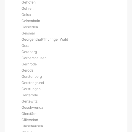
Gehofen
Gehren
Geisa
Geisenhain
Geisleden
Geismar
Georgenthal/Thüringer Wald
Gera
Geraberg
Gerbershausen
Gernrode
Geroda
Gerstenberg
Gerstengrund
Gerstungen
Gerterode
Gertewitz
Geschwenda
Gierstädt
Gillersdorf
Glasehausen