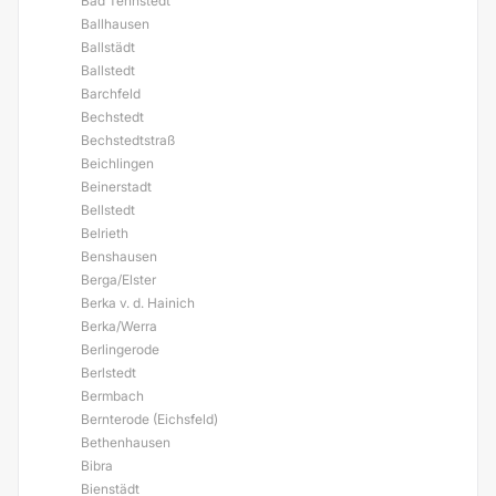
Bad Tennstedt
Ballhausen
Ballstädt
Ballstedt
Barchfeld
Bechstedt
Bechstedtstraß
Beichlingen
Beinerstadt
Bellstedt
Belrieth
Benshausen
Berga/Elster
Berka v. d. Hainich
Berka/Werra
Berlingerode
Berlstedt
Bermbach
Bernterode (Eichsfeld)
Bethenhausen
Bibra
Bienstädt