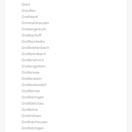
Greiz
Greußen
Griefstedt
Grimmelshausen
Grobengereuth
Großbartloff
Großbockedra
Großbreitenbach
Großbrembach
Großenehrich
Großengottern
Großensee
Großenstein
Großeutersdorf
Großfahner
Großheringen
Großlöbichau
Großlohra
Großmölsen
Großneuhausen
Großobringen