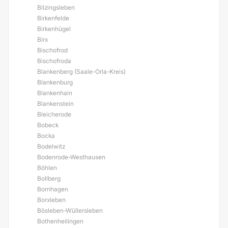
Bilzingsleben
Birkenfelde
Birkenhügel
Birx
Bischofrod
Bischofroda
Blankenberg (Saale-Orla-Kreis)
Blankenburg
Blankenhain
Blankenstein
Bleicherode
Bobeck
Bocka
Bodelwitz
Bodenrode-Westhausen
Böhlen
Bollberg
Bornhagen
Borxleben
Bösleben-Wüllersleben
Bothenheilingen