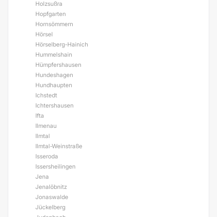
Holzsußra
Hopfgarten
Hornsömmern
Hörsel
Hörselberg-Hainich
Hummelshain
Hümpfershausen
Hundeshagen
Hundhaupten
Ichstedt
Ichtershausen
Ifta
Ilmenau
Ilmtal
Ilmtal-Weinstraße
Isseroda
Issersheilingen
Jena
Jenalöbnitz
Jonaswalde
Jückelberg