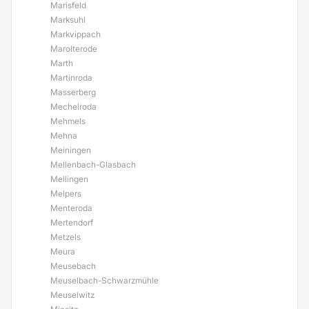
Marisfeld
Marksuhl
Markvippach
Marolterode
Marth
Martinroda
Masserberg
Mechelroda
Mehmels
Mehna
Meiningen
Mellenbach-Glasbach
Mellingen
Melpers
Menteroda
Mertendorf
Metzels
Meura
Meusebach
Meuselbach-Schwarzmühle
Meuselwitz