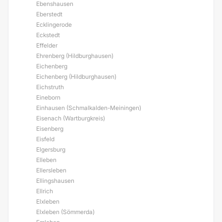
Ebenshausen
Eberstedt
Ecklingerode
Eckstedt
Effelder
Ehrenberg (Hildburghausen)
Eichenberg
Eichenberg (Hildburghausen)
Eichstruth
Eineborn
Einhausen (Schmalkalden-Meiningen)
Eisenach (Wartburgkreis)
Eisenberg
Eisfeld
Elgersburg
Elleben
Ellersleben
Ellingshausen
Ellrich
Elxleben
Elxleben (Sömmerda)