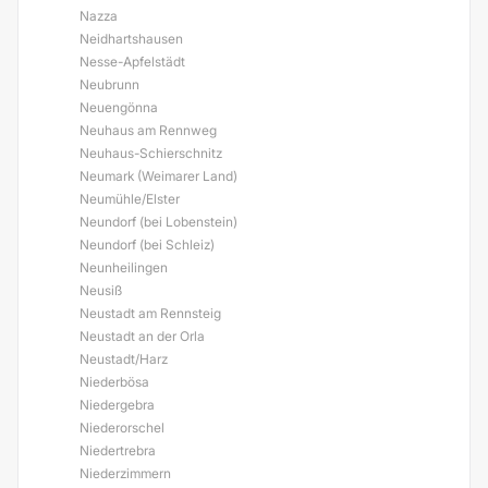
Nazza
Neidhartshausen
Nesse-Apfelstädt
Neubrunn
Neuengönna
Neuhaus am Rennweg
Neuhaus-Schierschnitz
Neumark (Weimarer Land)
Neumühle/Elster
Neundorf (bei Lobenstein)
Neundorf (bei Schleiz)
Neunheilingen
Neusiß
Neustadt am Rennsteig
Neustadt an der Orla
Neustadt/Harz
Niederbösa
Niedergebra
Niederorschel
Niedertrebra
Niederzimmern