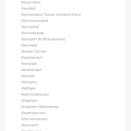
Rauschwitz
Rausdorf
Reichenbach (Saale-Holzland-Kreis)
Reichmannsdorf
Reichstädt
Reinholterode
Reinsdorf (Kyffhäuserkreis)
Reinstädt
Remda-Teichel
Remptendorf
Remstädt
Renthendorf
Reurieth
Rhönblick
Riethgen
Riethnordhausen
Ringleben
Ringleben (Sömmerda)
Rippershausen
Ritschenhausen
Rittersdorf