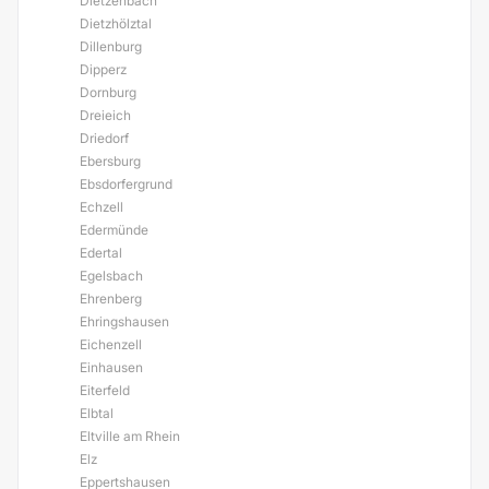
Dietzenbach
Dietzhölztal
Dillenburg
Dipperz
Dornburg
Dreieich
Driedorf
Ebersburg
Ebsdorfergrund
Echzell
Edermünde
Edertal
Egelsbach
Ehrenberg
Ehringshausen
Eichenzell
Einhausen
Eiterfeld
Elbtal
Eltville am Rhein
Elz
Eppertshausen