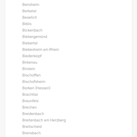
Bensheim
Berkatal
Beselich
Biblis
Bickenbach
Biebergemünd
Biebertal
Biebesheim am Rhein
Biedenkopf
Birkenau
Birstein
Bischoffen
Bischofsheim
Borken (Hessen)
Brachttal
Braunfels
Brechen
Breidenbach
Breitenbach am Herzberg
Breitscheid
Brensbach