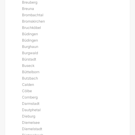
Breuberg
Breuna
Brombachtal
Bromskirchen
Bruchköbel
Büdingen
Büdingen
Burghaun
Burgwald
Bürstadt
Buseck
Büttelborn
Butzbach
Calden
Cölbe
Cornberg
Darmstadt
Dautphetal
Dieburg
Diemelsee
Diemelstadt