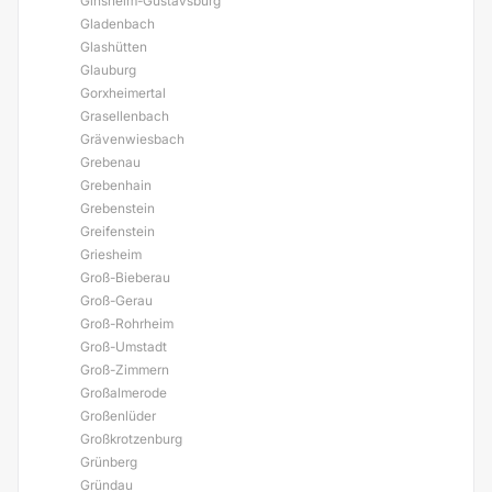
Ginsheim-Gustavsburg
Gladenbach
Glashütten
Glauburg
Gorxheimertal
Grasellenbach
Grävenwiesbach
Grebenau
Grebenhain
Grebenstein
Greifenstein
Griesheim
Groß-Bieberau
Groß-Gerau
Groß-Rohrheim
Groß-Umstadt
Groß-Zimmern
Großalmerode
Großenlüder
Großkrotzenburg
Grünberg
Gründau