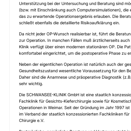
Unterstützung bei der Untersuchung und Beratung sind mö
(bzw. mit Einschränkung auch Computersimulationen), die
das zu erwartende Operationsergebnis erlauben. Die Berat
schließt ebenfalls die detaillierte Risikoaufklärung ein.
Da nicht jeder OP-Wunsch realisierbar ist, führt die Beratu
zur Operation. In manchen Fällen muß ärztlicherseits auch
Klinik verfügt über einen modernen stationären OP. Die Pa
komfortabel eingerichtet, um die postoperative Phase zu er
Neben der eigentlichen Operation ist natürlich auch der g
Gesundheitszustand wesentliche Voraussetzung für den Be
Daher sind die Anamnese und präoperative Diagnostik (z.B
sehr wichtig.
Die SCHWANSEE-KLINIK GmbH ist eine staatlich konzession
Fachklinik für Gesichts-Kieferchirurgie sowie für Kosmetisc
Operationen in Weimar. Seit der Gründung im Jahr 1997 ist d
im Verband der staatlich konzessionierten Fachkliniken für
Chirurgie e.V.