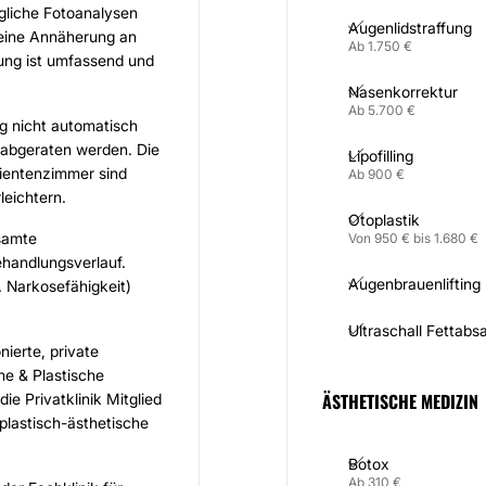
gliche Fotoanalysen
Augenlidstraffung
 eine Annäherung an
Ab 1.750 €
ung ist umfassend und
Nasenkorrektur
Ab 5.700 €
ng nicht automatisch
 abgeraten werden. Die
Lipofilling
tientenzimmer sind
Ab 900 €
leichtern.
Otoplastik
esamte
Von 950 € bis 1.680 €
handlungsverlauf.
Augenbrauenlifting
. Narkosefähigkeit)
Ultraschall Fettab
ierte, private
he & Plastische
ÄSTHETISCHE MEDIZIN
ie Privatklinik Mitglied
 plastisch-ästhetische
Botox
Ab 310 €