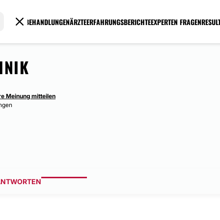
BEHANDLUNGEN
ÄRZTE
ERFAHRUNGSBERICHTE
EXPERTEN FRAGEN
RESUL
INIK
re Meinung mitteilen
ingen
ANTWORTEN