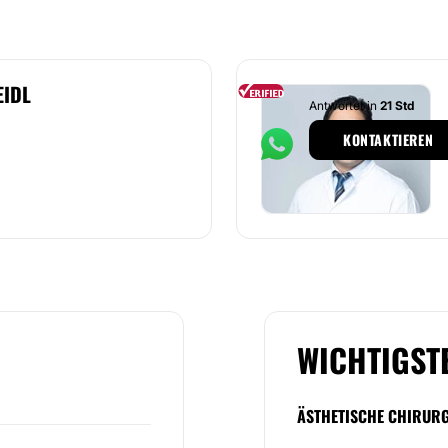
EIDL
Antwortet in
21 Std
KONTAKTIEREN
WICHTIGST
ÄSTHETISCHE CHIRURG