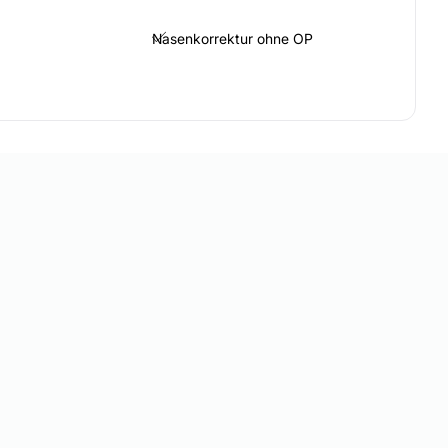
Nasenkorrektur ohne OP
Lippenkorrektur
nen
Laserbehandlung
Pigmentflecken
Lipom entfernen
SCHE BEHANDLUNGEN