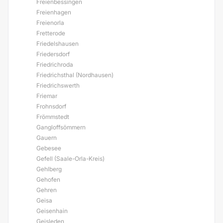
Freienbessingen
Freienhagen
Freienorla
Fretterode
Friedelshausen
Friedersdorf
Friedrichroda
Friedrichsthal (Nordhausen)
Friedrichswerth
Friemar
Frohnsdorf
Frömmstedt
Gangloffsömmern
Gauern
Gebesee
Gefell (Saale-Orla-Kreis)
Gehlberg
Gehofen
Gehren
Geisa
Geisenhain
Geisleden