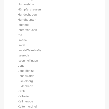
Hummelshain
Hümpfershausen
Hundeshagen
Hundhaupten
Ichstedt
Ichtershausen
Ifta
Ilmenau
Ilmtal
Ilmtal-Weinstraße
Isseroda
Issersheilingen
Jena
Jenalöbnitz
Jonaswalde
Jückelberg
Judenbach
Kahla
Kalbsrieth
Kallmerode
Kaltennordheim