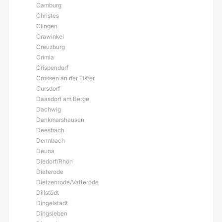
Camburg
Christes
Clingen
Crawinkel
Creuzburg
Crimla
Crispendorf
Crossen an der Elster
Cursdorf
Daasdorf am Berge
Dachwig
Dankmarshausen
Deesbach
Dermbach
Deuna
Diedorf/Rhön
Dieterode
Dietzenrode/Vatterode
Dillstädt
Dingelstädt
Dingsleben