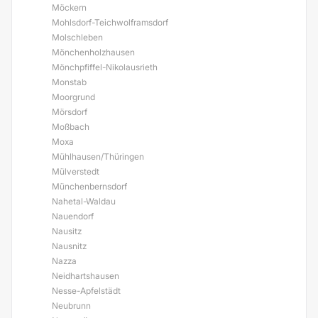
Möckern
Mohlsdorf-Teichwolframsdorf
Molschleben
Mönchenholzhausen
Mönchpfiffel-Nikolausrieth
Monstab
Moorgrund
Mörsdorf
Moßbach
Moxa
Mühlhausen/Thüringen
Mülverstedt
Münchenbernsdorf
Nahetal-Waldau
Nauendorf
Nausitz
Nausnitz
Nazza
Neidhartshausen
Nesse-Apfelstädt
Neubrunn