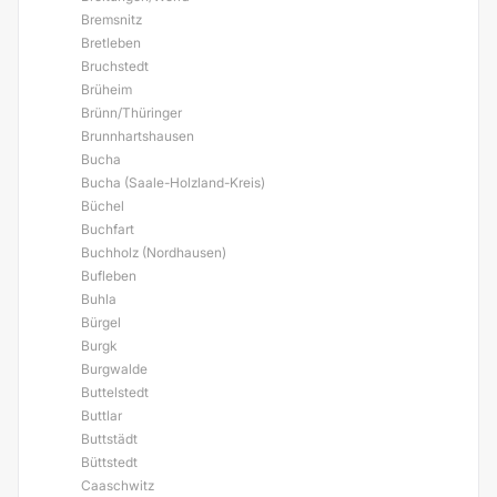
Bremsnitz
Bretleben
Bruchstedt
Brüheim
Brünn/Thüringer
Brunnhartshausen
Bucha
Bucha (Saale-Holzland-Kreis)
Büchel
Buchfart
Buchholz (Nordhausen)
Bufleben
Buhla
Bürgel
Burgk
Burgwalde
Buttelstedt
Buttlar
Buttstädt
Büttstedt
Caaschwitz