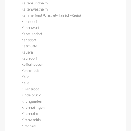
Kaltensundheim
Kaltenwestheim
Kammerforst (Unstrut-Hainich-Kreis)
Kamsdorf
Kannawurf
Kapellendorf
Karlsdorf
Katzhütte
Kauern
Kaulsdorf
Kefferhausen
Kehmstedt
Keila
Kella
Kiliansroda
Kindelbrück
Kirchgandern
Kirchheilingen
Kirchheim
Kirchworbis
Kirschkau