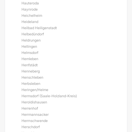
Hauteroda
Haynrode
Heichelheim
Heideland
Heilbad Heiligenstadt
Helbedündorf
Heldrungen
Hellingen
Helmsdorf
Hemleben
Henfstädt
Henneberg
Henschleben
Herbsleben
Heringen/Helme
Hermsdorf (Saale-Holzland-Kreis)
Heroldishausen
Herrenhof
Herrmannsacker
Herrnschwende
Herschdorf