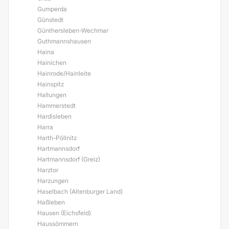
Gumperda
Günstedt
Günthersleben-Wechmar
Guthmannshausen
Haina
Hainichen
Hainrode/Hainleite
Hainspitz
Hallungen
Hammerstedt
Hardisleben
Harra
Harth-Pöllnitz
Hartmannsdorf
Hartmannsdorf (Greiz)
Harztor
Harzungen
Haselbach (Altenburger Land)
Haßleben
Hausen (Eichsfeld)
Haussömmern