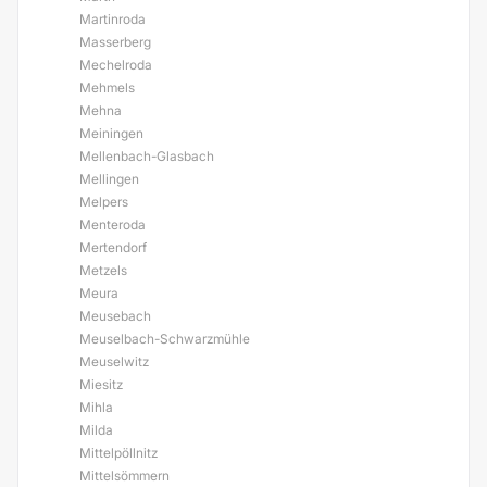
Martinroda
Masserberg
Mechelroda
Mehmels
Mehna
Meiningen
Mellenbach-Glasbach
Mellingen
Melpers
Menteroda
Mertendorf
Metzels
Meura
Meusebach
Meuselbach-Schwarzmühle
Meuselwitz
Miesitz
Mihla
Milda
Mittelpöllnitz
Mittelsömmern