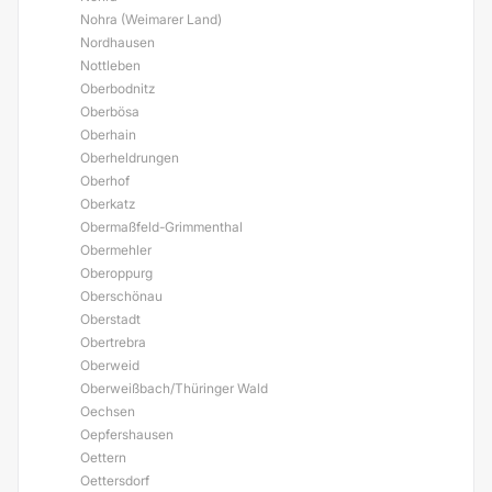
Nohra (Weimarer Land)
Nordhausen
Nottleben
Oberbodnitz
Oberbösa
Oberhain
Oberheldrungen
Oberhof
Oberkatz
Obermaßfeld-Grimmenthal
Obermehler
Oberoppurg
Oberschönau
Oberstadt
Obertrebra
Oberweid
Oberweißbach/Thüringer Wald
Oechsen
Oepfershausen
Oettern
Oettersdorf