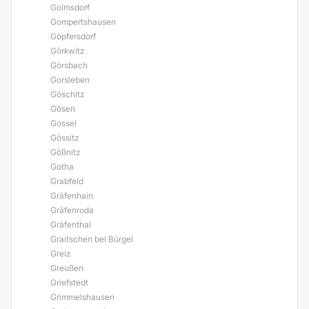
Golmsdorf
Gompertshausen
Göpfersdorf
Görkwitz
Görsbach
Gorsleben
Göschitz
Gösen
Gossel
Gössitz
Gößnitz
Gotha
Grabfeld
Gräfenhain
Gräfenroda
Gräfenthal
Graitschen bei Bürgel
Greiz
Greußen
Griefstedt
Grimmelshausen