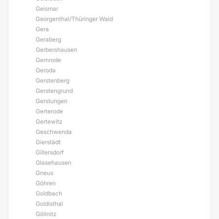
Geismar
Georgenthal/Thüringer Wald
Gera
Geraberg
Gerbershausen
Gernrode
Geroda
Gerstenberg
Gerstengrund
Gerstungen
Gerterode
Gertewitz
Geschwenda
Gierstädt
Gillersdorf
Glasehausen
Gneus
Göhren
Goldbach
Goldisthal
Göllnitz