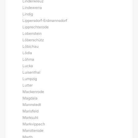
Lindenkreuz
Lindewerra
Lindig
Lippersdorf-Erdmannsdorf
Lipprechterode
Lobenstein
Löberschütz
Löbichau
Lödla
Löhma
Lucka
Luisenthal
Lumpzig
Lutter
Mackenrode
Magdala
Mannstedt
Marisfeld
Marksuhl
Markvippach
Marolterode
Marth