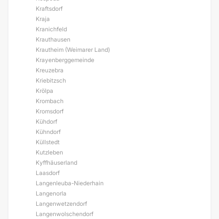
Kraftsdorf
Kraja
Kranichfeld
Krauthausen
Krautheim (Weimarer Land)
Krayenberggemeinde
Kreuzebra
Kriebitzsch
Krölpa
Krombach
Kromsdorf
Kühdorf
Kühndorf
Küllstedt
Kutzleben
Kyffhäuserland
Laasdorf
Langenleuba-Niederhain
Langenorla
Langenwetzendorf
Langenwolschendorf