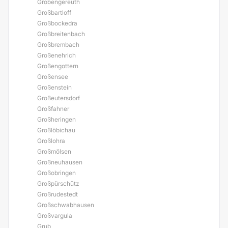
Grobengereuth
Großbartloff
Großbockedra
Großbreitenbach
Großbrembach
Großenehrich
Großengottern
Großensee
Großenstein
Großeutersdorf
Großfahner
Großheringen
Großlöbichau
Großlohra
Großmölsen
Großneuhausen
Großobringen
Großpürschütz
Großrudestedt
Großschwabhausen
Großvargula
Grub