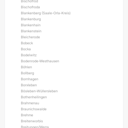
Bischofrod
Bischofroda
Blankenberg (Saale-Orla-Kreis)
Blankenburg
Blankenhain
Blankenstein
Bleicherode
Bobeck
Bocka
Bodelwitz
Bodenrode-Westhausen
Böhlen
Bollberg
Bornhagen
Borxleben
Bösleben-Wüllersleben
Bothenheilingen
Brahmenau
Braunichswalde
Brehme
Breitenworbis
Breitungen/Werra