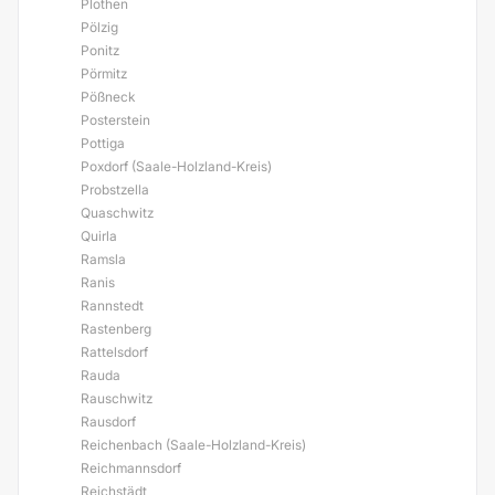
Plothen
Pölzig
Ponitz
Pörmitz
Pößneck
Posterstein
Pottiga
Poxdorf (Saale-Holzland-Kreis)
Probstzella
Quaschwitz
Quirla
Ramsla
Ranis
Rannstedt
Rastenberg
Rattelsdorf
Rauda
Rauschwitz
Rausdorf
Reichenbach (Saale-Holzland-Kreis)
Reichmannsdorf
Reichstädt