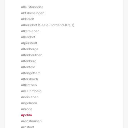
Alle Standorte
Abtsbessingen
Ahlstädt
Albersdorf (Saale-Holzland-Kreis)
Alkersleben
Allendorf
Alperstedt
Altenberga
Altenbeuthen
Altenburg
Altenfeld
Altengottern
Altersbach
Altkirchen
Am Ohmberg
Andisleben
Angelroda
Anrode
Apolda
Arenshausen
Arnstadt