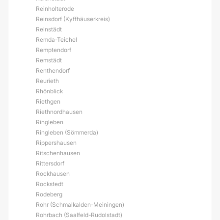
Reinholterode
Reinsdorf (Kyffhäuserkreis)
Reinstädt
Remda-Teichel
Remptendorf
Remstädt
Renthendorf
Reurieth
Rhönblick
Riethgen
Riethnordhausen
Ringleben
Ringleben (Sömmerda)
Rippershausen
Ritschenhausen
Rittersdorf
Rockhausen
Rockstedt
Rodeberg
Rohr (Schmalkalden-Meiningen)
Rohrbach (Saalfeld-Rudolstadt)