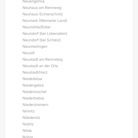
Neuengönna
Neuhaus am Rennweg
Neuhaus-Schierschnitz
Neumark (Weimarer Land)
Neumühle/Elster
Neundorf (bei Lobenstein)
Neundorf (bei Schleiz)
Neunheilingen
Neusiß
Neustadt am Rennsteig
Neustadt an der Orla
Neustadt/Harz
Niederbösa
Niedergebra
Niederorschel
Niedertrebra
Niederzimmern
Nimritz
Nöbdenitz
Nobitz
Nöda
Nohra