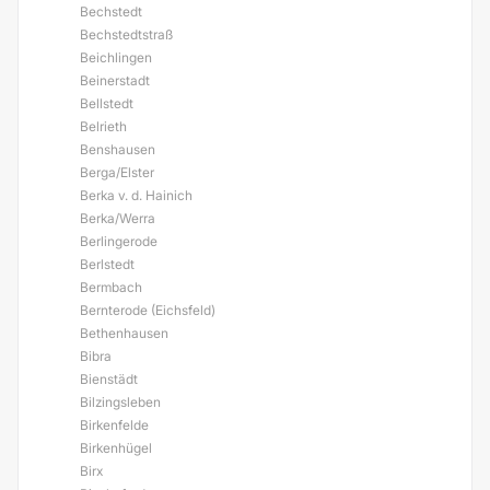
Bechstedt
Bechstedtstraß
Beichlingen
Beinerstadt
Bellstedt
Belrieth
Benshausen
Berga/Elster
Berka v. d. Hainich
Berka/Werra
Berlingerode
Berlstedt
Bermbach
Bernterode (Eichsfeld)
Bethenhausen
Bibra
Bienstädt
Bilzingsleben
Birkenfelde
Birkenhügel
Birx