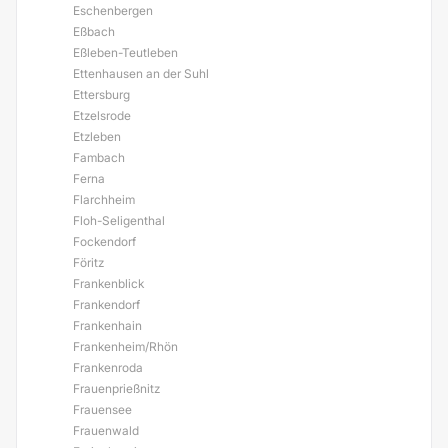
Eschenbergen
Eßbach
Eßleben-Teutleben
Ettenhausen an der Suhl
Ettersburg
Etzelsrode
Etzleben
Fambach
Ferna
Flarchheim
Floh-Seligenthal
Fockendorf
Föritz
Frankenblick
Frankendorf
Frankenhain
Frankenheim/Rhön
Frankenroda
Frauenprießnitz
Frauensee
Frauenwald