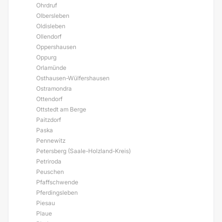
Ohrdruf
Olbersleben
Oldisleben
Ollendorf
Oppershausen
Oppurg
Orlamünde
Osthausen-Wülfershausen
Ostramondra
Ottendorf
Ottstedt am Berge
Paitzdorf
Paska
Pennewitz
Petersberg (Saale-Holzland-Kreis)
Petriroda
Peuschen
Pfaffschwende
Pferdingsleben
Piesau
Plaue