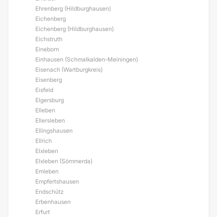
Ehrenberg (Hildburghausen)
Eichenberg
Eichenberg (Hildburghausen)
Eichstruth
Eineborn
Einhausen (Schmalkalden-Meiningen)
Eisenach (Wartburgkreis)
Eisenberg
Eisfeld
Elgersburg
Elleben
Ellersleben
Ellingshausen
Ellrich
Elxleben
Elxleben (Sömmerda)
Emleben
Empfertshausen
Endschütz
Erbenhausen
Erfurt