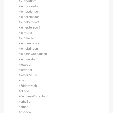
Kleinbartloff
Kleinbockedra
Kleinbodungen
Kleinbrembach
Kleinebersdorf
Kleineutersdorf
Kleinfurra
Kleinmölsen
Kleinneuhausen
Kleinobringen
Kleinschwabhausen
Kleinwelsbach
Klettbach
Klettstedt
Kloster Veßra
Knau
Ködderitzsch
Kölleda
Königsee-Rottenbach
Korbußen
Körner
Kospoda