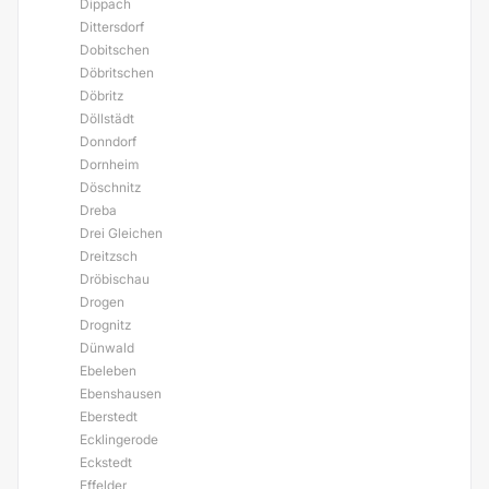
Dippach
Dittersdorf
Dobitschen
Döbritschen
Döbritz
Döllstädt
Donndorf
Dornheim
Döschnitz
Dreba
Drei Gleichen
Dreitzsch
Dröbischau
Drogen
Drognitz
Dünwald
Ebeleben
Ebenshausen
Eberstedt
Ecklingerode
Eckstedt
Effelder