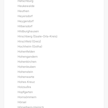
Hetschburg
Heukewalde
Heuthen
Heyersdorf
Heygendorf
Hilbersdorf
Hildburghausen
Hirschberg (Saale-Orla-Kreis)
Hirschfeld (Greiz)
Hochheim (Gotha)
Hohenfelden
Hohengandern
Hohenkirchen
Hohenleuben
Hohenstein
Hohenwarte
Hohes Kreuz
Holzsußra
Hopfgarten
Hornsömmern
Hörsel
Hörselberg-Hainich