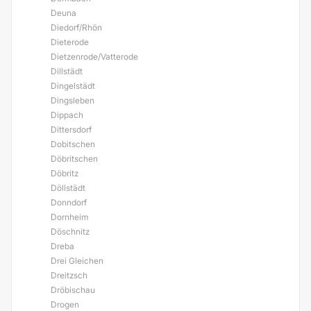
Deuna
Diedorf/Rhön
Dieterode
Dietzenrode/Vatterode
Dillstädt
Dingelstädt
Dingsleben
Dippach
Dittersdorf
Dobitschen
Döbritschen
Döbritz
Döllstädt
Donndorf
Dornheim
Döschnitz
Dreba
Drei Gleichen
Dreitzsch
Dröbischau
Drogen