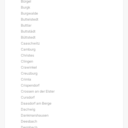
Bürgel
Burgk
Burgwalde
Buttelstedt
Buttlar
Buttstädt
Büttstedt
Caaschwitz
Camburg
Christes
Clingen
Crawinkel
Creuzburg
Crimla
Crispendorf
Crossen an der Elster
Cursdorf
Daasdorf am Berge
Dachwig
Dankmarshausen
Deesbach
Dermbach