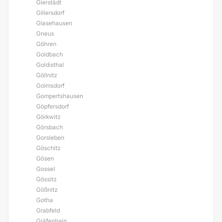
Gierstädt
Gillersdorf
Glasehausen
Gneus
Göhren
Goldbach
Goldisthal
Göllnitz
Golmsdorf
Gompertshausen
Göpfersdorf
Görkwitz
Görsbach
Gorsleben
Göschitz
Gösen
Gossel
Gössitz
Gößnitz
Gotha
Grabfeld
Gräfenhain