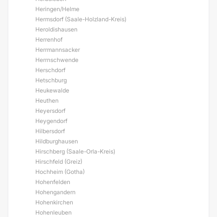
Heringen/Helme
Hermsdorf (Saale-Holzland-Kreis)
Heroldishausen
Herrenhof
Herrmannsacker
Herrnschwende
Herschdorf
Hetschburg
Heukewalde
Heuthen
Heyersdorf
Heygendorf
Hilbersdorf
Hildburghausen
Hirschberg (Saale-Orla-Kreis)
Hirschfeld (Greiz)
Hochheim (Gotha)
Hohenfelden
Hohengandern
Hohenkirchen
Hohenleuben