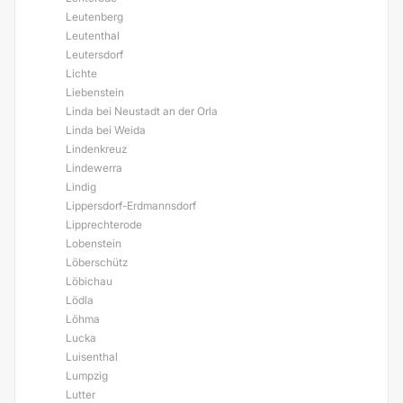
Leutenberg
Leutenthal
Leutersdorf
Lichte
Liebenstein
Linda bei Neustadt an der Orla
Linda bei Weida
Lindenkreuz
Lindewerra
Lindig
Lippersdorf-Erdmannsdorf
Lipprechterode
Lobenstein
Löberschütz
Löbichau
Lödla
Löhma
Lucka
Luisenthal
Lumpzig
Lutter