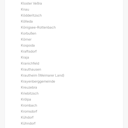
Kloster Veßra
Knau
Ködderitzsch
Kölleda
Königsee-Rottenbach
Korbußen
Körner
Kospoda
Kraftsdorf
Kraja
Kranichfeld
Krauthausen
Krautheim (Weimarer Land)
Krayenberggemeinde
Kreuzebra
Kriebitzsch
Krölpa
Krombach
Kromsdorf
Kühdorf
Kühndorf