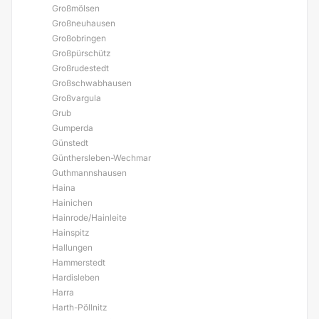
Großmölsen
Großneuhausen
Großobringen
Großpürschütz
Großrudestedt
Großschwabhausen
Großvargula
Grub
Gumperda
Günstedt
Günthersleben-Wechmar
Guthmannshausen
Haina
Hainichen
Hainrode/Hainleite
Hainspitz
Hallungen
Hammerstedt
Hardisleben
Harra
Harth-Pöllnitz