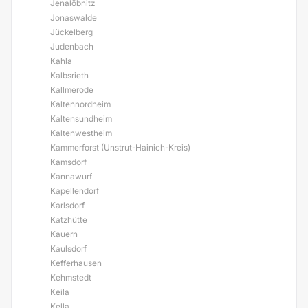
Jenalöbnitz
Jonaswalde
Jückelberg
Judenbach
Kahla
Kalbsrieth
Kallmerode
Kaltennordheim
Kaltensundheim
Kaltenwestheim
Kammerforst (Unstrut-Hainich-Kreis)
Kamsdorf
Kannawurf
Kapellendorf
Karlsdorf
Katzhütte
Kauern
Kaulsdorf
Kefferhausen
Kehmstedt
Keila
Kella