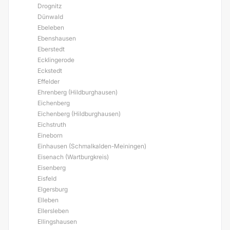
Drognitz
Dünwald
Ebeleben
Ebenshausen
Eberstedt
Ecklingerode
Eckstedt
Effelder
Ehrenberg (Hildburghausen)
Eichenberg
Eichenberg (Hildburghausen)
Eichstruth
Eineborn
Einhausen (Schmalkalden-Meiningen)
Eisenach (Wartburgkreis)
Eisenberg
Eisfeld
Elgersburg
Elleben
Ellersleben
Ellingshausen