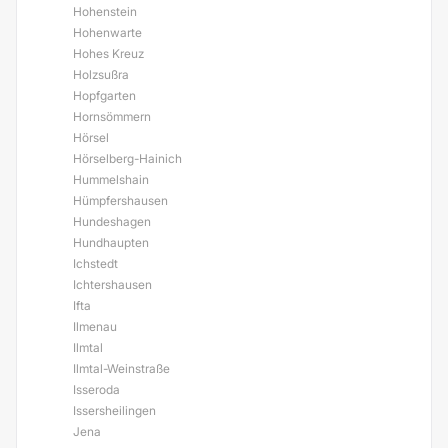
Hohenstein
Hohenwarte
Hohes Kreuz
Holzsußra
Hopfgarten
Hornsömmern
Hörsel
Hörselberg-Hainich
Hummelshain
Hümpfershausen
Hundeshagen
Hundhaupten
Ichstedt
Ichtershausen
Ifta
Ilmenau
Ilmtal
Ilmtal-Weinstraße
Isseroda
Issersheilingen
Jena