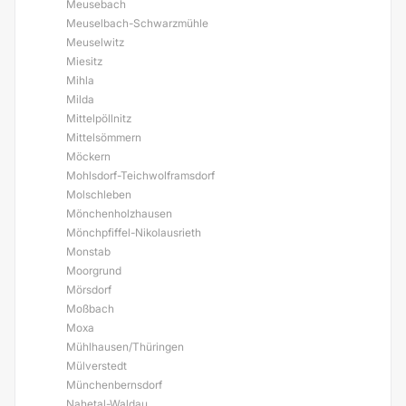
Meusebach
Meuselbach-Schwarzmühle
Meuselwitz
Miesitz
Mihla
Milda
Mittelpöllnitz
Mittelsömmern
Möckern
Mohlsdorf-Teichwolframsdorf
Molschleben
Mönchenholzhausen
Mönchpfiffel-Nikolausrieth
Monstab
Moorgrund
Mörsdorf
Moßbach
Moxa
Mühlhausen/Thüringen
Mülverstedt
Münchenbernsdorf
Nahetal-Waldau