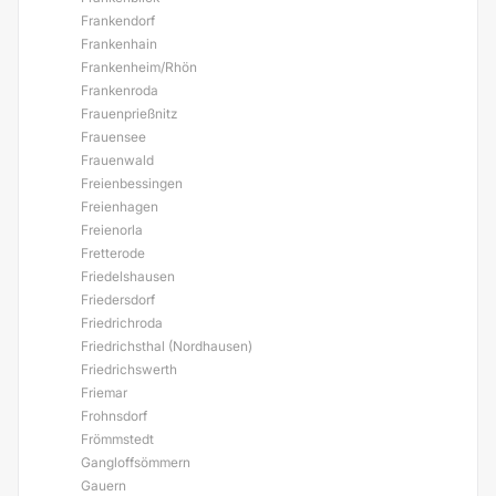
Frankendorf
Frankenhain
Frankenheim/Rhön
Frankenroda
Frauenprießnitz
Frauensee
Frauenwald
Freienbessingen
Freienhagen
Freienorla
Fretterode
Friedelshausen
Friedersdorf
Friedrichroda
Friedrichsthal (Nordhausen)
Friedrichswerth
Friemar
Frohnsdorf
Frömmstedt
Gangloffsömmern
Gauern