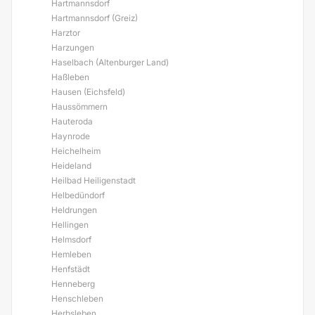
Hartmannsdorf
Hartmannsdorf (Greiz)
Harztor
Harzungen
Haselbach (Altenburger Land)
Haßleben
Hausen (Eichsfeld)
Haussömmern
Hauteroda
Haynrode
Heichelheim
Heideland
Heilbad Heiligenstadt
Helbedündorf
Heldrungen
Hellingen
Helmsdorf
Hemleben
Henfstädt
Henneberg
Henschleben
Herbsleben