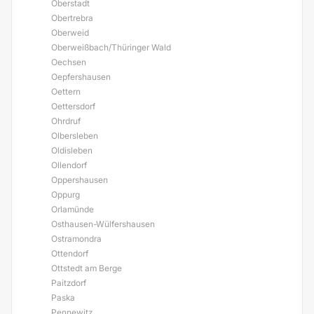
Oberstadt
Obertrebra
Oberweid
Oberweißbach/Thüringer Wald
Oechsen
Oepfershausen
Oettern
Oettersdorf
Ohrdruf
Olbersleben
Oldisleben
Ollendorf
Oppershausen
Oppurg
Orlamünde
Osthausen-Wülfershausen
Ostramondra
Ottendorf
Ottstedt am Berge
Paitzdorf
Paska
Pennewitz