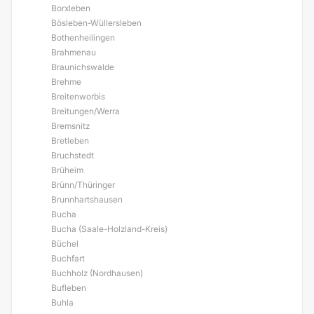
Borxleben
Bösleben-Wüllersleben
Bothenheilingen
Brahmenau
Braunichswalde
Brehme
Breitenworbis
Breitungen/Werra
Bremsnitz
Bretleben
Bruchstedt
Brüheim
Brünn/Thüringer
Brunnhartshausen
Bucha
Bucha (Saale-Holzland-Kreis)
Büchel
Buchfart
Buchholz (Nordhausen)
Bufleben
Buhla