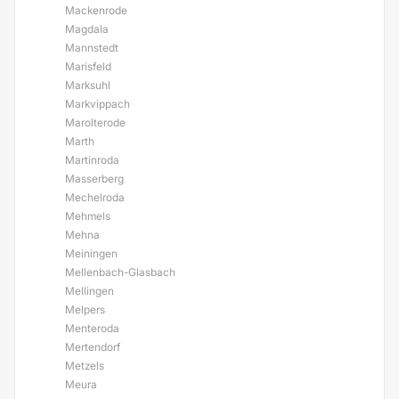
Mackenrode
Magdala
Mannstedt
Marisfeld
Marksuhl
Markvippach
Marolterode
Marth
Martinroda
Masserberg
Mechelroda
Mehmels
Mehna
Meiningen
Mellenbach-Glasbach
Mellingen
Melpers
Menteroda
Mertendorf
Metzels
Meura