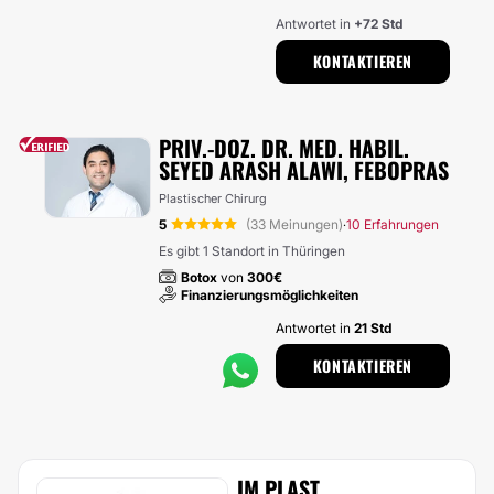
Antwortet in
+72 Std
KONTAKTIEREN
PRIV.-DOZ. DR. MED. HABIL.
SEYED ARASH ALAWI, FEBOPRAS
Plastischer Chirurg
5
(33 Meinungen)
10 Erfahrungen
·
Es gibt 1 Standort in Thüringen
Botox
von
300€
Finanzierungsmöglichkeiten
Antwortet in
21 Std
KONTAKTIEREN
IM.PLAST