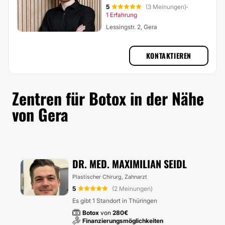
5
(3 Meinungen)
·
1 Erfahrung
Lessingstr. 2, Gera
KONTAKTIEREN
Zentren für Botox in der Nähe
von Gera
DR. MED. MAXIMILIAN SEIDL
Plastischer Chirurg, Zahnarzt
5
(2 Meinungen)
Es gibt 1 Standort in Thüringen
Botox
von
280€
Finanzierungsmöglichkeiten