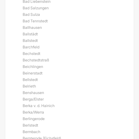
Bad Liebenstein
Bad Salzungen
Bad Sulza
Bad Tennstedt
Ballhausen
Ballstädt
Ballstedt
Barchfeld
Bechstedt
Bechstedtstraß
Beichlingen
Beinerstadt
Bellstedt
Belrieth
Benshausen
Berga/Elster
Berka v. d. Hainich
Berka/Werra
Berlingerode
Berlstedt
Bermbach
Bernterode (Eichsfeld)