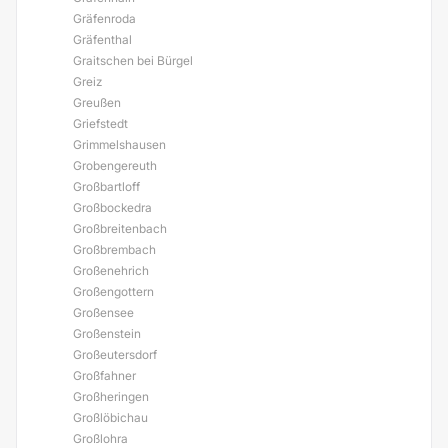
Gräfenroda
Gräfenthal
Graitschen bei Bürgel
Greiz
Greußen
Griefstedt
Grimmelshausen
Grobengereuth
Großbartloff
Großbockedra
Großbreitenbach
Großbrembach
Großenehrich
Großengottern
Großensee
Großenstein
Großeutersdorf
Großfahner
Großheringen
Großlöbichau
Großlohra