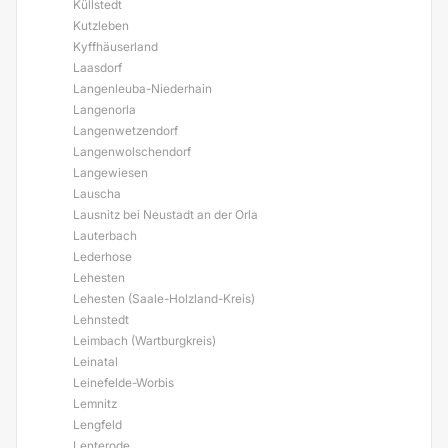
Küllstedt
Kutzleben
Kyffhäuserland
Laasdorf
Langenleuba-Niederhain
Langenorla
Langenwetzendorf
Langenwolschendorf
Langewiesen
Lauscha
Lausnitz bei Neustadt an der Orla
Lauterbach
Lederhose
Lehesten
Lehesten (Saale-Holzland-Kreis)
Lehnstedt
Leimbach (Wartburgkreis)
Leinatal
Leinefelde-Worbis
Lemnitz
Lengfeld
Lenterode