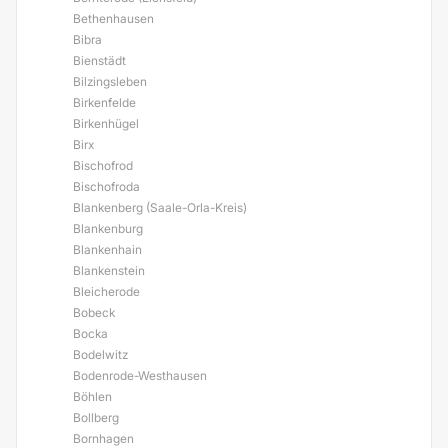
Bethenhausen
Bibra
Bienstädt
Bilzingsleben
Birkenfelde
Birkenhügel
Birx
Bischofrod
Bischofroda
Blankenberg (Saale-Orla-Kreis)
Blankenburg
Blankenhain
Blankenstein
Bleicherode
Bobeck
Bocka
Bodelwitz
Bodenrode-Westhausen
Böhlen
Bollberg
Bornhagen