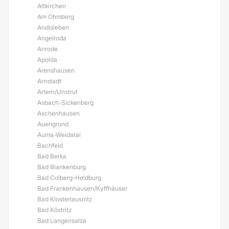
Altkirchen
Am Ohmberg
Andisleben
Angelroda
Anrode
Apolda
Arenshausen
Arnstadt
Artern/Unstrut
Asbach-Sickenberg
Aschenhausen
Auengrund
Auma-Weidatal
Bachfeld
Bad Berka
Bad Blankenburg
Bad Colberg-Heldburg
Bad Frankenhausen/Kyffhäuser
Bad Klosterlausnitz
Bad Köstritz
Bad Langensalza