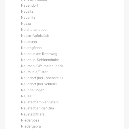
Nauendorf
Nausitz
Nausnitz
Nazza
Neidhartshausen
Nesse-Apfelstädt
Neubrunn
Neuengönna
Neuhaus am Rennweg
Neuhaus-Schierschnitz
Neumark (Weimarer Land)
Neumühle/Elster
Neundorf (bei Lobenstein)
Neundorf (bei Schleiz)
Neunheilingen
Neusiß
Neustadt am Rennsteig
Neustadt an der Orla
Neustadt/Harz
Niederbösa
Niedergebra