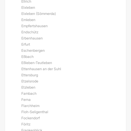
Ellrich
Elxleben
Elxleben (Sömmerda)
Emleben
Empfertshausen
Endschütz
Erbenhausen
Erfurt
Eschenbergen
Eßbach
Eßleben-Teutleben
Ettenhausen an der Suhl
Ettersburg
Etzelsrode
Etzleben
Fambach
Ferna
Flarchheim
Floh-Seligenthal
Fockendorf
Föritz
Frankenblick