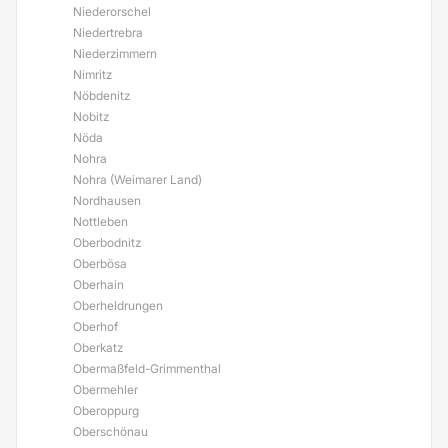
Niederorschel
Niedertrebra
Niederzimmern
Nimritz
Nöbdenitz
Nobitz
Nöda
Nohra
Nohra (Weimarer Land)
Nordhausen
Nottleben
Oberbodnitz
Oberbösa
Oberhain
Oberheldrungen
Oberhof
Oberkatz
Obermaßfeld-Grimmenthal
Obermehler
Oberoppurg
Oberschönau