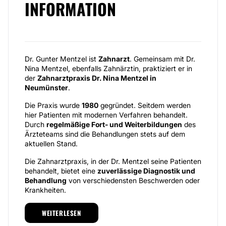
INFORMATION
Dr. Gunter Mentzel ist
Zahnarzt
. Gemeinsam mit Dr.
Nina Mentzel, ebenfalls Zahnärztin, praktiziert er in
der
Zahnarztpraxis Dr. Nina Mentzel in
Neumünster
.
Die Praxis wurde
1980
gegründet. Seitdem werden
hier Patienten mit modernen Verfahren behandelt.
Durch
regelmäßige Fort- und Weiterbildungen
des
Ärzteteams sind die Behandlungen stets auf dem
aktuellen Stand.
Die Zahnarztpraxis, in der Dr. Mentzel seine Patienten
behandelt, bietet eine
zuverlässige Diagnostik und
Behandlung
von verschiedensten Beschwerden oder
Krankheiten.
Neben
prophylaktischen Untersuchungen
widmen
WEITERLESEN
sich die Zahnärzte zum Beispiel der Parodontologie