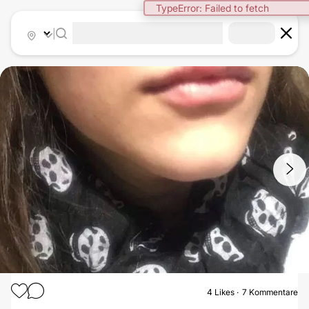
TypeError: Failed to fetch
|
1
/
7
4
Likes
7 Kommentare
LIPPENVERGRÖSSERUNG MIT HYALURONSÄURE