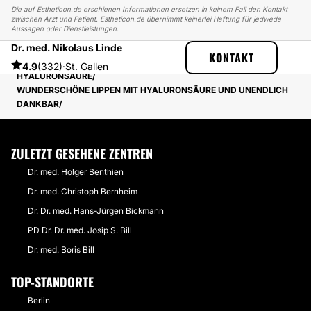
Die auf Estheticon.de erschienen Informationen ersetzen in keinem Fall den Kontakt
zwischen Arzt und Patient. Estheticon.de übernimmt keinerlei Haftung für jedwede
Aussagen oder Dienstleistungen.
Dr. med. Nikolaus Linde
ESTHETICON
ERFAHRUNGSBERICHTE
KONTAKT
ERFAHRUNGSBERICHTE ÜBER LIPPENVERGRÖSSERUNG MIT H
4.9
(332)
·
St. Gallen
YALURONSÄURE
WUNDERSCHÖNE LIPPEN MIT HYALURONSÄURE UND UNENDLICH
DANKBAR
ZULETZT GESEHENE ZENTREN
Dr. med. Holger Benthien
Dr. med. Christoph Bernheim
Dr. Dr. med. Hans-Jürgen Bickmann
PD Dr. Dr. med. Josip S. Bill
Dr. med. Boris Bill
TOP-STANDORTE
Berlin