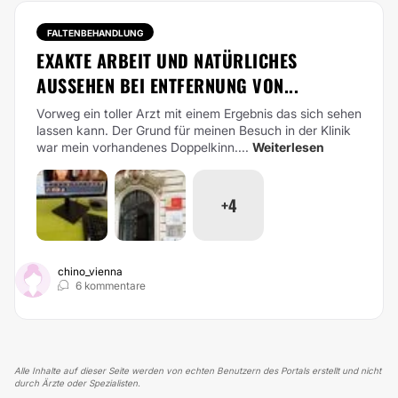
FALTENBEHANDLUNG
EXAKTE ARBEIT UND NATÜRLICHES
AUSSEHEN BEI ENTFERNUNG VON...
Vorweg ein toller Arzt mit einem Ergebnis das sich sehen
lassen kann. Der Grund für meinen Besuch in der Klinik
war mein vorhandenes Doppelkinn....
Weiterlesen
+4
chino_vienna
6 kommentare
Alle Inhalte auf dieser Seite werden von echten Benutzern des Portals erstellt und nicht
durch Ärzte oder Spezialisten.