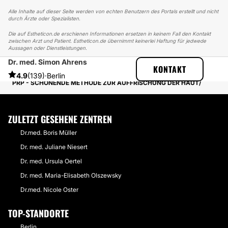
Alle Inhalte auf dieser Seite werden von echten Benutzern des Portals erstellt und nicht
durch Ärzte oder Spezialisten.
Die auf Estheticon.de erschienen Informationen ersetzen in keinem Fall den Kontakt
zwischen Arzt und Patient. Estheticon.de übernimmt keinerlei Haftung für jedwede
Aussagen oder Dienstleistungen.
Dr. med. Simon Ahrens
ESTHETICON
ERFAHRUNGSBERICHTE
KONTAKT
ERFAHRUNGSBERICHTE ÜBER PRP - VAMPIR LIFTING
4.9
(139)
·
Berlin
PRP - SCHONENDE METHODE ZUR AUFFRISCHUNG DER HAUT
ZULETZT GESEHENE ZENTREN
Dr.med. Boris Müller
Dr. med. Juliane Niesert
Dr. med. Ursula Oertel
Dr. med. Maria-Elisabeth Olszewsky
Dr.med. Nicole Oster
TOP-STANDORTE
Berlin