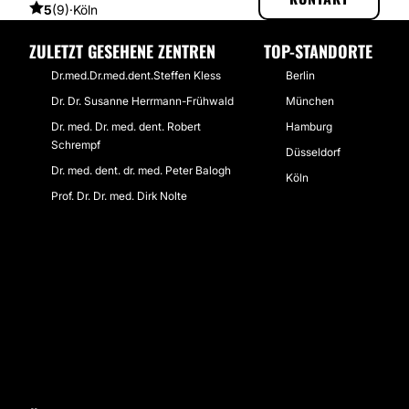
5
(9)
·
Köln
ZULETZT GESEHENE ZENTREN
TOP-STANDORTE
Dr.med.Dr.med.dent.Steffen Kless
Berlin
Dr. Dr. Susanne Herrmann-Frühwald
München
Dr. med. Dr. med. dent. Robert
Hamburg
Schrempf
Düsseldorf
Dr. med. dent. dr. med. Peter Balogh
Köln
Prof. Dr. Dr. med. Dirk Nolte