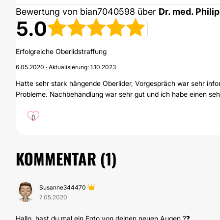
Bewertung von bian7040598 über
Dr. med. Phili
5.0
Erfolgreiche Oberlidstraffung
6.05.2020 · Aktualisierung: 1.10.2023
Hatte sehr stark hängende Oberlider, Vorgespräch war sehr infor
Probleme. Nachbehandlung war sehr gut und ich habe einen sehr
0
KOMMENTAR (
1
)
Susanne344470
7.05.2020
Hallo, hast du mal ein Foto von deinen neuen Augen ?❓