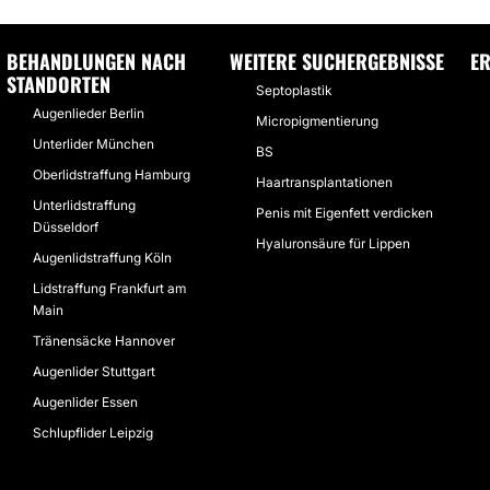
BEHANDLUNGEN NACH
WEITERE SUCHERGEBNISSE
E
STANDORTEN
Septoplastik
Augenlieder Berlin
Micropigmentierung
Unterlider München
BS
Oberlidstraffung Hamburg
Haartransplantationen
Unterlidstraffung
Penis mit Eigenfett verdicken
Düsseldorf
Hyaluronsäure für Lippen
Augenlidstraffung Köln
Lidstraffung Frankfurt am
Main
Tränensäcke Hannover
Augenlider Stuttgart
Augenlider Essen
Schlupflider Leipzig