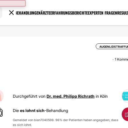
BEHANDLUNGEN
ÄRZTE
ERFAHRUNGSBERICHTE
EXPERTEN FRAGEN
RESUL
AUGENLIDSTRAFFU
1 Komme
Durchgeführt von
Dr. med. Philipp Richrath
in Köln
Die
es lohnt sich
-Behandlung
Gemeldet von bian7040598. 96% der Patienten haben angegeben, dass
es sich lohnt.