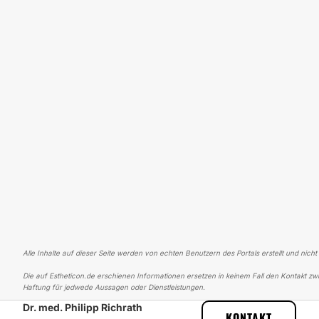
Alle Inhalte auf dieser Seite werden von echten Benutzern des Portals erstellt und nicht
Die auf Estheticon.de erschienen Informationen ersetzen in keinem Fall den Kontakt zwi
Haftung für jedwede Aussagen oder Dienstleistungen.
Dr. med. Philipp Richrath
ESTHETICON
ERFAHRUNGSBERICHTE
ERFAHRUNGSBERICHTE ÜB
KONTAKT