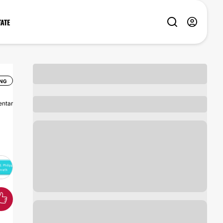
TATE
NG
ntar