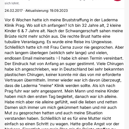
sich lohnt.
24.02.2017 · Aktualisierung: 19.09.2023
Vor 6 Wochen hatte ich meine Bruststraffung in der Laderma
Klinik Prag. Wo soll ich anfangen? Ich bin 32 Jahre alt, 2 kleine
Kinder 6 & 7 Jahre alt. Nach der Schwangerschaft sahen meine
Brüste nicht mehr schön aus. Die rechte Brust hatte eine
tubuläre Veranlagung. Es wurde eine Reise ins Ungewisse.
Schließlich hatte ich mit Frau Cerna zuvor nie gesprochen. Aber
nach langem überlegen (wirklich sehr lange) und vielen,
endlosen Email meinerseits :-) habe ich einen Termin vereinbart.
Der Eindruck hat von Anfang an super gestimmt. Viele Chirugen
habe ich angeschrieben, war in Deutschland bei sehr bekannten
plastischen Chirugen, keiner konnte mir das von mir erforderte
Vertrauen übermitteln. Immer wieder war ich davon überzeugt,
dass die Laderma "meine" Klinik werden sollte. Als ich nach
Prag fuhr war sehr angespannt. Mein Mann und meine Kinder
haben mich den ersten Tag begleitet, danach war ich alleine.
Habe mich aber nie alleine gefühlt, weil die lieben und netten
Damen sich immer um mich gekümmert haben und mir auch
Mut zu gesprochen hatten und auch meine Situation
verstanden haben. Schließlich ist es für eine Mutter nicht
einfach so einen Schritt zu wagen. Hatte große Angst vor der