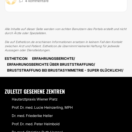
4 kommentare
Alle Inhalte auf dieser Seite werden von echten Benutzern des Portals erstellt und nicht
durch Ärzte oder Spezialisten.
Die auf Estheticon.de erschienen Informationen ersetzen in keinem Fall den Kontakt
zwischen Arzt und Patient. Estheticon.de übernimmt keinerlei Haftung für jedwede
Aussagen oder Dienstleistungen.
ESTHETICON
ERFAHRUNGSBERICHTE
ERFAHRUNGSBERICHTE ÜBER BRUSTSTRAFFUNG
BRUSTSTRAFFUNG BEI BRUSTASYMMETRIE - SUPER GLÜCKLICH!
ZULETZT GESEHENE ZENTREN
Hautarztpraxis Wiener Platz
Prof. Dr. med. Lucie Heinzerling, MPH
Dr. med. Friederike Heller
Prof. Dr. med. Peter Helmbold