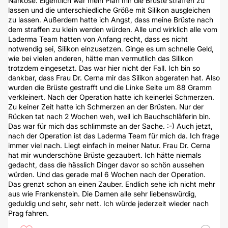
Narkose. Eigentlich war mein Plan mir die Brüste straffen zu
lassen und die unterschiedliche Größe mit Silikon ausgleichen
zu lassen. Außerdem hatte ich Angst, dass meine Brüste nach
dem straffen zu klein werden würden. Alle und wirklich alle vom
Laderma Team hatten von Anfang recht, dass es nicht
notwendig sei, Silikon einzusetzen. Ginge es um schnelle Geld,
wie bei vielen anderen, hätte man vermutlich das Silikon
trotzdem eingesetzt. Das war hier nicht der Fall. Ich bin so
dankbar, dass Frau Dr. Cerna mir das Silikon abgeraten hat. Also
wurden die Brüste gestrafft und die Linke Seite um 88 Gramm
verkleinert. Nach der Operation hatte ich keinerlei Schmerzen.
Zu keiner Zeit hatte ich Schmerzen an der Brüsten. Nur der
Rücken tat nach 2 Wochen weh, weil ich Bauchschläferin bin.
Das war für mich das schlimmste an der Sache. :-) Auch jetzt,
nach der Operation ist das Laderma Team für mich da. Ich frage
immer viel nach. Liegt einfach in meiner Natur. Frau Dr. Cerna
hat mir wunderschöne Brüste gezaubert. Ich hätte niemals
gedacht, dass die hässlich Dinger davor so schön aussehen
würden. Und das gerade mal 6 Wochen nach der Operation.
Das grenzt schon an einen Zauber. Endlich sehe ich nicht mehr
aus wie Frankenstein. Die Damen alle sehr liebenswürdig,
geduldig und sehr, sehr nett. Ich würde jederzeit wieder nach
Prag fahren.