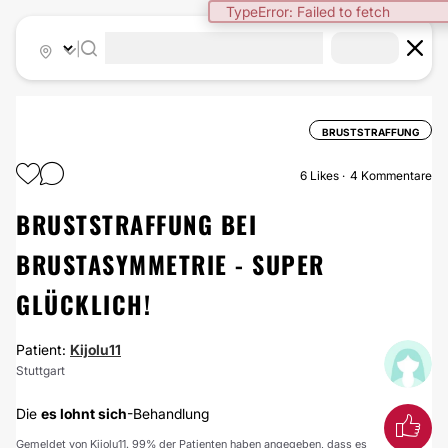
TypeError: Failed to fetch
|
BRUSTSTRAFFUNG
6
Likes
4 Kommentare
BRUSTSTRAFFUNG BEI
BRUSTASYMMETRIE - SUPER
GLÜCKLICH!
Patient:
Kijolu11
Stuttgart
Die
es lohnt sich
-Behandlung
Gemeldet von Kijolu11. 99% der Patienten haben angegeben, dass es