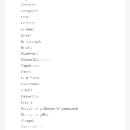
Ennepetal
Ennigerloh
Ense
Erftstadt
Erkelenz
Erkrath
Erndtebrück
Erwitte
Eschweiler
Eslohe (Sauerland)
Espelkamp
Essen
Euskirchen
Everswinkel
Extertal
Finnentrop
Frechen
Freudenberg (Siegen-Wittgenstein)
Fröndenberg/Ruhr
Gangelt
Geilenkirchen