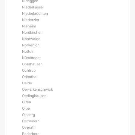
Nideggen
Niederkassel
Niederkrüchten
Niederzier
Nieheim
Nordkirchen
Nordwalde
Nörvenich
Nottuln
Nümbrecht
Oberhausen
Ochtrup
Odenthal
Oelde
Oer-Erkenschwick
Oerlinghausen
Olfen
Olpe
Olsberg
Ostbevern
Overath
Paderborn