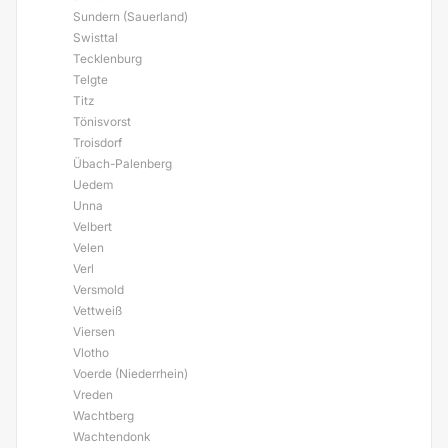
Sundern (Sauerland)
Swisttal
Tecklenburg
Telgte
Titz
Tönisvorst
Troisdorf
Übach-Palenberg
Uedem
Unna
Velbert
Velen
Verl
Versmold
Vettweiß
Viersen
Vlotho
Voerde (Niederrhein)
Vreden
Wachtberg
Wachtendonk