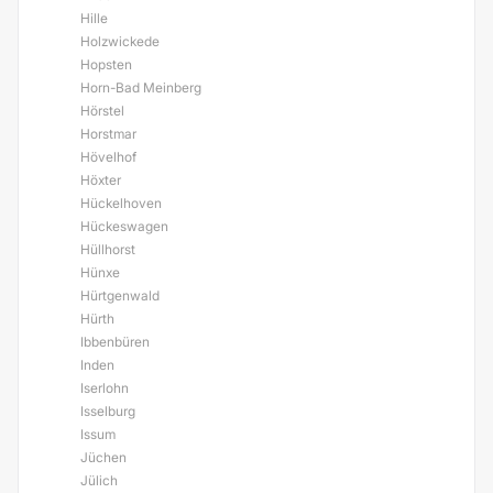
Hille
Holzwickede
Hopsten
Horn-Bad Meinberg
Hörstel
Horstmar
Hövelhof
Höxter
Hückelhoven
Hückeswagen
Hüllhorst
Hünxe
Hürtgenwald
Hürth
Ibbenbüren
Inden
Iserlohn
Isselburg
Issum
Jüchen
Jülich