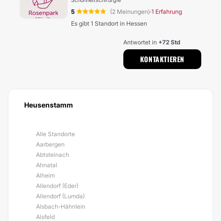
Schönheitschirurgie
5
(2 Meinungen)
1 Erfahrung
·
Es gibt 1 Standort in Hessen
Antwortet in
+72 Std
KONTAKTIEREN
Heusenstamm
Alle Standorte
Aarbergen
Abtsteinach
Ahnatal
Alheim
Allendorf (Eder)
Allendorf (Lumda)
Alsbach-Hähnlein
Alsfeld