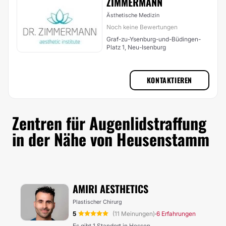
ZIMMERMANN
Ästhetische Medizin
Noch keine Bewertungen
Graf-zu-Ysenburg-und-Büdingen-
Platz 1, Neu-Isenburg
KONTAKTIEREN
Zentren für Augenlidstraffung
in der Nähe von Heusenstamm
AMIRI AESTHETICS
Plastischer Chirurg
5
(11 Meinungen)
6 Erfahrungen
·
Es gibt 1 Standort in Hessen