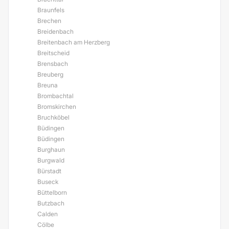
Braunfels
Brechen
Breidenbach
Breitenbach am Herzberg
Breitscheid
Brensbach
Breuberg
Breuna
Brombachtal
Bromskirchen
Bruchköbel
Büdingen
Büdingen
Burghaun
Burgwald
Bürstadt
Buseck
Büttelborn
Butzbach
Calden
Cölbe