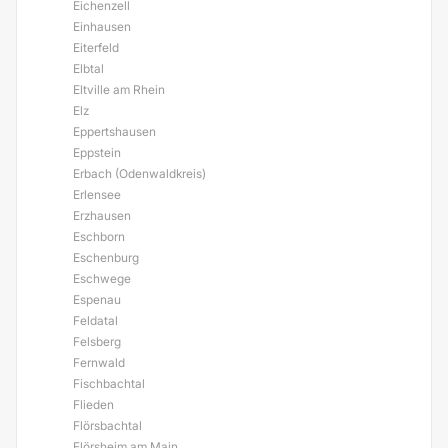
Eichenzell
Einhausen
Eiterfeld
Elbtal
Eltville am Rhein
Elz
Eppertshausen
Eppstein
Erbach (Odenwaldkreis)
Erlensee
Erzhausen
Eschborn
Eschenburg
Eschwege
Espenau
Feldatal
Felsberg
Fernwald
Fischbachtal
Flieden
Flörsbachtal
Flörsheim am Main