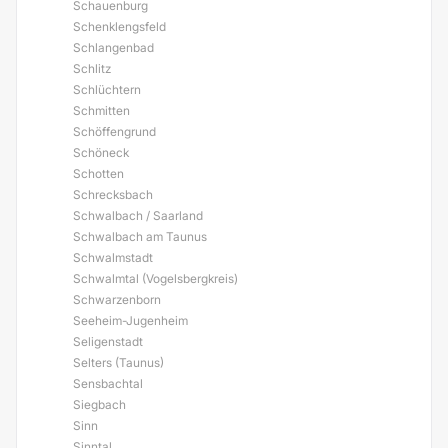
Schauenburg
Schenklengsfeld
Schlangenbad
Schlitz
Schlüchtern
Schmitten
Schöffengrund
Schöneck
Schotten
Schrecksbach
Schwalbach / Saarland
Schwalbach am Taunus
Schwalmstadt
Schwalmtal (Vogelsbergkreis)
Schwarzenborn
Seeheim-Jugenheim
Seligenstadt
Selters (Taunus)
Sensbachtal
Siegbach
Sinn
Sinntal