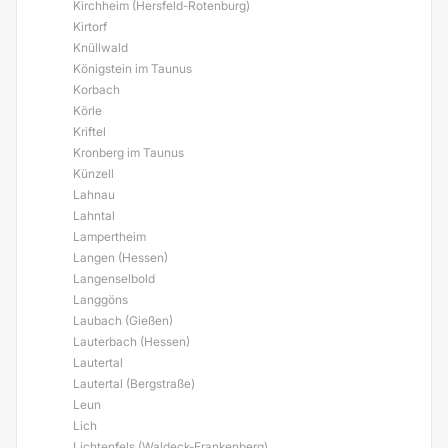
Kirchheim (Hersfeld-Rotenburg)
Kirtorf
Knüllwald
Königstein im Taunus
Korbach
Körle
Kriftel
Kronberg im Taunus
Künzell
Lahnau
Lahntal
Lampertheim
Langen (Hessen)
Langenselbold
Langgöns
Laubach (Gießen)
Lauterbach (Hessen)
Lautertal
Lautertal (Bergstraße)
Leun
Lich
Lichtenfels (Waldeck-Frankenberg)