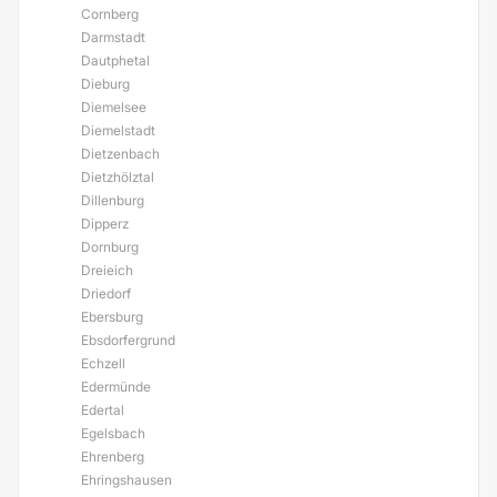
Cornberg
Darmstadt
Dautphetal
Dieburg
Diemelsee
Diemelstadt
Dietzenbach
Dietzhölztal
Dillenburg
Dipperz
Dornburg
Dreieich
Driedorf
Ebersburg
Ebsdorfergrund
Echzell
Edermünde
Edertal
Egelsbach
Ehrenberg
Ehringshausen