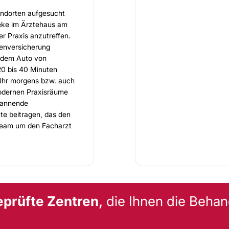
ndorten aufgesucht
seke im Ärztehaus am
er Praxis anzutreffen.
kenversicherung
it dem Auto von
20 bis 40 Minuten
 Uhr morgens bzw. auch
odernen Praxisräume
pannende
e beitragen, das den
 Team um den Facharzt
 Seite und begegnet
lkunde und
ie Unterspritzung mit
-Behandlungen dienen
eprüfte Zentren,
die Ihnen die Behan
ntstehung tieferer
t, die im Regelfall in