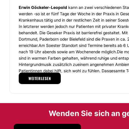
Erwin Göckeler-Leopold
kann an zwei verschiedenen Sta
werden -so ist er fünf Tage der Woche in der Praxis in Ge
Krankenhaus tätig und in der restlichen Zeit in seiner Soest
In letzterer werden jedoch nur Patienten mit privater Kran
behandelt. Die Geseker Praxis ist barrierefrei gestaltet. M
Dortmund, Paderborn oder Bielefeld sind die Praxen in ca. 
erreichbar.Am Soester Standort sind Termine bereits ab 6
nach 19 Uhr abends sowie am Wochenende möglich.Die m
sind in warmen Farben gehalten, während ruhige und ents
Hintergrundmusik zusätzlich zueinem angenehmen Ambient
Patientinnen dabei hilft, sich wohl zu fühlen. Dasgesamte
steht den Patientinnen der Praxisstets mit Rat und Tat zur
WEITERLESEN
ihnenmit Verständnis und Offenheit.
Nebeneinem breiten Leistungsspektrum aus der Frauenhei
Präventionsmedizin bietet
Erwin Göckeler-Leopold
auch d
Botulinumtoxin
und
Hyaluronsäure
an. Diese
Anti-Aging
Wenden Sie sich an g
dazu, bereits entstandene Falten zu minimieren sowie der E
Falten vorzubeugen. Darüber hinaus werden Piercings gesetz
Lokalanaesthesie durchgeführt werden.