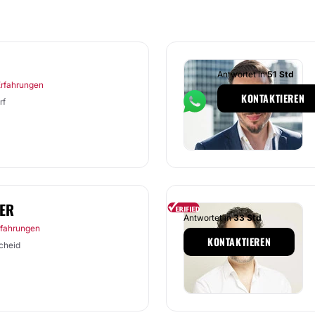
Antwortet in
51 Std
Erfahrungen
KONTAKTIEREN
rf
FER
Antwortet in
33 Std
rfahrungen
KONTAKTIEREN
cheid