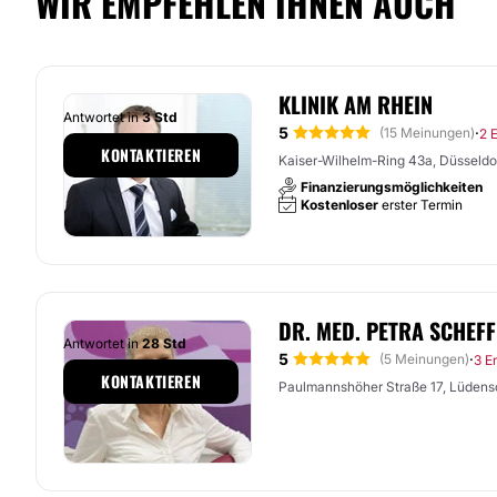
WIR EMPFEHLEN IHNEN AUCH
KLINIK AM RHEIN
Antwortet in
3 Std
5
·
(15 Meinungen)
2 
KONTAKTIEREN
Kaiser-Wilhelm-Ring 43a, Düsseldo
Finanzierungsmöglichkeiten
Kostenloser
erster Termin
DR. MED. PETRA SCHEF
Antwortet in
28 Std
5
·
(5 Meinungen)
3 E
KONTAKTIEREN
Paulmannshöher Straße 17, Lüdens