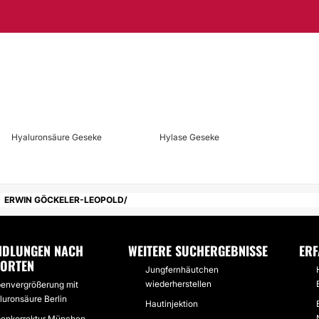
Hyaluronsäure Geseke
Hylase Geseke
ERWIN GÖCKELER-LEOPOLD
NDLUNGEN NACH
WEITERE SUCHERGEBNISSE
ER
DORTEN
Jungfernhäutchen
wiederherstellen
penvergrößerung mit
luronsäure Berlin
Hautinjektion
penkorrektur München