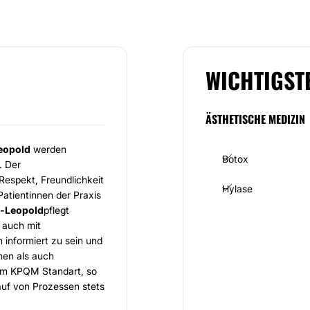
WICHTIGST
ÄSTHETISCHE MEDIZIN
eopold
werden
Botox
. Der
Respekt, Freundlichkeit
Hylase
Patientinnen der Praxis
r-Leopold
pflegt
 auch mit
 informiert zu sein und
en als auch
dem KPQM Standart, so
auf von Prozessen stets