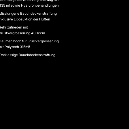
435 ml sowie Hyaluronbehandlungen
Misslungene Bauchdeckenstraffung
inklusive Liposuktion der Hüften
Sehr zufrieden mit
Brustvergrösserung 400ccm
Daumen hoch für Brustvergrösserung
mit Polytech 315ml!
Erstklassige Bauchdeckenstraffung