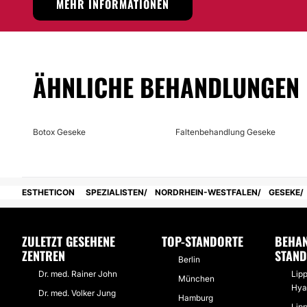
MEHR INFORMATIONEN
Möglichkeit der Videokonsultation:
Nein
Finanzierungs- oder Zahlungsmöglichkeiten:
ÄHNLICHE BEHANDLUNGEN
Nein
Botox Geseke
Faltenbehandlung Geseke
ESTHETICON
SPEZIALISTEN
NORDRHEIN-WESTFALEN
GESEKE
ZULETZT GESEHENE
TOP-STANDORTE
BEHA
ZENTREN
STAN
Berlin
Dr. med. Rainer John
Lip
München
Hya
Dr. med. Volker Jung
Hamburg
Lip