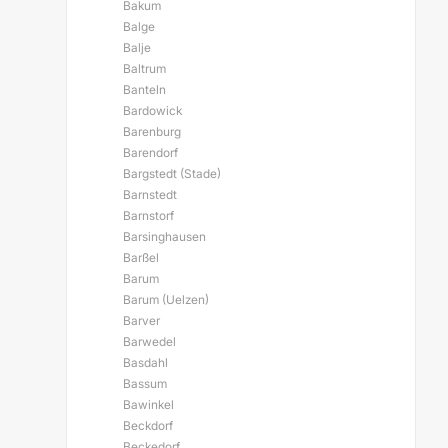
Bakum
Balge
Balje
Baltrum
Banteln
Bardowick
Barenburg
Barendorf
Bargstedt (Stade)
Barnstedt
Barnstorf
Barsinghausen
Barßel
Barum
Barum (Uelzen)
Barver
Barwedel
Basdahl
Bassum
Bawinkel
Beckdorf
Beckedorf