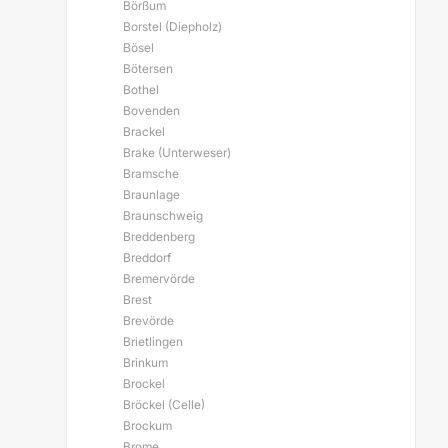
Börßum
Borstel (Diepholz)
Bösel
Bötersen
Bothel
Bovenden
Brackel
Brake (Unterweser)
Bramsche
Braunlage
Braunschweig
Breddenberg
Breddorf
Bremervörde
Brest
Brevörde
Brietlingen
Brinkum
Brockel
Bröckel (Celle)
Brockum
Brome