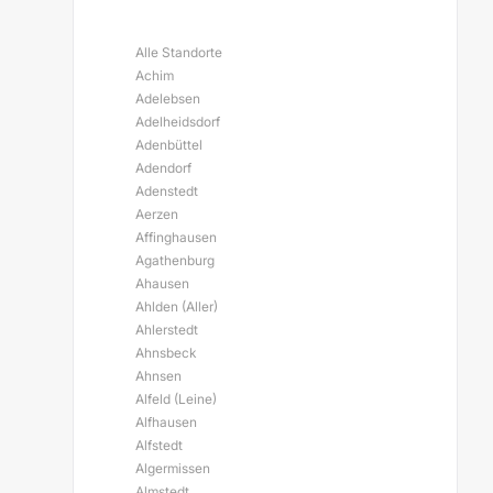
Alle Standorte
Achim
Adelebsen
Adelheidsdorf
Adenbüttel
Adendorf
Adenstedt
Aerzen
Affinghausen
Agathenburg
Ahausen
Ahlden (Aller)
Ahlerstedt
Ahnsbeck
Ahnsen
Alfeld (Leine)
Alfhausen
Alfstedt
Algermissen
Almstedt