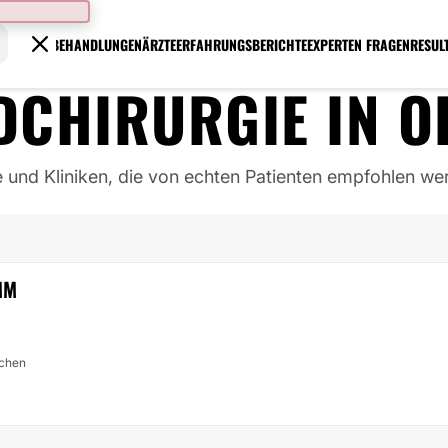
BEHANDLUNGEN
ÄRZTE
ERFAHRUNGSBERICHTE
EXPERTEN FRAGEN
RESUL
DCHIRURGIE
IN
O
e und Kliniken, die von echten Patienten empfohlen we
MM
rchen