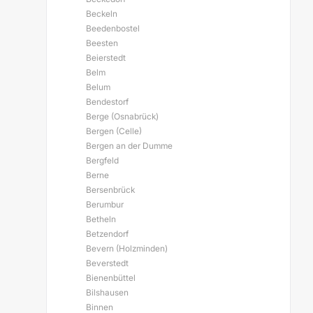
Beckeln
Beedenbostel
Beesten
Beierstedt
Belm
Belum
Bendestorf
Berge (Osnabrück)
Bergen (Celle)
Bergen an der Dumme
Bergfeld
Berne
Bersenbrück
Berumbur
Betheln
Betzendorf
Bevern (Holzminden)
Beverstedt
Bienenbüttel
Bilshausen
Binnen