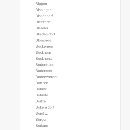
Bippen
Bispingen
Bissendorf
Bleckede
Blender
Bliedersdorf
Blomberg
Bockenem
Bockhorn
Bockhorst
Bodenfelde
Bodensee
Bodenwerder
Boffzen
Böhme
Bohmte
Boitze
Bokensdorf
Bomlitz
Börger
Borkum