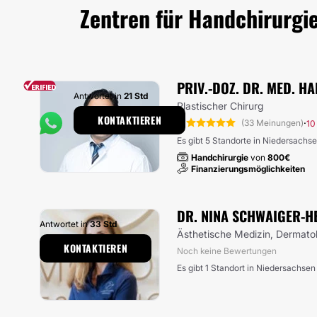
Zentren für Handchirurgi
PRIV.-DOZ. DR. MED. H
Antwortet in
21 Std
Plastischer Chirurg
KONTAKTIEREN
5
·
(33 Meinungen)
10
Es gibt 5 Standorte in Niedersachs
Handchirurgie
von
800€
Finanzierungsmöglichkeiten
DR. NINA SCHWAIGER-H
Antwortet in
33 Std
Ästhetische Medizin, Dermato
KONTAKTIEREN
Noch keine Bewertungen
Es gibt 1 Standort in Niedersachsen