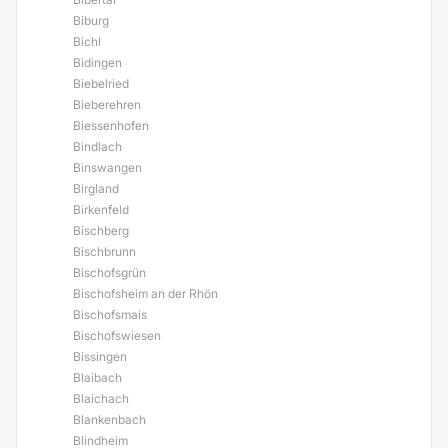
Biburg
Bichl
Bidingen
Biebelried
Bieberehren
Biessenhofen
Bindlach
Binswangen
Birgland
Birkenfeld
Bischberg
Bischbrunn
Bischofsgrün
Bischofsheim an der Rhön
Bischofsmais
Bischofswiesen
Bissingen
Blaibach
Blaichach
Blankenbach
Blindheim