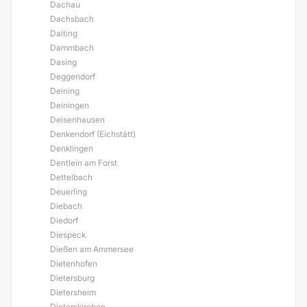
Dachau
Dachsbach
Daiting
Dammbach
Dasing
Deggendorf
Deining
Deiningen
Deisenhausen
Denkendorf (Eichstätt)
Denklingen
Dentlein am Forst
Dettelbach
Deuerling
Diebach
Diedorf
Diespeck
Dießen am Ammersee
Dietenhofen
Dietersburg
Dietersheim
Dieterskirchen