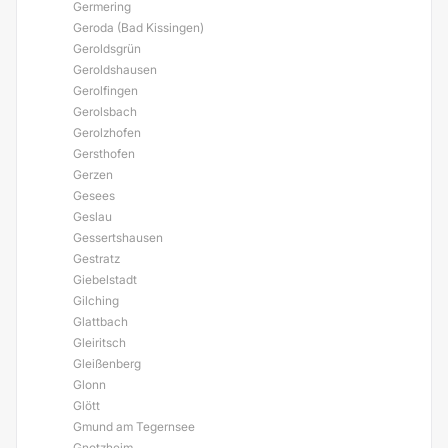
Germering
Geroda (Bad Kissingen)
Geroldsgrün
Geroldshausen
Gerolfingen
Gerolsbach
Gerolzhofen
Gersthofen
Gerzen
Gesees
Geslau
Gessertshausen
Gestratz
Giebelstadt
Gilching
Glattbach
Gleiritsch
Gleißenberg
Glonn
Glött
Gmund am Tegernsee
Gnotzheim