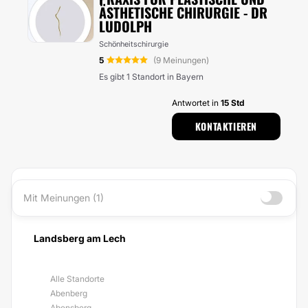
ÄSTHETISCHE CHIRURGIE - DR
LUDOLPH
Schönheitschirurgie
5
(9 Meinungen)
Es gibt 1 Standort in Bayern
Antwortet in
15 Std
KONTAKTIEREN
Mit Meinungen (1)
Landsberg am Lech
Alle Standorte
Abenberg
Abensberg