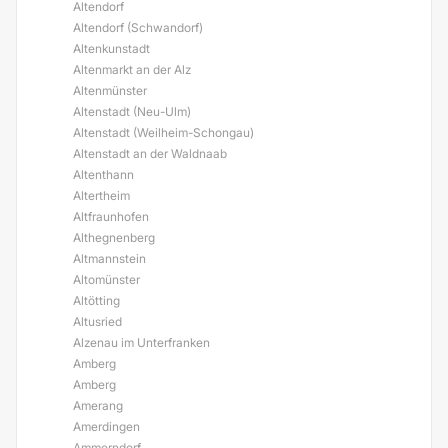
Altendorf
Altendorf (Schwandorf)
Altenkunstadt
Altenmarkt an der Alz
Altenmünster
Altenstadt (Neu-Ulm)
Altenstadt (Weilheim-Schongau)
Altenstadt an der Waldnaab
Altenthann
Altertheim
Altfraunhofen
Althegnenberg
Altmannstein
Altomünster
Altötting
Altusried
Alzenau im Unterfranken
Amberg
Amberg
Amerang
Amerdingen
Ammerndorf