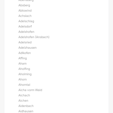
Absberg
Abtswind
Achslach
Adelschlag
Adelsdorf
Adelshofen
Adelshofen (Ansbach)
Adelsried
Adelzhausen
Adlkofen
Affing
Aham
Aholfing
Aholming
Ahorn
Ahorntal
Aicha vorm Wald
Aichach
Aichen
Aidenbach
Aidhausen