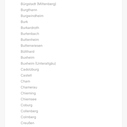
Bürgstadt (Miltenberg)
Burgthann
Burgwindheim
Burk
Burkardroth
Burtenbach
Buttenheim
Buttenwiesen
Bütthard
Buxheim
Buxheim (Unterallgäu)
Cadolzburg
Castell
Cham
Chamerau
Chieming
Chiemsee
Coburg
Collenberg
Colmberg
Creußen