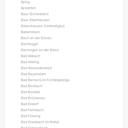
Aying
Aystetten
Baar (Schwaben)
Baar-Ebenhausen
Babenhausen (Unterallgäu)
Babensham
Bach an der Donau
Bachhagel
Bächingen an der Brenz
Bad Abbach
Bad Aibling
Bad Alexandersbad
Bad Bayersoien
Bad Berneck im Fichtelgebirge
Bad Birnbach
Bad Bocklet
Bad Brückenau
Bad Endorf
Bad Feilnbach
Bad Füssing
Bad Griesbach im Rottal
Bad Grönenbach