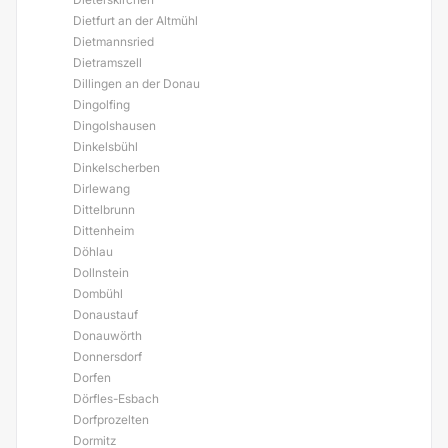
Dietfurt an der Altmühl
Dietmannsried
Dietramszell
Dillingen an der Donau
Dingolfing
Dingolshausen
Dinkelsbühl
Dinkelscherben
Dirlewang
Dittelbrunn
Dittenheim
Döhlau
Dollnstein
Dombühl
Donaustauf
Donauwörth
Donnersdorf
Dorfen
Dörfles-Esbach
Dorfprozelten
Dormitz