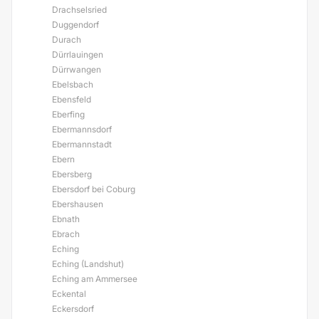
Drachselsried
Duggendorf
Durach
Dürrlauingen
Dürrwangen
Ebelsbach
Ebensfeld
Eberfing
Ebermannsdorf
Ebermannstadt
Ebern
Ebersberg
Ebersdorf bei Coburg
Ebershausen
Ebnath
Ebrach
Eching
Eching (Landshut)
Eching am Ammersee
Eckental
Eckersdorf