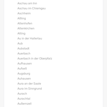
Aschau am Inn
Aschau im Chiemgau
Aschheim
Aßling
Attenhofen
Attenkirchen
Atting
Au in der Hallertau
Aub
Aubstadt
Auerbach
Auerbach in der Oberpfalz
Aufhausen
Aufseß
Augsburg
Auhausen
Aura an der Saale
Aura im Sinngrund
Aurach
Aurachtal
Außernzell