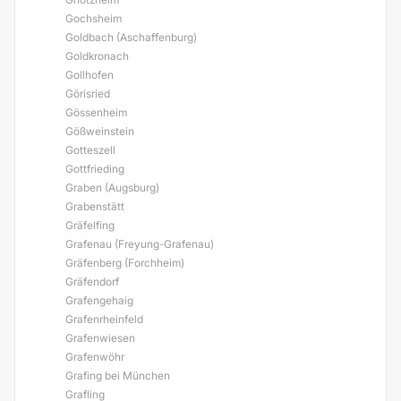
Gochsheim
Goldbach (Aschaffenburg)
Goldkronach
Gollhofen
Görisried
Gössenheim
Gößweinstein
Gotteszell
Gottfrieding
Graben (Augsburg)
Grabenstätt
Gräfelfing
Grafenau (Freyung-Grafenau)
Gräfenberg (Forchheim)
Gräfendorf
Grafengehaig
Grafenrheinfeld
Grafenwiesen
Grafenwöhr
Grafing bei München
Grafling