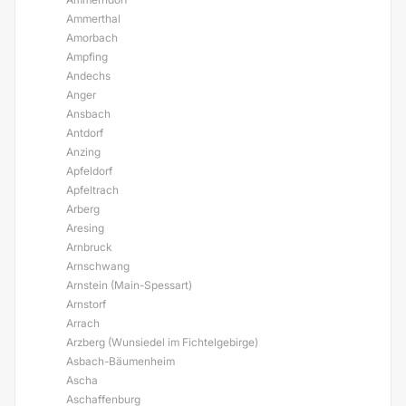
Ammerthal
Amorbach
Ampfing
Andechs
Anger
Ansbach
Antdorf
Anzing
Apfeldorf
Apfeltrach
Arberg
Aresing
Arnbruck
Arnschwang
Arnstein (Main-Spessart)
Arnstorf
Arrach
Arzberg (Wunsiedel im Fichtelgebirge)
Asbach-Bäumenheim
Ascha
Aschaffenburg