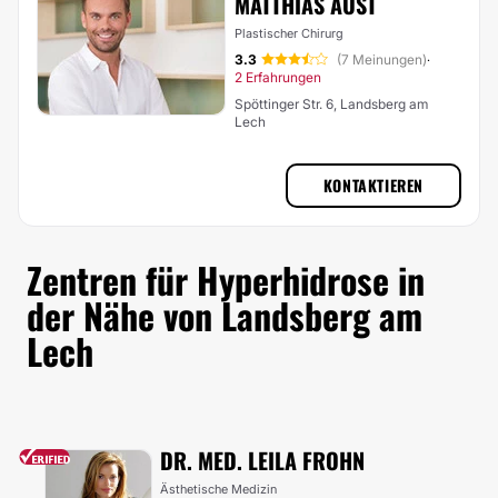
MATTHIAS AUST
Plastischer Chirurg
3.3
(7 Meinungen)
·
2 Erfahrungen
Spöttinger Str. 6, Landsberg am
Lech
KONTAKTIEREN
Zentren für Hyperhidrose in
der Nähe von Landsberg am
Lech
DR. MED. LEILA FROHN
Ästhetische Medizin