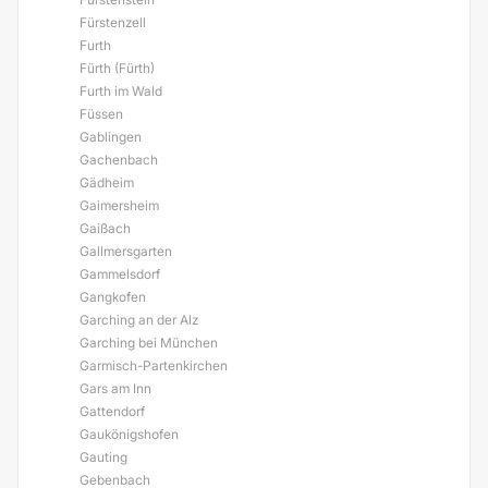
Fürstenzell
Furth
Fürth (Fürth)
Furth im Wald
Füssen
Gablingen
Gachenbach
Gädheim
Gaimersheim
Gaißach
Gallmersgarten
Gammelsdorf
Gangkofen
Garching an der Alz
Garching bei München
Garmisch-Partenkirchen
Gars am Inn
Gattendorf
Gaukönigshofen
Gauting
Gebenbach