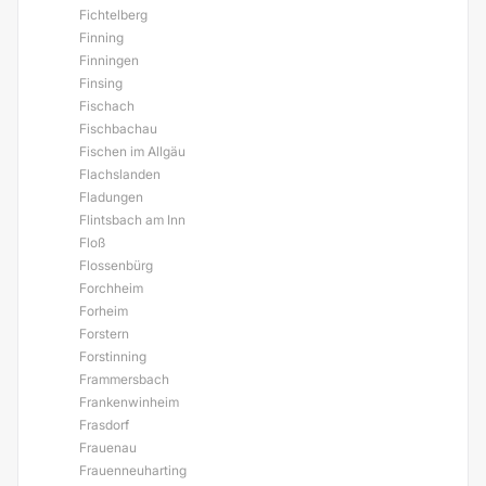
Fichtelberg
Finning
Finningen
Finsing
Fischach
Fischbachau
Fischen im Allgäu
Flachslanden
Fladungen
Flintsbach am Inn
Floß
Flossenbürg
Forchheim
Forheim
Forstern
Forstinning
Frammersbach
Frankenwinheim
Frasdorf
Frauenau
Frauenneuharting