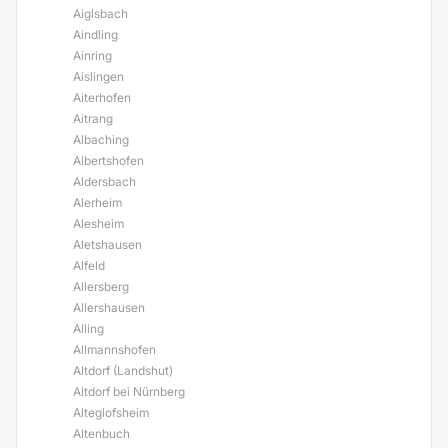
Aiglsbach
Aindling
Ainring
Aislingen
Aiterhofen
Aitrang
Albaching
Albertshofen
Aldersbach
Alerheim
Alesheim
Aletshausen
Alfeld
Allersberg
Allershausen
Alling
Allmannshofen
Altdorf (Landshut)
Altdorf bei Nürnberg
Alteglofsheim
Altenbuch