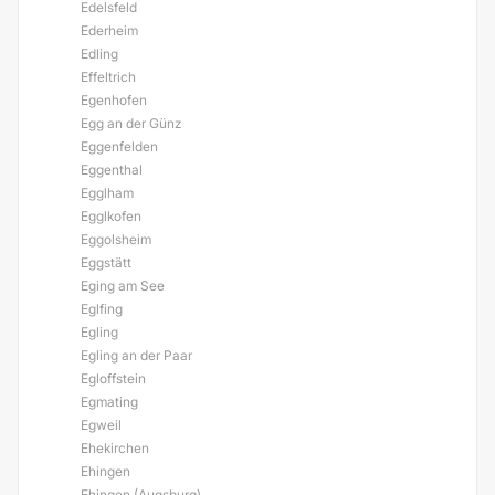
Edelsfeld
Ederheim
Edling
Effeltrich
Egenhofen
Egg an der Günz
Eggenfelden
Eggenthal
Egglham
Egglkofen
Eggolsheim
Eggstätt
Eging am See
Eglfing
Egling
Egling an der Paar
Egloffstein
Egmating
Egweil
Ehekirchen
Ehingen
Ehingen (Augsburg)