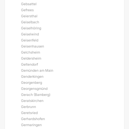
Gebsattel
Gefrees
Geiersthal
Geiselbach
Geiselhöring
Geiselwind
Geisenfeld
Geisenhausen
Gelchsheim
Geldersheim
Geltendorf
Gemünden am Main
Genderkingen
Georgenberg
Georgensgmünd
Gerach (Bamberg)
Geratskirchen
Gerbrunn
Geretsried
Gerhardshofen
Germaringen