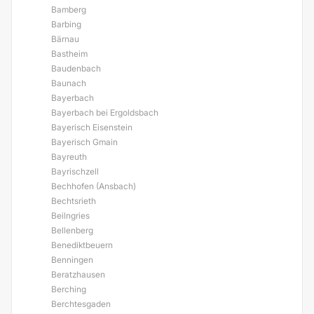
Bamberg
Barbing
Bärnau
Bastheim
Baudenbach
Baunach
Bayerbach
Bayerbach bei Ergoldsbach
Bayerisch Eisenstein
Bayerisch Gmain
Bayreuth
Bayrischzell
Bechhofen (Ansbach)
Bechtsrieth
Beilngries
Bellenberg
Benediktbeuern
Benningen
Beratzhausen
Berching
Berchtesgaden