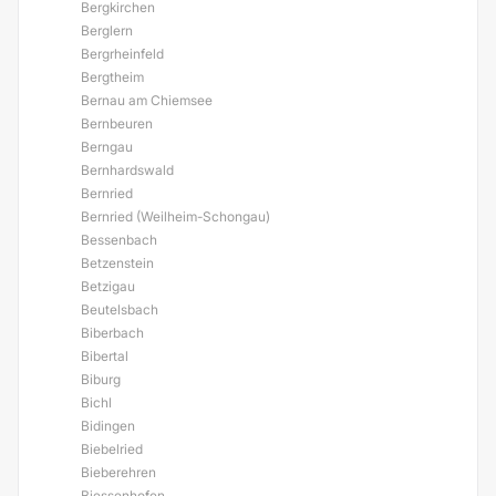
Bergkirchen
Berglern
Bergrheinfeld
Bergtheim
Bernau am Chiemsee
Bernbeuren
Berngau
Bernhardswald
Bernried
Bernried (Weilheim-Schongau)
Bessenbach
Betzenstein
Betzigau
Beutelsbach
Biberbach
Bibertal
Biburg
Bichl
Bidingen
Biebelried
Bieberehren
Biessenhofen