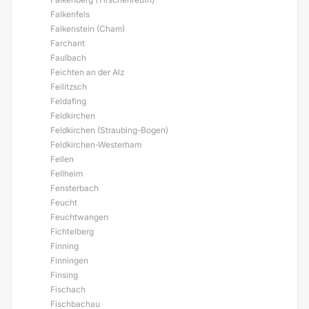
Falkenfels
Falkenstein (Cham)
Farchant
Faulbach
Feichten an der Alz
Feilitzsch
Feldafing
Feldkirchen
Feldkirchen (Straubing-Bogen)
Feldkirchen-Westerham
Fellen
Fellheim
Fensterbach
Feucht
Feuchtwangen
Fichtelberg
Finning
Finningen
Finsing
Fischach
Fischbachau