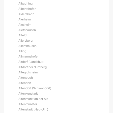
Albaching
Albertshofen
Aldersbach
Alerheim
Alesheim
Aletshausen
Alfeld
Allersberg
Allershausen
Alling
Allmannshofen
Altdorf (Landshut)
Altdorf bei Nürnberg
Alteglofsheim
Altenbuch
Altendorf
Altendorf (Schwandorf)
Altenkunstadt
Altenmarkt an der Alz
Altenmünster
Altenstadt (Neu-Ulm)