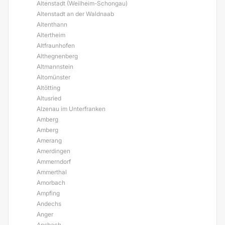
Altenstadt (Weilheim-Schongau)
Altenstadt an der Waldnaab
Altenthann
Altertheim
Altfraunhofen
Althegnenberg
Altmannstein
Altomünster
Altötting
Altusried
Alzenau im Unterfranken
Amberg
Amberg
Amerang
Amerdingen
Ammerndorf
Ammerthal
Amorbach
Ampfing
Andechs
Anger
Ansbach