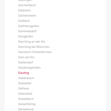
Gachenbach
Gädheim
Gaimersheim
Gaißach
Gallmersgarten
Gammelsdorf
Gangkofen
Garching an der Alz
Garching bei München
Garmisch-Partenkirchen
Gars am Inn
Gattendorf
Gaukönigshofen
Gauting
Gebenbach
Gebsattel
Gefrees
Geiersthal
Geiselbach
Geiselhöring
Geiselwind