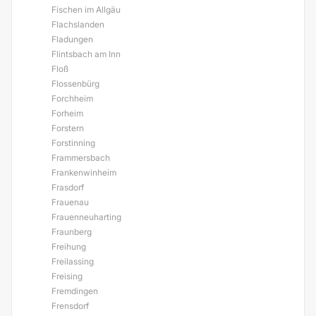
Fischen im Allgäu
Flachslanden
Fladungen
Flintsbach am Inn
Floß
Flossenbürg
Forchheim
Forheim
Forstern
Forstinning
Frammersbach
Frankenwinheim
Frasdorf
Frauenau
Frauenneuharting
Fraunberg
Freihung
Freilassing
Freising
Fremdingen
Frensdorf