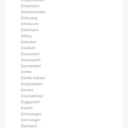
Dinkelsbühl
Dinkelscherben
Dirlewang
Dittelbrunn
Dittenheim
Döhlau
Dollnstein
Dombühl
Donaustauf
Donauwörth
Donnersdorf
Dorfen
Dörfles-Esbach
Dorfprozelten
Dormitz
Drachselsried
Duggendorf
Durach
Dürrlauingen
Dürrwangen
Ebelsbach