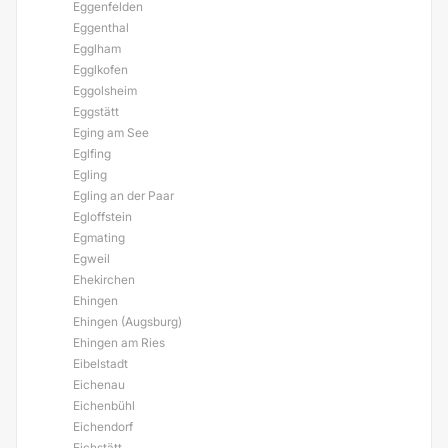
Eggenfelden
Eggenthal
Egglham
Egglkofen
Eggolsheim
Eggstätt
Eging am See
Eglfing
Egling
Egling an der Paar
Egloffstein
Egmating
Egweil
Ehekirchen
Ehingen
Ehingen (Augsburg)
Ehingen am Ries
Eibelstadt
Eichenau
Eichenbühl
Eichendorf
Eichstätt