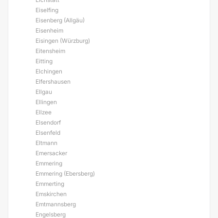
Eiselfing
Eisenberg (Allgäu)
Eisenheim
Eisingen (Würzburg)
Eitensheim
Eitting
Elchingen
Elfershausen
Ellgau
Ellingen
Ellzee
Elsendorf
Elsenfeld
Eltmann
Emersacker
Emmering
Emmering (Ebersberg)
Emmerting
Emskirchen
Emtmannsberg
Engelsberg