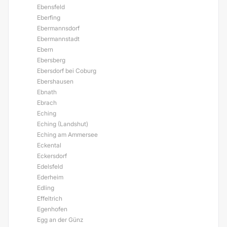
Ebensfeld
Eberfing
Ebermannsdorf
Ebermannstadt
Ebern
Ebersberg
Ebersdorf bei Coburg
Ebershausen
Ebnath
Ebrach
Eching
Eching (Landshut)
Eching am Ammersee
Eckental
Eckersdorf
Edelsfeld
Ederheim
Edling
Effeltrich
Egenhofen
Egg an der Günz