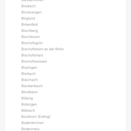
Bindlach
Binswangen
Birgland
Birkenfeld
Bischberg
Bischbrunn
Bischofsgrün
Bischofsheim an der Rhön
Bischofsmais
Bischofswiesen
Bissingen
Blaibach
Blaichach
Blankenbach
Blindheim
Böbing
Bobingen
Böbrach
Bockhorn (Erding)
Bodenkirchen
Bodenmais