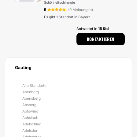
Schönheitschirurgie
5
(9 Meinungen)
Es gibt 1 Standort in Bayern
Antwortet in
15 Std
KONTAKTIEREN
Gauting
Alle Standorte
Abenberg
Abensberg
Absberg
Abtswind
Achslach
Adelschlag
Adelsdorf
Adelshofen