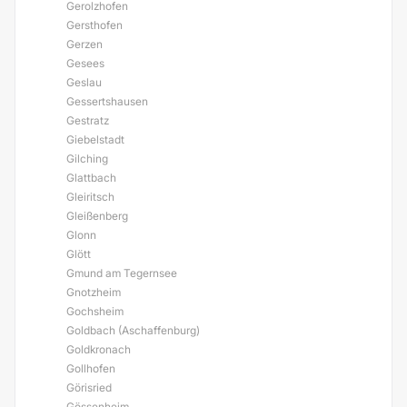
Gerolzhofen
Gersthofen
Gerzen
Gesees
Geslau
Gessertshausen
Gestratz
Giebelstadt
Gilching
Glattbach
Gleiritsch
Gleißenberg
Glonn
Glött
Gmund am Tegernsee
Gnotzheim
Gochsheim
Goldbach (Aschaffenburg)
Goldkronach
Gollhofen
Görisried
Gössenheim