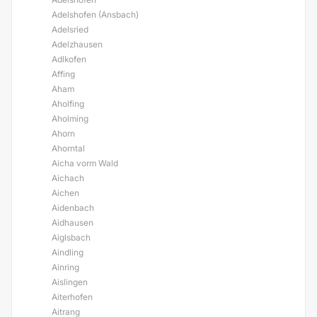
Adelshofen (Ansbach)
Adelsried
Adelzhausen
Adlkofen
Affing
Aham
Aholfing
Aholming
Ahorn
Ahorntal
Aicha vorm Wald
Aichach
Aichen
Aidenbach
Aidhausen
Aiglsbach
Aindling
Ainring
Aislingen
Aiterhofen
Aitrang