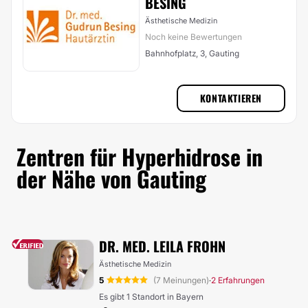
BESING
Ästhetische Medizin
Noch keine Bewertungen
Bahnhofplatz, 3, Gauting
KONTAKTIEREN
Zentren für Hyperhidrose in
der Nähe von Gauting
DR. MED. LEILA FROHN
Ästhetische Medizin
5
(7 Meinungen)
2 Erfahrungen
·
Es gibt 1 Standort in Bayern