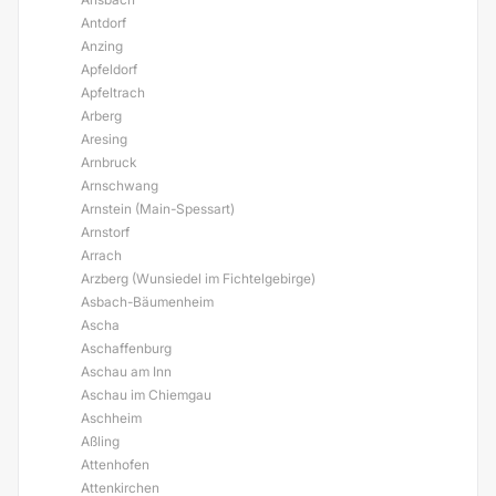
Antdorf
Anzing
Apfeldorf
Apfeltrach
Arberg
Aresing
Arnbruck
Arnschwang
Arnstein (Main-Spessart)
Arnstorf
Arrach
Arzberg (Wunsiedel im Fichtelgebirge)
Asbach-Bäumenheim
Ascha
Aschaffenburg
Aschau am Inn
Aschau im Chiemgau
Aschheim
Aßling
Attenhofen
Attenkirchen