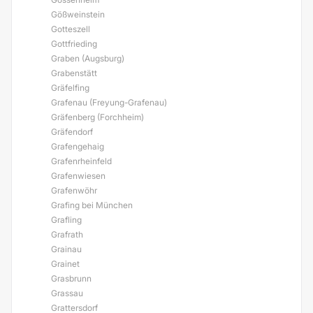
Gößweinstein
Gotteszell
Gottfrieding
Graben (Augsburg)
Grabenstätt
Gräfelfing
Grafenau (Freyung-Grafenau)
Gräfenberg (Forchheim)
Gräfendorf
Grafengehaig
Grafenrheinfeld
Grafenwiesen
Grafenwöhr
Grafing bei München
Grafling
Grafrath
Grainau
Grainet
Grasbrunn
Grassau
Grattersdorf