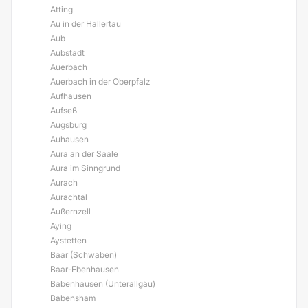
Atting
Au in der Hallertau
Aub
Aubstadt
Auerbach
Auerbach in der Oberpfalz
Aufhausen
Aufseß
Augsburg
Auhausen
Aura an der Saale
Aura im Sinngrund
Aurach
Aurachtal
Außernzell
Aying
Aystetten
Baar (Schwaben)
Baar-Ebenhausen
Babenhausen (Unterallgäu)
Babensham