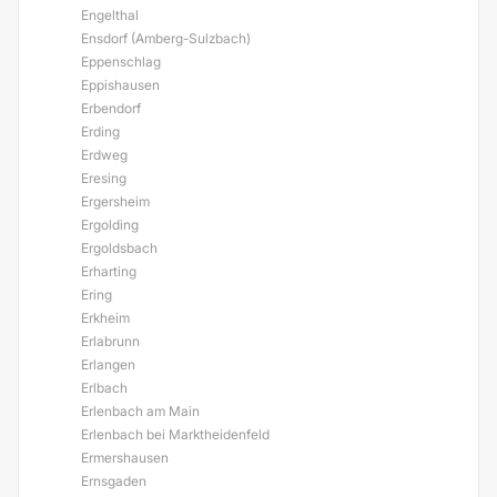
Engelthal
Ensdorf (Amberg-Sulzbach)
Eppenschlag
Eppishausen
Erbendorf
Erding
Erdweg
Eresing
Ergersheim
Ergolding
Ergoldsbach
Erharting
Ering
Erkheim
Erlabrunn
Erlangen
Erlbach
Erlenbach am Main
Erlenbach bei Marktheidenfeld
Ermershausen
Ernsgaden