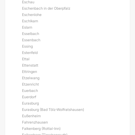
Eschau
Eschenbach in der Oberpfalz
Eschenlohe
Eschlkam
Eslarn
Esselbach
Essenbach
Essing
Estenfeld
Ettal
Ettenstatt
Ettringen
Etzelwang
Etzenricht
Euerbach
Euerdorf
Eurasburg
Eurasburg (Bad Tölz-Wolfratshausen)
Eußenheim
Fahrenzhausen
Falkenberg (Rottal-Inn)
Falkenberg (Tirschenreuth)