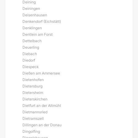
Deining
Deiningen
Deisenhausen
Denkendorf (Eichstätt)
Denklingen
Dentlein am Forst
Dettelbach
Deuerling
Diebach
Diedorf
Diespeck
Dießen am Ammersee
Dietenhofen
Dietersburg
Dietersheim
Dieterskirchen
Dietfurt an der Altmühl
Dietmannsried
Dietramszell
Dillingen an der Donau
Dingolfing
Dingolshausen