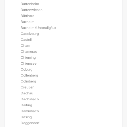
Buttenheim
Buttenwiesen
Bütthard
Buxheim
Buxheim (Unterallgäu)
Cadolzburg
Castell
Cham
Chamerau
Chieming
Chiemsee
Coburg
Collenberg
Colmberg
Creußen
Dachau
Dachsbach
Daiting
Dammbach
Dasing
Deggendorf