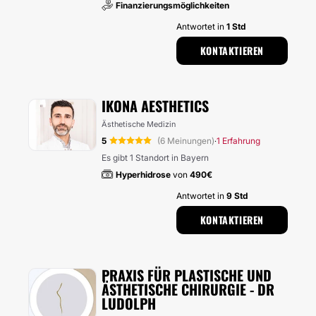
Finanzierungsmöglichkeiten
Antwortet in
1 Std
KONTAKTIEREN
IKONA AESTHETICS
Ästhetische Medizin
5
(6 Meinungen)
1 Erfahrung
·
Es gibt 1 Standort in Bayern
Hyperhidrose
von
490€
Antwortet in
9 Std
KONTAKTIEREN
PRAXIS FÜR PLASTISCHE UND
ÄSTHETISCHE CHIRURGIE - DR
LUDOLPH