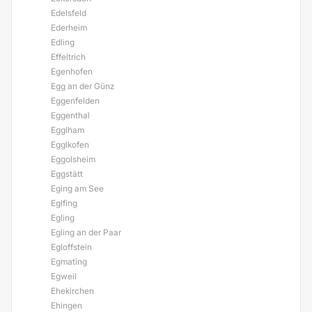
Edelsfeld
Ederheim
Edling
Effeltrich
Egenhofen
Egg an der Günz
Eggenfelden
Eggenthal
Egglham
Egglkofen
Eggolsheim
Eggstätt
Eging am See
Eglfing
Egling
Egling an der Paar
Egloffstein
Egmating
Egweil
Ehekirchen
Ehingen