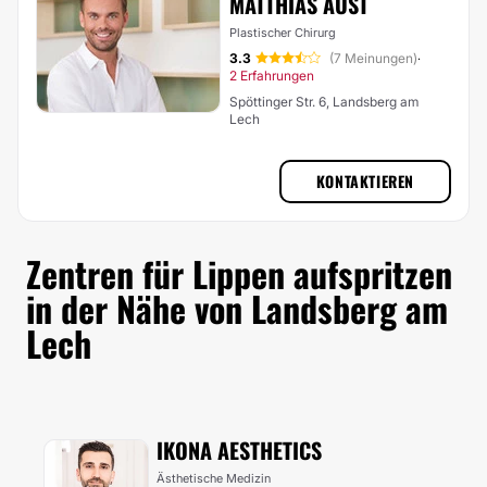
MATTHIAS AUST
Plastischer Chirurg
3.3
(7 Meinungen)
·
2 Erfahrungen
Spöttinger Str. 6, Landsberg am
Lech
KONTAKTIEREN
Zentren für Lippen aufspritzen
in der Nähe von Landsberg am
Lech
IKONA AESTHETICS
Ästhetische Medizin