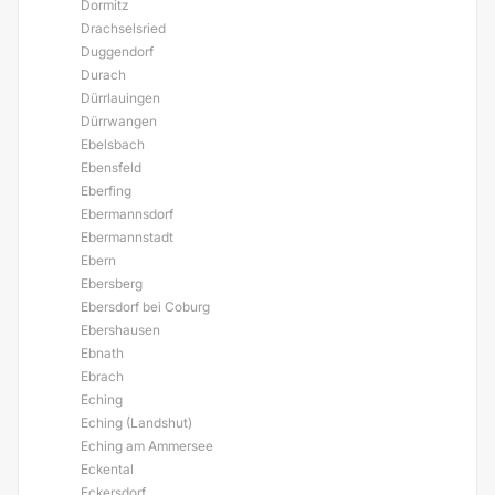
Dormitz
Drachselsried
Duggendorf
Durach
Dürrlauingen
Dürrwangen
Ebelsbach
Ebensfeld
Eberfing
Ebermannsdorf
Ebermannstadt
Ebern
Ebersberg
Ebersdorf bei Coburg
Ebershausen
Ebnath
Ebrach
Eching
Eching (Landshut)
Eching am Ammersee
Eckental
Eckersdorf