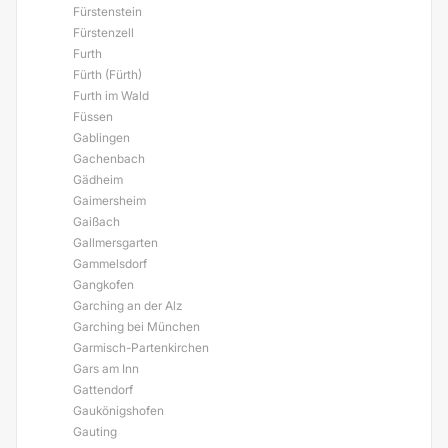
Fürstenstein
Fürstenzell
Furth
Fürth (Fürth)
Furth im Wald
Füssen
Gablingen
Gachenbach
Gädheim
Gaimersheim
Gaißach
Gallmersgarten
Gammelsdorf
Gangkofen
Garching an der Alz
Garching bei München
Garmisch-Partenkirchen
Gars am Inn
Gattendorf
Gaukönigshofen
Gauting