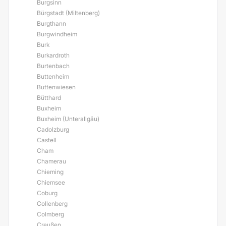
Burgsinn
Bürgstadt (Miltenberg)
Burgthann
Burgwindheim
Burk
Burkardroth
Burtenbach
Buttenheim
Buttenwiesen
Bütthard
Buxheim
Buxheim (Unterallgäu)
Cadolzburg
Castell
Cham
Chamerau
Chieming
Chiemsee
Coburg
Collenberg
Colmberg
Creußen