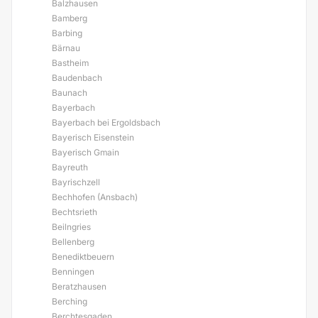
Balzhausen
Bamberg
Barbing
Bärnau
Bastheim
Baudenbach
Baunach
Bayerbach
Bayerbach bei Ergoldsbach
Bayerisch Eisenstein
Bayerisch Gmain
Bayreuth
Bayrischzell
Bechhofen (Ansbach)
Bechtsrieth
Beilngries
Bellenberg
Benediktbeuern
Benningen
Beratzhausen
Berching
Berchtesgaden