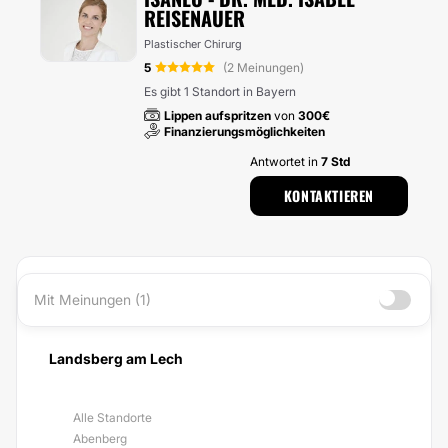
REISENAUER
Plastischer Chirurg
5
(2 Meinungen)
Es gibt 1 Standort in Bayern
Lippen aufspritzen
von
300€
Finanzierungsmöglichkeiten
Antwortet in
7 Std
KONTAKTIEREN
Mit Meinungen (1)
Landsberg am Lech
Alle Standorte
Abenberg