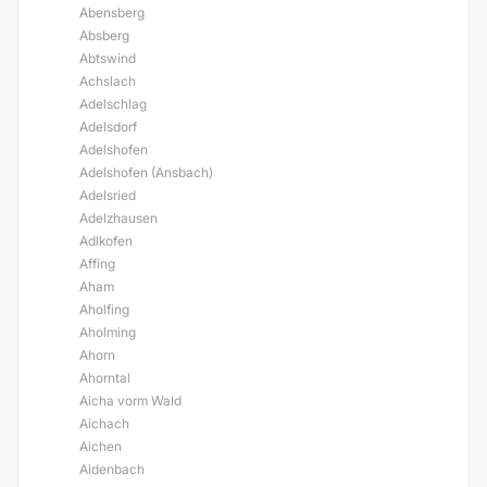
Abensberg
Absberg
Abtswind
Achslach
Adelschlag
Adelsdorf
Adelshofen
Adelshofen (Ansbach)
Adelsried
Adelzhausen
Adlkofen
Affing
Aham
Aholfing
Aholming
Ahorn
Ahorntal
Aicha vorm Wald
Aichach
Aichen
Aidenbach