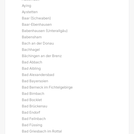
Aying
Aystetten
Baar (Schwaben)
Baar-Ebenhausen
Babenhausen (Unterallgäu)
Babensham
Bach an der Donau
Bachhagel
Bächingen an der Brenz
Bad Abbach
Bad Aibling
Bad Alexandersbad
Bad Bayersoien
Bad Berneck im Fichtelgebirge
Bad Birnbach
Bad Bocklet
Bad Brückenau
Bad Endorf
Bad Feilnbach
Bad Füssing
Bad Griesbach im Rottal