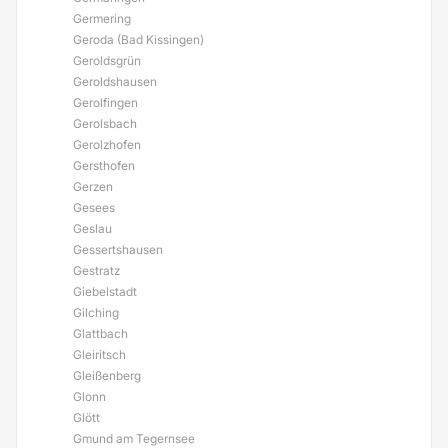
Germering
Geroda (Bad Kissingen)
Geroldsgrün
Geroldshausen
Gerolfingen
Gerolsbach
Gerolzhofen
Gersthofen
Gerzen
Gesees
Geslau
Gessertshausen
Gestratz
Giebelstadt
Gilching
Glattbach
Gleiritsch
Gleißenberg
Glonn
Glött
Gmund am Tegernsee