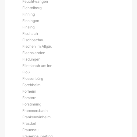
Feuchtwangen
Fichtelberg
Finning
Finningen
Finsing
Fischach
Fischbachau
Fischen im Allgäu
Flachslanden
Fladungen
Flintsbach am Inn
Floß
Flossenbürg
Forchheim
Forheim
Forstern
Forstinning
Frammersbach
Frankenwinheim
Frasdorf
Frauenau
Frauenneuharting