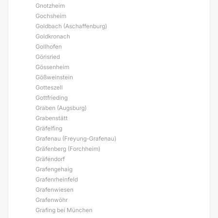
Gnotzheim
Gochsheim
Goldbach (Aschaffenburg)
Goldkronach
Gollhofen
Görisried
Gössenheim
Gößweinstein
Gotteszell
Gottfrieding
Graben (Augsburg)
Grabenstätt
Gräfelfing
Grafenau (Freyung-Grafenau)
Gräfenberg (Forchheim)
Gräfendorf
Grafengehaig
Grafenrheinfeld
Grafenwiesen
Grafenwöhr
Grafing bei München