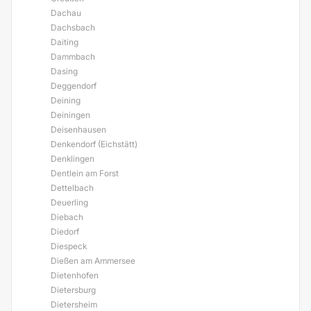
Dachau
Dachsbach
Daiting
Dammbach
Dasing
Deggendorf
Deining
Deiningen
Deisenhausen
Denkendorf (Eichstätt)
Denklingen
Dentlein am Forst
Dettelbach
Deuerling
Diebach
Diedorf
Diespeck
Dießen am Ammersee
Dietenhofen
Dietersburg
Dietersheim