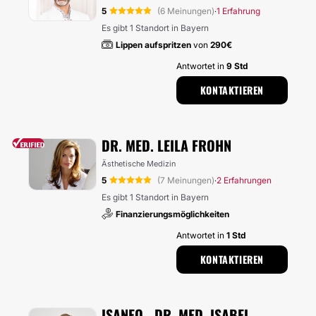
5
(6 Meinungen)
1 Erfahrung
·
Es gibt 1 Standort in Bayern
Lippen aufspritzen
von
290€
Antwortet in
9 Std
KONTAKTIEREN
DR. MED. LEILA FROHN
Ästhetische Medizin
5
(7 Meinungen)
2 Erfahrungen
·
Es gibt 1 Standort in Bayern
Finanzierungsmöglichkeiten
Antwortet in
1 Std
KONTAKTIEREN
ISANEO - DR. MED. ISABEL