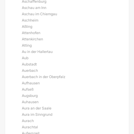
Aschaffenburg
Aschau am Inn
Aschau im Chiemgau
Aschheim
Aßling
Attenhofen
Attenkirchen
Atting
Au in der Hallertau
Aub
Aubstadt
Auerbach
Auerbach in der Oberpfalz
Aufhausen
Aufseß
Augsburg
Auhausen
Aura an der Saale
Aura im Sinngrund
Aurach
Aurachtal
Außernzell