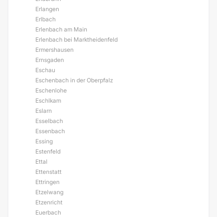
Erlangen
Erlbach
Erlenbach am Main
Erlenbach bei Marktheidenfeld
Ermershausen
Ernsgaden
Eschau
Eschenbach in der Oberpfalz
Eschenlohe
Eschlkam
Eslarn
Esselbach
Essenbach
Essing
Estenfeld
Ettal
Ettenstatt
Ettringen
Etzelwang
Etzenricht
Euerbach