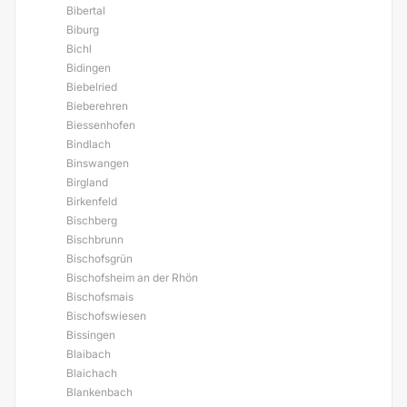
Bibertal
Biburg
Bichl
Bidingen
Biebelried
Bieberehren
Biessenhofen
Bindlach
Binswangen
Birgland
Birkenfeld
Bischberg
Bischbrunn
Bischofsgrün
Bischofsheim an der Rhön
Bischofsmais
Bischofswiesen
Bissingen
Blaibach
Blaichach
Blankenbach