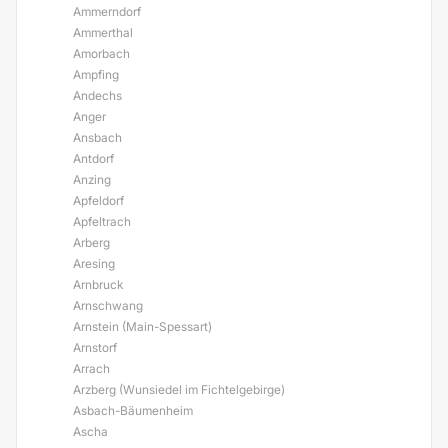
Ammerndorf
Ammerthal
Amorbach
Ampfing
Andechs
Anger
Ansbach
Antdorf
Anzing
Apfeldorf
Apfeltrach
Arberg
Aresing
Arnbruck
Arnschwang
Arnstein (Main-Spessart)
Arnstorf
Arrach
Arzberg (Wunsiedel im Fichtelgebirge)
Asbach-Bäumenheim
Ascha