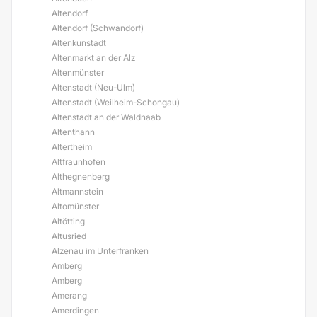
Altendorf
Altendorf (Schwandorf)
Altenkunstadt
Altenmarkt an der Alz
Altenmünster
Altenstadt (Neu-Ulm)
Altenstadt (Weilheim-Schongau)
Altenstadt an der Waldnaab
Altenthann
Altertheim
Altfraunhofen
Althegnenberg
Altmannstein
Altomünster
Altötting
Altusried
Alzenau im Unterfranken
Amberg
Amberg
Amerang
Amerdingen