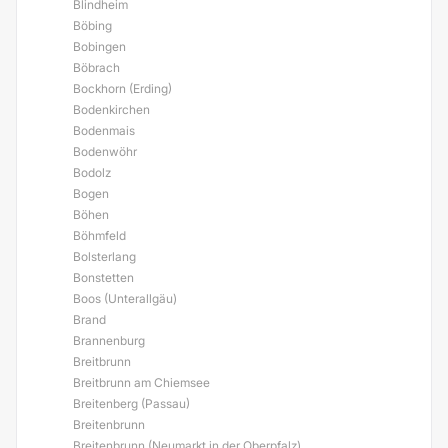
Blindheim
Böbing
Bobingen
Böbrach
Bockhorn (Erding)
Bodenkirchen
Bodenmais
Bodenwöhr
Bodolz
Bogen
Böhen
Böhmfeld
Bolsterlang
Bonstetten
Boos (Unterallgäu)
Brand
Brannenburg
Breitbrunn
Breitbrunn am Chiemsee
Breitenberg (Passau)
Breitenbrunn
Breitenbrunn (Neumarkt in der Oberpfalz)