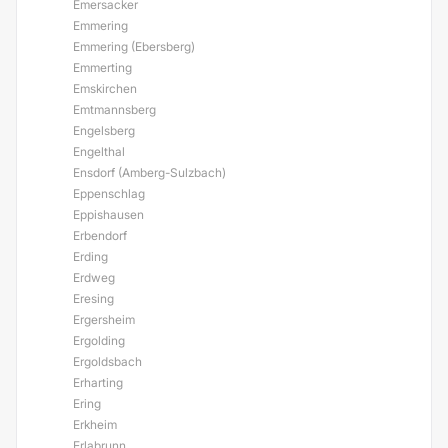
Emersacker
Emmering
Emmering (Ebersberg)
Emmerting
Emskirchen
Emtmannsberg
Engelsberg
Engelthal
Ensdorf (Amberg-Sulzbach)
Eppenschlag
Eppishausen
Erbendorf
Erding
Erdweg
Eresing
Ergersheim
Ergolding
Ergoldsbach
Erharting
Ering
Erkheim
Erlabrunn