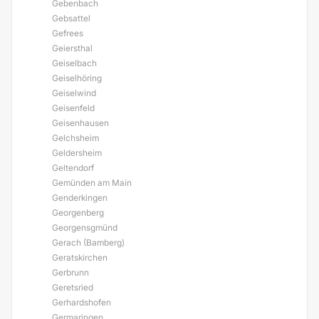
Gebenbach
Gebsattel
Gefrees
Geiersthal
Geiselbach
Geiselhöring
Geiselwind
Geisenfeld
Geisenhausen
Gelchsheim
Geldersheim
Geltendorf
Gemünden am Main
Genderkingen
Georgenberg
Georgensgmünd
Gerach (Bamberg)
Geratskirchen
Gerbrunn
Geretsried
Gerhardshofen
Germaringen