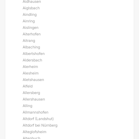
Aidhausen
Aiglsbach
Aindling
Ainring
Aislingen
Aiterhofen
Aitrang
Albaching
Albertshofen
Aldersbach
Alerheim
Alesheim
Aletshausen
Alfeld
Allersberg
Allershausen
Alling
Allmannshofen
Altdorf (Landshut)
Altdorf bei Nürnberg
Alteglofsheim
Altenbuch