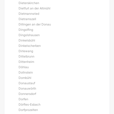
Dieterskirchen
Dietfurt an der Altmühl
Dietmannsried
Dietramszell
Dillingen an der Donau
Dingolfing
Dingolshausen
Dinkelsbühl
Dinkelscherben
Dirlewang
Dittelbrunn
Dittenheim
Döhlau
Dollnstein
Dombühl
Donaustauf
Donauwörth
Donnersdorf
Dorfen
Dörfles-Esbach
Dorfprozelten