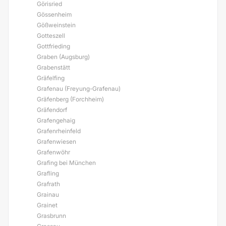
Görisried
Gössenheim
Gößweinstein
Gotteszell
Gottfrieding
Graben (Augsburg)
Grabenstätt
Gräfelfing
Grafenau (Freyung-Grafenau)
Gräfenberg (Forchheim)
Gräfendorf
Grafengehaig
Grafenrheinfeld
Grafenwiesen
Grafenwöhr
Grafing bei München
Grafling
Grafrath
Grainau
Grainet
Grasbrunn