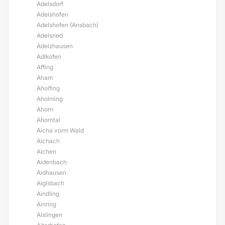
Adelsdorf
Adelshofen
Adelshofen (Ansbach)
Adelsried
Adelzhausen
Adlkofen
Affing
Aham
Aholfing
Aholming
Ahorn
Ahorntal
Aicha vorm Wald
Aichach
Aichen
Aidenbach
Aidhausen
Aiglsbach
Aindling
Ainring
Aislingen