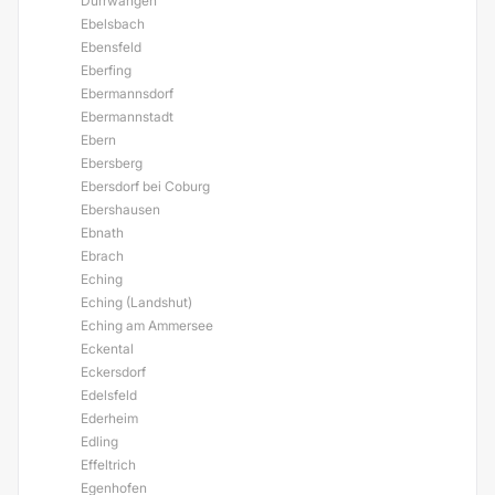
Dürrwangen
Ebelsbach
Ebensfeld
Eberfing
Ebermannsdorf
Ebermannstadt
Ebern
Ebersberg
Ebersdorf bei Coburg
Ebershausen
Ebnath
Ebrach
Eching
Eching (Landshut)
Eching am Ammersee
Eckental
Eckersdorf
Edelsfeld
Ederheim
Edling
Effeltrich
Egenhofen