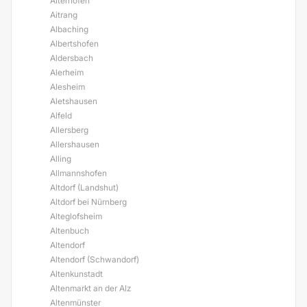
Aiterhofen
Aitrang
Albaching
Albertshofen
Aldersbach
Alerheim
Alesheim
Aletshausen
Alfeld
Allersberg
Allershausen
Alling
Allmannshofen
Altdorf (Landshut)
Altdorf bei Nürnberg
Alteglofsheim
Altenbuch
Altendorf
Altendorf (Schwandorf)
Altenkunstadt
Altenmarkt an der Alz
Altenmünster