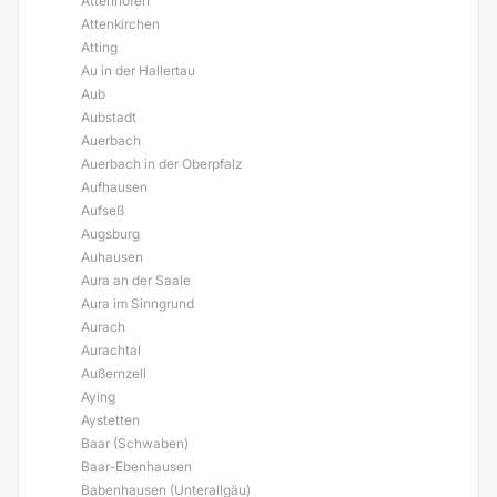
Attenhofen
Attenkirchen
Atting
Au in der Hallertau
Aub
Aubstadt
Auerbach
Auerbach in der Oberpfalz
Aufhausen
Aufseß
Augsburg
Auhausen
Aura an der Saale
Aura im Sinngrund
Aurach
Aurachtal
Außernzell
Aying
Aystetten
Baar (Schwaben)
Baar-Ebenhausen
Babenhausen (Unterallgäu)