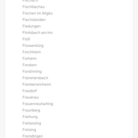
Fischach
Fischbachau
Fischen im Allgäu
Flachslanden
Fladungen
Flintsbach am Inn
Floß
Flossenbürg
Forchheim
Forheim
Forstern
Forstinning
Frammersbach
Frankenwinheim
Frasdorf
Frauenau
Frauenneuharting
Fraunberg
Freihung
Freilassing
Freising
Fremdingen