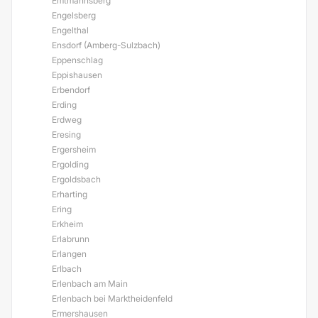
Emtmannsberg
Engelsberg
Engelthal
Ensdorf (Amberg-Sulzbach)
Eppenschlag
Eppishausen
Erbendorf
Erding
Erdweg
Eresing
Ergersheim
Ergolding
Ergoldsbach
Erharting
Ering
Erkheim
Erlabrunn
Erlangen
Erlbach
Erlenbach am Main
Erlenbach bei Marktheidenfeld
Ermershausen