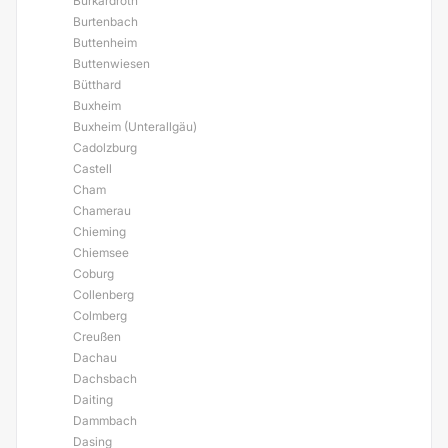
Burkardroth
Burtenbach
Buttenheim
Buttenwiesen
Bütthard
Buxheim
Buxheim (Unterallgäu)
Cadolzburg
Castell
Cham
Chamerau
Chieming
Chiemsee
Coburg
Collenberg
Colmberg
Creußen
Dachau
Dachsbach
Daiting
Dammbach
Dasing