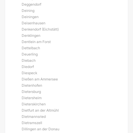
Deggendorf
Deining
Deiningen
Deisenhausen
Denkendorf (Eichstätt)
Denklingen
Dentlein am Forst
Dettelbach
Deuerling
Diebach
Diedorf
Diespeck
Dießen am Ammersee
Dietenhofen
Dietersburg
Dietersheim
Dieterskirchen
Dietfurt an der Altmühl
Dietmannsried
Dietramszell
Dillingen an der Donau