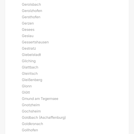
Gerolsbach
Gerolzhofen
Gersthofen
Gerzen
Gesees
Geslau
Gessertshausen
Gestratz
Giebelstadt
Gilching
Glattbach
Gleiritsch
Gleißenberg
Glonn
Glött
Gmund am Tegernsee
Gnotzheim
Gochsheim
Goldbach (Aschaffenburg)
Goldkronach
Gollhofen