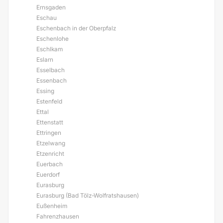
Ernsgaden
Eschau
Eschenbach in der Oberpfalz
Eschenlohe
Eschlkam
Eslarn
Esselbach
Essenbach
Essing
Estenfeld
Ettal
Ettenstatt
Ettringen
Etzelwang
Etzenricht
Euerbach
Euerdorf
Eurasburg
Eurasburg (Bad Tölz-Wolfratshausen)
Eußenheim
Fahrenzhausen