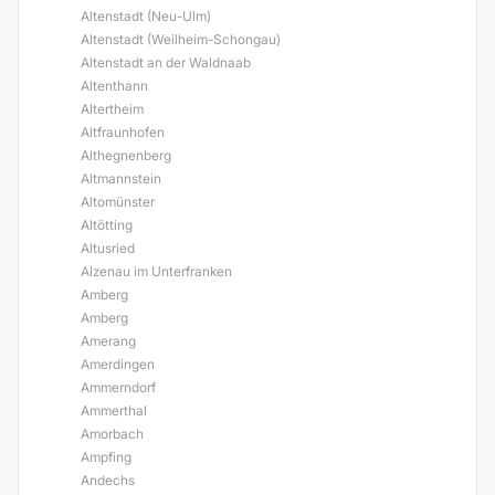
Altenstadt (Neu-Ulm)
Altenstadt (Weilheim-Schongau)
Altenstadt an der Waldnaab
Altenthann
Altertheim
Altfraunhofen
Althegnenberg
Altmannstein
Altomünster
Altötting
Altusried
Alzenau im Unterfranken
Amberg
Amberg
Amerang
Amerdingen
Ammerndorf
Ammerthal
Amorbach
Ampfing
Andechs