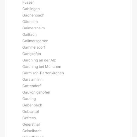
Füssen
Gablingen
Gachenbach
Gädheim
Gaimersheim
Gaißach
Gallmersgarten
Gammelsdorf
Gangkofen
Garching an der Alz
Garching bei München
Garmisch-Partenkirchen
Gars am Inn
Gattendorf
Gaukönigshofen
Gauting
Gebenbach
Gebsattel
Gefrees
Geiersthal
Geiselbach