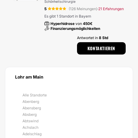
Schönheitschirurgie
5
(126 Meinungen)
21 Erfahrungen
·
Es gibt 1 Standort in Bayern
Hyperhidrose
von
450€
Finanzierungsmöglichkeiten
Antwortet in
8 Std
KONTAKTIEREN
Lohr am Main
Alle Standorte
Abenberg
Abensberg
Absberg
Abtswind
Achslach
Adelschlag