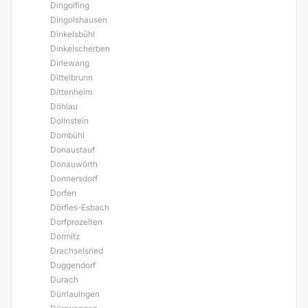
Dingolfing
Dingolshausen
Dinkelsbühl
Dinkelscherben
Dirlewang
Dittelbrunn
Dittenheim
Döhlau
Dollnstein
Dombühl
Donaustauf
Donauwörth
Donnersdorf
Dorfen
Dörfles-Esbach
Dorfprozelten
Dormitz
Drachselsried
Duggendorf
Durach
Dürrlauingen