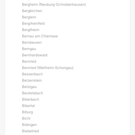
Bergheim (Neuburg-Schrobenhausen)
Bergkirchen
Berglern
Bergrheinfeld
Bergtheim
Bernau am Chiemsee
Bernbeuren
Berngau
Bernhardswald
Bernried
Bernried (Weilheim-Schongau)
Bessenbach
Betzenstein
Betzigau
Beutelsbach
Biberbach
Bibertal
Biburg
Bichl
Bidingen
Biebelried