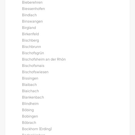
Bieberehren
Biessenhofen
Bindlach
Binswangen
Birgland
Birkenfeld
Bischberg
Bischbrunn
Bischofsgrün
Bischofsheim an der Rhön
Bischofsmais
Bischofswiesen
Bissingen
Blaibach
Blaichach
Blankenbach
Blindheim
Böbing
Bobingen
Böbrach
Bockhorn (Erding)