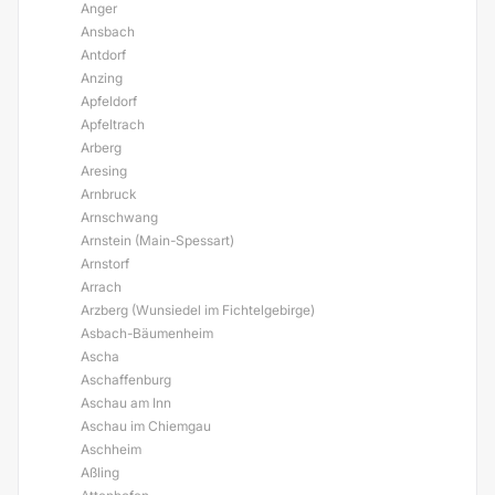
Anger
Ansbach
Antdorf
Anzing
Apfeldorf
Apfeltrach
Arberg
Aresing
Arnbruck
Arnschwang
Arnstein (Main-Spessart)
Arnstorf
Arrach
Arzberg (Wunsiedel im Fichtelgebirge)
Asbach-Bäumenheim
Ascha
Aschaffenburg
Aschau am Inn
Aschau im Chiemgau
Aschheim
Aßling