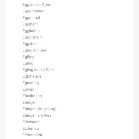
Egg an der Günz
Eggenfelden
Eggenthal
Egglham
Egglkofen
Eggolsheim
Eggstätt
Eging am See
Eglfing
Egling
Egling an der Paar
Egloffstein
Egmating
Egweil
Ehekirchen
Ehingen
Ehingen (Augsburg)
Ehingen am Ries
Eibelstadt
Eichenau
Eichenbühl