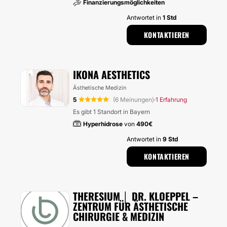
Finanzierungsmöglichkeiten
Antwortet in
1 Std
KONTAKTIEREN
IKONA AESTHETICS
Ästhetische Medizin
5
(6 Meinungen)
1 Erfahrung
·
Es gibt 1 Standort in Bayern
Hyperhidrose
von
490€
Antwortet in
9 Std
KONTAKTIEREN
THERESIUM │ DR. KLOEPPEL –
ZENTRUM FÜR ÄSTHETISCHE
CHIRURGIE & MEDIZIN