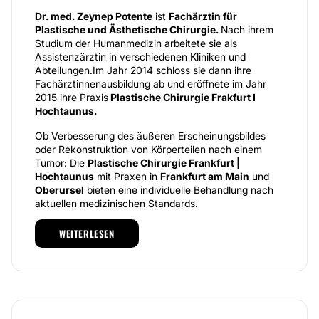
Dr. med. Zeynep Potente
ist
Fachärztin für
Plastische und Ästhetische Chirurgie.
Nach ihrem
Studium der Humanmedizin arbeitete sie als
Assistenzärztin in verschiedenen Kliniken und
Abteilungen.Im Jahr 2014 schloss sie dann ihre
Fachärztinnenausbildung ab und eröffnete im Jahr
2015 ihre Praxis
Plastische Chirurgie Frakfurt I
Hochtaunus.
Ob Verbesserung des äußeren Erscheinungsbildes
oder Rekonstruktion von Körperteilen nach einem
Tumor: Die
Plastische Chirurgie Frankfurt |
Hochtaunus
mit Praxen in
Frankfurt am Main
und
Oberursel
bieten eine individuelle Behandlung nach
aktuellen medizinischen Standards.
Alle Patienten der Klinik erhalten eine professionelle
WEITERLESEN
Beratung und umfassende Betreuung, damit sie die
Behandlung erhalten, die ihren Wünschen entspricht.
Sind Sie auf der Suche nach einer ästhetischen und
kosmetischen Verbesserung oder einer
Wiederherstellung Ihrer Körper oder leiden Sie unter
Schmerzen an Hand- und Handgelenk, Lymphödemen