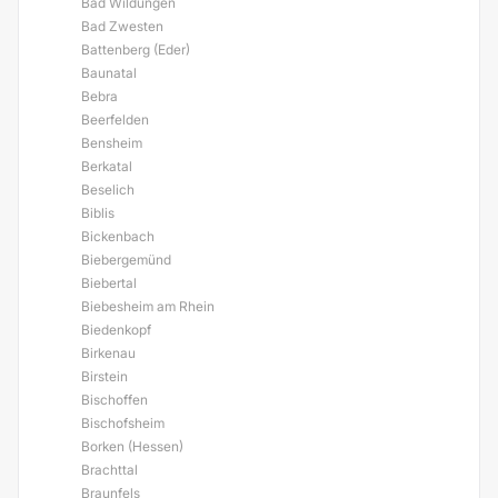
Bad Wildungen
Bad Zwesten
Battenberg (Eder)
Baunatal
Bebra
Beerfelden
Bensheim
Berkatal
Beselich
Biblis
Bickenbach
Biebergemünd
Biebertal
Biebesheim am Rhein
Biedenkopf
Birkenau
Birstein
Bischoffen
Bischofsheim
Borken (Hessen)
Brachttal
Braunfels