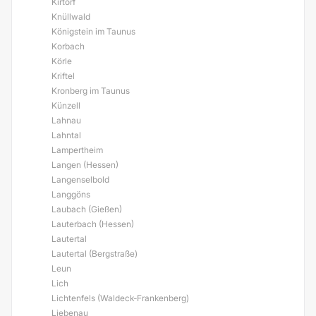
Kirtorf
Knüllwald
Königstein im Taunus
Korbach
Körle
Kriftel
Kronberg im Taunus
Künzell
Lahnau
Lahntal
Lampertheim
Langen (Hessen)
Langenselbold
Langgöns
Laubach (Gießen)
Lauterbach (Hessen)
Lautertal
Lautertal (Bergstraße)
Leun
Lich
Lichtenfels (Waldeck-Frankenberg)
Liebenau