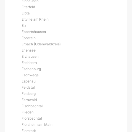
Einhausen
Eiterfeld
Elbtal
Eltville am Rhein
Elz
Eppertshausen
Eppstein
Erbach (Odenwaldkreis)
Erlensee
Erzhausen
Eschborn
Eschenburg
Eschwege
Espenau
Feldatal
Felsberg
Fernwald
Fischbachtal
Flieden
Flörsbachtal
Flörsheim am Main
Florstadt