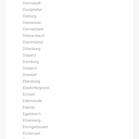
Darmstadt
Dautphetal
Dieburg
Diemelsee
Diemelstadt
Dietzenbach
Dietzhölztal
Dillenburg
Dipperz
Dornburg
Dreieich
Driedorf
Ebersburg
Ebsdorfergrund
Echzell
Edermünde
Edertal
Egelsbach
Ehrenberg
Ehringshausen
Eichenzell