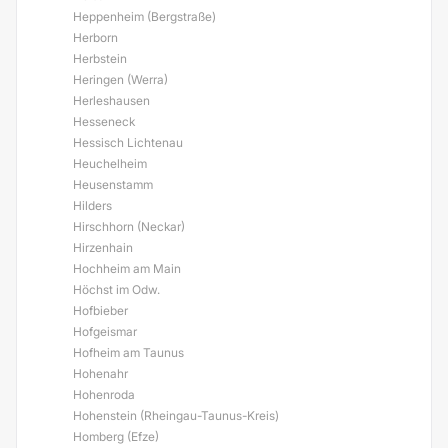
Heppenheim (Bergstraße)
Herborn
Herbstein
Heringen (Werra)
Herleshausen
Hesseneck
Hessisch Lichtenau
Heuchelheim
Heusenstamm
Hilders
Hirschhorn (Neckar)
Hirzenhain
Hochheim am Main
Höchst im Odw.
Hofbieber
Hofgeismar
Hofheim am Taunus
Hohenahr
Hohenroda
Hohenstein (Rheingau-Taunus-Kreis)
Homberg (Efze)