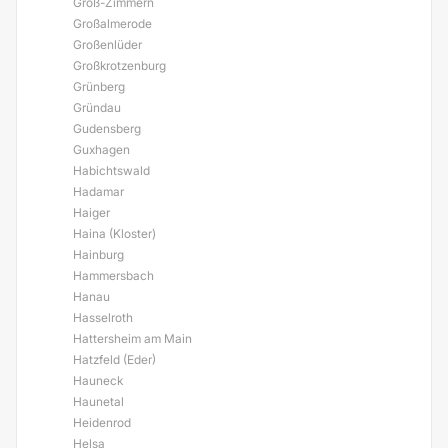
Groß-Zimmern
Großalmerode
Großenlüder
Großkrotzenburg
Grünberg
Gründau
Gudensberg
Guxhagen
Habichtswald
Hadamar
Haiger
Haina (Kloster)
Hainburg
Hammersbach
Hanau
Hasselroth
Hattersheim am Main
Hatzfeld (Eder)
Hauneck
Haunetal
Heidenrod
Helsa