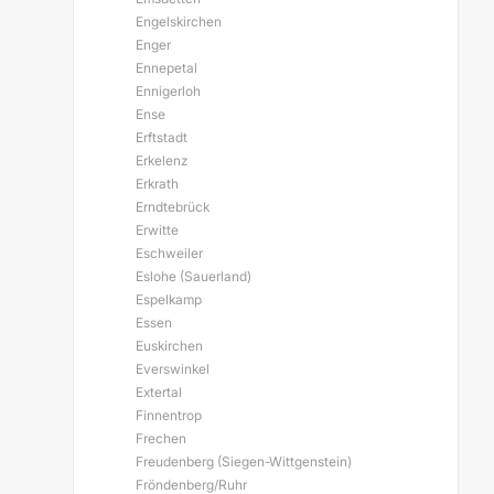
Engelskirchen
Enger
Ennepetal
Ennigerloh
Ense
Erftstadt
Erkelenz
Erkrath
Erndtebrück
Erwitte
Eschweiler
Eslohe (Sauerland)
Espelkamp
Essen
Euskirchen
Everswinkel
Extertal
Finnentrop
Frechen
Freudenberg (Siegen-Wittgenstein)
Fröndenberg/Ruhr