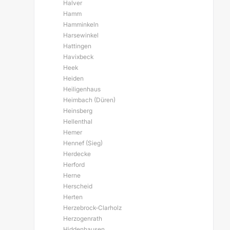
Halver
Hamm
Hamminkeln
Harsewinkel
Hattingen
Havixbeck
Heek
Heiden
Heiligenhaus
Heimbach (Düren)
Heinsberg
Hellenthal
Hemer
Hennef (Sieg)
Herdecke
Herford
Herne
Herscheid
Herten
Herzebrock-Clarholz
Herzogenrath
Hiddenhausen