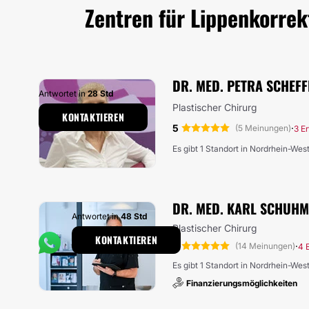
Zentren für Lippenkorrek
DR. MED. PETRA SCHEF
Antwortet in
28 Std
Plastischer Chirurg
KONTAKTIEREN
5
·
(5 Meinungen)
3 E
Es gibt 1 Standort in Nordrhein-Wes
DR. MED. KARL SCHUH
Antwortet in
48 Std
Plastischer Chirurg
KONTAKTIEREN
5
·
(14 Meinungen)
4 
Es gibt 1 Standort in Nordrhein-Wes
Finanzierungsmöglichkeiten