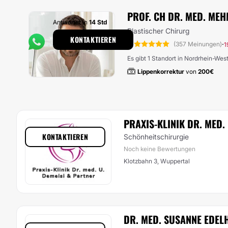
PROF. CH DR. MED. MEH
Antwortet in
14 Std
Plastischer Chirurg
KONTAKTIEREN
5
·
(357 Meinungen)
1
Es gibt 1 Standort in Nordrhein-Wes
Lippenkorrektur
von
200€
PRAXIS-KLINIK DR. MED.
KONTAKTIEREN
Schönheitschirurgie
Noch keine Bewertungen
Klotzbahn 3, Wuppertal
DR. MED. SUSANNE EDEL