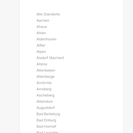
Alle Standorte
Aachen
Ahaus
Ahlen
Aldenhoven
Alfter
Alpen
Alsdorf (Aachen)
Altena
Altenbeken
Altenberge
Anröchte
Arnsberg
Ascheberg
Attendorn
Augustdorf
Bad Berleburg
Bad Driburg
Bad Honnef
Bad Laasphe