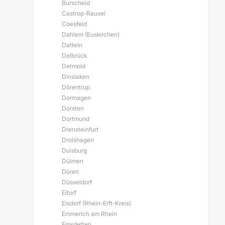
Burscheid
Castrop-Rauxel
Coesfeld
Dahlem (Euskirchen)
Datteln
Delbrück
Detmold
Dinslaken
Dörentrup
Dormagen
Dorsten
Dortmund
Drensteinfurt
Drolshagen
Duisburg
Dülmen
Düren
Düsseldorf
Eitorf
Elsdorf (Rhein-Erft-Kreis)
Emmerich am Rhein
Emsdetten