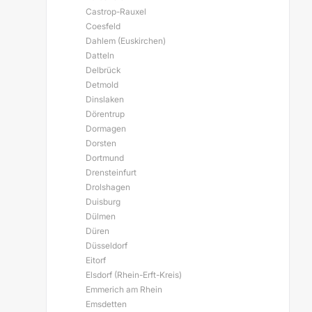
Castrop-Rauxel
Coesfeld
Dahlem (Euskirchen)
Datteln
Delbrück
Detmold
Dinslaken
Dörentrup
Dormagen
Dorsten
Dortmund
Drensteinfurt
Drolshagen
Duisburg
Dülmen
Düren
Düsseldorf
Eitorf
Elsdorf (Rhein-Erft-Kreis)
Emmerich am Rhein
Emsdetten