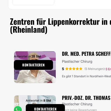
Zentren für Lippenkorrektur in
(Rheinland)
DR. MED. PETRA SCHEF
Antwortet in
28 Std
Plastischer Chirurg
KONTAKTIEREN
5
·
(5 Meinungen)
3 E
Es gibt 1 Standort in Nordrhein-Wes
PRIV.-DOZ. DR. THOMAS
Antwortet in
8 Std
Plastischer Chirurg
KONTAKTIEREN
Noch keine Bewertungen