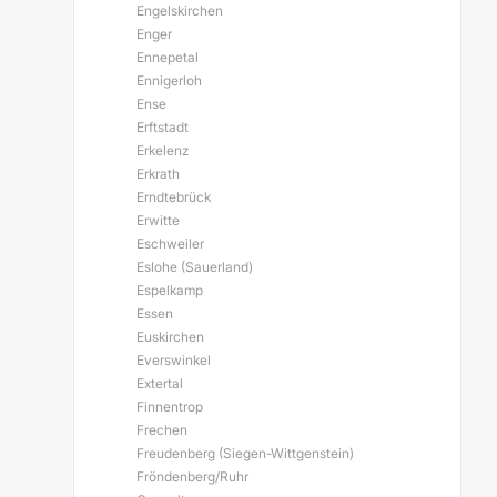
Engelskirchen
Enger
Ennepetal
Ennigerloh
Ense
Erftstadt
Erkelenz
Erkrath
Erndtebrück
Erwitte
Eschweiler
Eslohe (Sauerland)
Espelkamp
Essen
Euskirchen
Everswinkel
Extertal
Finnentrop
Frechen
Freudenberg (Siegen-Wittgenstein)
Fröndenberg/Ruhr