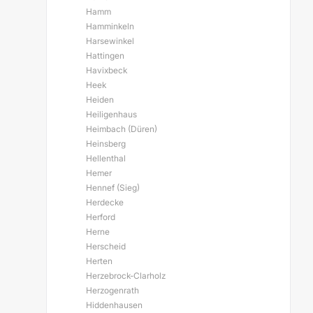
Hamm
Hamminkeln
Harsewinkel
Hattingen
Havixbeck
Heek
Heiden
Heiligenhaus
Heimbach (Düren)
Heinsberg
Hellenthal
Hemer
Hennef (Sieg)
Herdecke
Herford
Herne
Herscheid
Herten
Herzebrock-Clarholz
Herzogenrath
Hiddenhausen