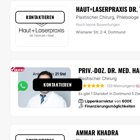
HAUT+LASERPRAXIS DR.
KONTAKTIEREN
Plastischer Chirurg, Phlebologe
Noch keine Bewertungen
Wismarer Str. 2-4, Dortmund
PRIV.-DOZ. DR. MED. H
Antwortet in
21 Std
Plastischer Chirurg
KONTAKTIEREN
5
·
(33 Meinungen)
10
Es gibt 1 Standort in Dortmund 5 Z
Lippenkorrektur
von
600€
Finanzierungsmöglichkeiten
AMMAR KHADRA