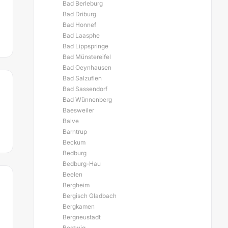
Bad Berleburg
Bad Driburg
Bad Honnef
Bad Laasphe
Bad Lippspringe
Bad Münstereifel
Bad Oeynhausen
Bad Salzuflen
Bad Sassendorf
Bad Wünnenberg
Baesweiler
Balve
Barntrup
Beckum
Bedburg
Bedburg-Hau
Beelen
Bergheim
Bergisch Gladbach
Bergkamen
Bergneustadt
Bestwig