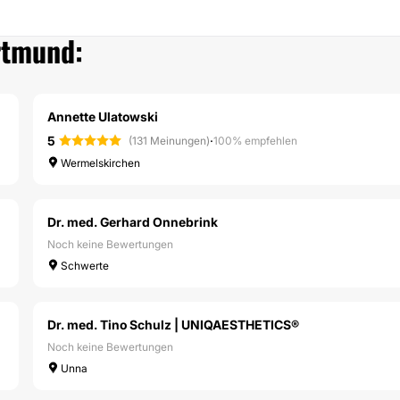
rtmund:
Annette Ulatowski
5
·
(131 Meinungen)
100% empfehlen
Wermelskirchen
Dr. med. Gerhard Onnebrink
Noch keine Bewertungen
Schwerte
Dr. med. Tino Schulz | UNIQAESTHETICS®
Noch keine Bewertungen
Unna