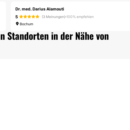
Dr. med. Darius Alamouti
5
·
(3 Meinungen)
100% empfehlen
Bochum
n Standorten in der Nähe von