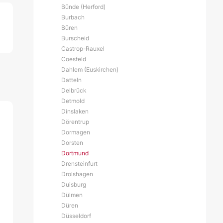
Bünde (Herford)
Burbach
Büren
Burscheid
Castrop-Rauxel
Coesfeld
Dahlem (Euskirchen)
Datteln
Delbrück
Detmold
Dinslaken
Dörentrup
Dormagen
Dorsten
Dortmund
Drensteinfurt
Drolshagen
Duisburg
Dülmen
Düren
Düsseldorf