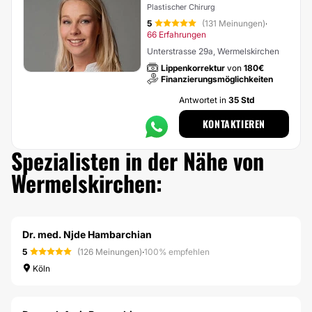
Plastischer Chirurg
5
(131 Meinungen)
·
66 Erfahrungen
Unterstrasse 29a, Wermelskirchen
Lippenkorrektur
von
180€
Finanzierungsmöglichkeiten
Antwortet in
35 Std
KONTAKTIEREN
Spezialisten in der Nähe von
Wermelskirchen:
Dr. med. Njde Hambarchian
5
(126 Meinungen)
·
100% empfehlen
Köln