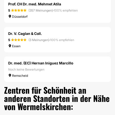
Prof. CH Dr. med. Mehmet Atila
5
(357 Meinungen)
·
100% empfehlen
Düsseldorf
Dr. V. Caglan & Coll.
5
(3 Meinungen)
·
100% empfehlen
Essen
Dr. med. (EC) Hernan Iniguez Marcillo
Noch keine Bewertungen
Remscheid
Zentren für Schönheit an
anderen Standorten in der Nähe
von Wermelskirchen: