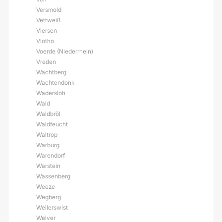
Versmold
Vettweiß
Viersen
Vlotho
Voerde (Niederrhein)
Vreden
Wachtberg
Wachtendonk
Wadersloh
Wald
Waldbröl
Waldfeucht
Waltrop
Warburg
Warendorf
Warstein
Wassenberg
Weeze
Wegberg
Weilerswist
Welver