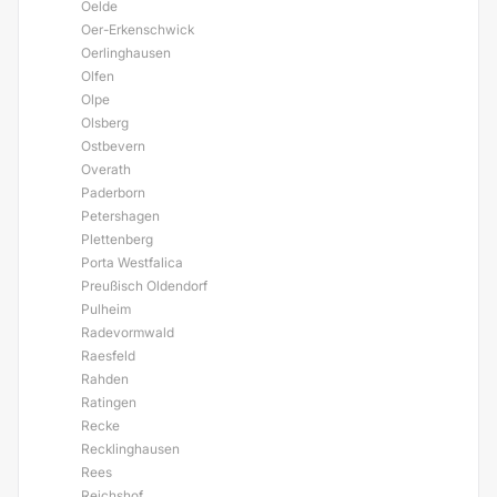
Oelde
Oer-Erkenschwick
Oerlinghausen
Olfen
Olpe
Olsberg
Ostbevern
Overath
Paderborn
Petershagen
Plettenberg
Porta Westfalica
Preußisch Oldendorf
Pulheim
Radevormwald
Raesfeld
Rahden
Ratingen
Recke
Recklinghausen
Rees
Reichshof