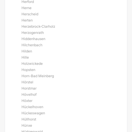
Herford
Herne
Herscheid
Herten
Herzebrock-Clarholz
Herzogenrath
Hiddenhausen
Hilchenbach
Hilden
Hille
Holzwickede
Hopsten
Horn-Bad Meinberg
Hörstel
Horstmar
Hövelhof
Höxter
Hückelhoven
Hückeswagen
Hüllhorst
Hünxe
Hürtgenwald