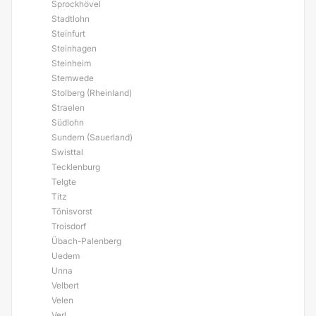
Sprockhövel
Stadtlohn
Steinfurt
Steinhagen
Steinheim
Stemwede
Stolberg (Rheinland)
Straelen
Südlohn
Sundern (Sauerland)
Swisttal
Tecklenburg
Telgte
Titz
Tönisvorst
Troisdorf
Übach-Palenberg
Uedem
Unna
Velbert
Velen
Verl