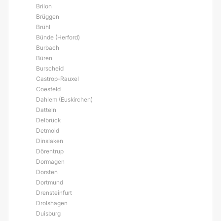
Brilon
Brüggen
Brühl
Bünde (Herford)
Burbach
Büren
Burscheid
Castrop-Rauxel
Coesfeld
Dahlem (Euskirchen)
Datteln
Delbrück
Detmold
Dinslaken
Dörentrup
Dormagen
Dorsten
Dortmund
Drensteinfurt
Drolshagen
Duisburg