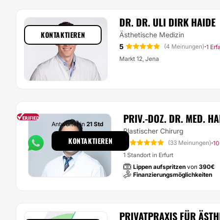
DR. DR. ULI DIRK HAIDE
KONTAKTIEREN
Ästhetische Medizin
5
·
(4 Meinungen)
1 Er
Markt 12, Jena
PRIV.-DOZ. DR. MED. H
Antwortet in
21 Std
Plastischer Chirurg
KONTAKTIEREN
5
·
(33 Meinungen)
10
1 Standort in Erfurt
Lippen aufspritzen
von
390€
Finanzierungsmöglichkeiten
PRIVATPRAXIS FÜR ÄSTH