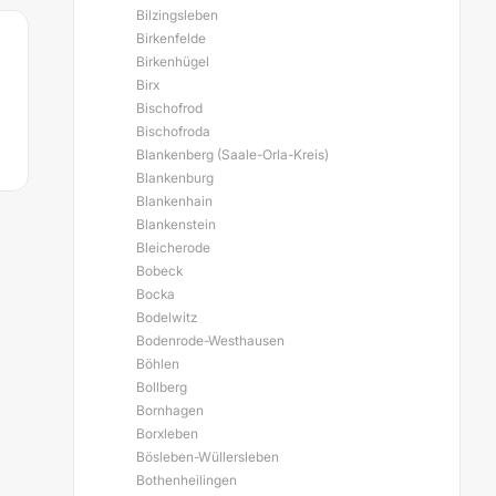
Bilzingsleben
Birkenfelde
Birkenhügel
Birx
Bischofrod
Bischofroda
Blankenberg (Saale-Orla-Kreis)
Blankenburg
Blankenhain
Blankenstein
Bleicherode
Bobeck
Bocka
Bodelwitz
Bodenrode-Westhausen
Böhlen
Bollberg
Bornhagen
Borxleben
Bösleben-Wüllersleben
Bothenheilingen