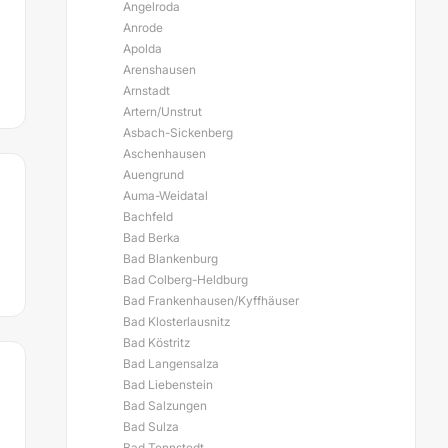
Angelroda
Anrode
Apolda
Arenshausen
Arnstadt
Artern/Unstrut
Asbach-Sickenberg
Aschenhausen
Auengrund
Auma-Weidatal
Bachfeld
Bad Berka
Bad Blankenburg
Bad Colberg-Heldburg
Bad Frankenhausen/Kyffhäuser
Bad Klosterlausnitz
Bad Köstritz
Bad Langensalza
Bad Liebenstein
Bad Salzungen
Bad Sulza
Bad Tennstedt