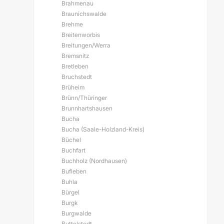
Brahmenau
Braunichswalde
Brehme
Breitenworbis
Breitungen/Werra
Bremsnitz
Bretleben
Bruchstedt
Brüheim
Brünn/Thüringer
Brunnhartshausen
Bucha
Bucha (Saale-Holzland-Kreis)
Büchel
Buchfart
Buchholz (Nordhausen)
Bufleben
Buhla
Bürgel
Burgk
Burgwalde
Buttelstedt