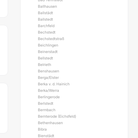
Ballhausen
Ballstädt
Ballstedt
Barchfeld
Bechstedt
Bechstedtstraß
Beichlingen
Beinerstadt
Bellstedt
Belrieth
Benshausen
Berga/Elster
Berka v. d. Hainich
Berka/Werra
Berlingerode
Berlstedt
Bermbach
Bernterode (Eichsfeld)
Bethenhausen
Bibra
Bienstädt