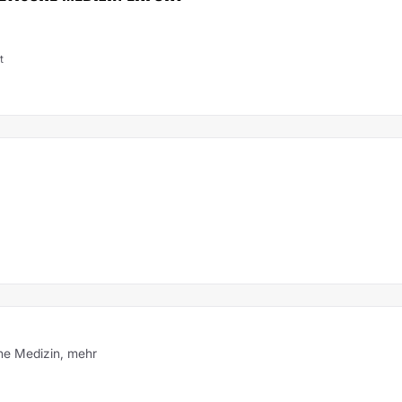
t
che Medizin,
mehr