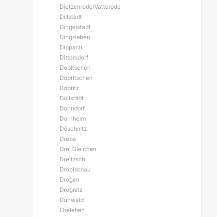
Dietzenrode/Vatterode
Dillstädt
Dingelstädt
Dingsleben
Dippach
Dittersdorf
Dobitschen
Döbritschen
Döbritz
Döllstädt
Donndorf
Dornheim
Döschnitz
Dreba
Drei Gleichen
Dreitzsch
Dröbischau
Drogen
Drognitz
Dünwald
Ebeleben