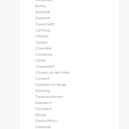
Buttlar
Buttstädt
Büttstedt
Caaschwitz
Camburg
Christes
Clingen
Crawinkel
Creuzburg
Crimla
Crispendorf
Crossen an der Elster
Cursdorf
Daasdorf am Berge
Dachwig
Dankmarshausen
Deesbach
Dermbach
Deuna
Diedorf/Rhön
Dieterode