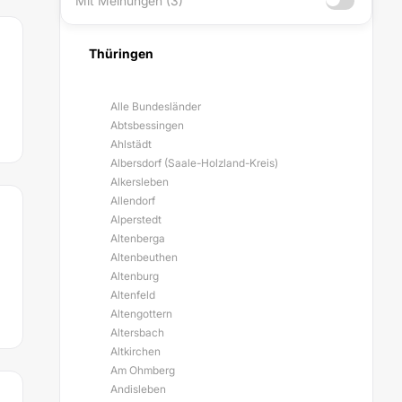
Mit Meinungen (3)
Thüringen
Alle Bundesländer
Abtsbessingen
Ahlstädt
Albersdorf (Saale-Holzland-Kreis)
Alkersleben
Allendorf
Alperstedt
Altenberga
Altenbeuthen
Altenburg
Altenfeld
Altengottern
Altersbach
Altkirchen
Am Ohmberg
Andisleben