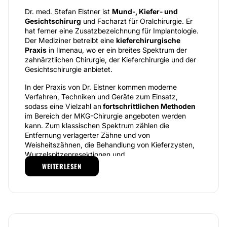
Dr. med. Stefan Elstner ist
Mund-, Kiefer- und
Gesichtschirurg
und Facharzt für Oralchirurgie. Er
hat ferner eine Zusatzbezeichnung für Implantologie.
Der Mediziner betreibt eine
kieferchirurgische
Praxis
in Ilmenau, wo er ein breites Spektrum der
zahnärztlichen Chirurgie, der Kieferchirurgie und der
Gesichtschirurgie anbietet.
In der Praxis von Dr. Elstner kommen moderne
Verfahren, Techniken und Geräte zum Einsatz,
sodass eine Vielzahl an
fortschrittlichen Methoden
im Bereich der MKG-Chirurgie angeboten werden
kann. Zum klassischen Spektrum zählen die
Entfernung verlagerter Zähne und von
Weisheitszähnen, die Behandlung von Kieferzysten,
Wurzelspitzenresektionen und
Zahntransplantationen. Auch die
Implantologie
zählt
WEITERLESEN
zu den angebotenen Leistungen und bei Bedarf kann
ein Knochenaufbau durchgeführt werden.
Des Weiteren sind in der Praxis chirurgische
Korrekturen von Kieferfehlstellungen möglich,
Kieferhöhlenerkrankungen können therapiert und gut-