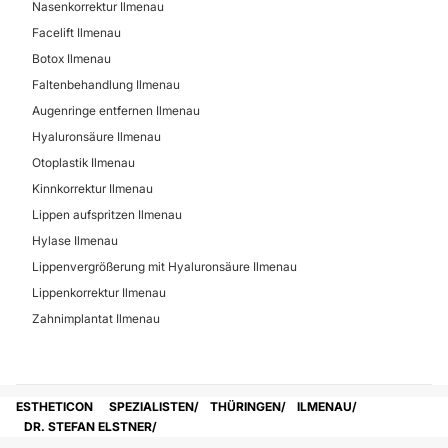
Nasenkorrektur Ilmenau
Facelift Ilmenau
Botox Ilmenau
Faltenbehandlung Ilmenau
Augenringe entfernen Ilmenau
Hyaluronsäure Ilmenau
Otoplastik Ilmenau
Kinnkorrektur Ilmenau
Lippen aufspritzen Ilmenau
Hylase Ilmenau
Lippenvergrößerung mit Hyaluronsäure Ilmenau
Lippenkorrektur Ilmenau
Zahnimplantat Ilmenau
ESTHETICON
SPEZIALISTEN
THÜRINGEN
ILMENAU
DR. STEFAN ELSTNER