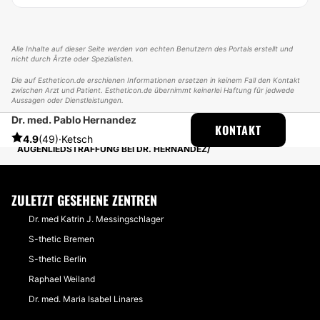
Alle Inhalte auf dieser Seite werden von echten Benutzern des Portals erstellt und
nicht durch Ärzte oder Spezialisten.
Die auf Estheticon.de erschienen Informationen ersetzen in keinem Fall den Kontakt
zwischen Arzt und Patient. Estheticon.de übernimmt keinerlei Haftung für jedwede
Aussagen oder Dienstleistungen.
Dr. med. Pablo Hernandez
ESTHETICON
ERFAHRUNGSBERICHTE
KONTAKT
ERFAHRUNGSBERICHTE ÜBER AUGENLIDSTRAFFUNG
4.9
(49)
·
Ketsch
AUGENLIEDSTRAFFUNG BEI DR. HERNANDEZ
ZULETZT GESEHENE ZENTREN
Dr. med Katrin J. Messingschlager
S-thetic Bremen
S-thetic Berlin
Raphael Weiland
Dr. med. Maria Isabel Linares