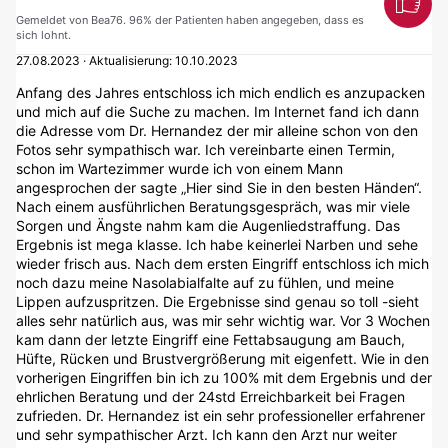
Gemeldet von Bea76. 96% der Patienten haben angegeben, dass es
sich lohnt.
27.08.2023 · Aktualisierung: 10.10.2023
Anfang des Jahres entschloss ich mich endlich es anzupacken
und mich auf die Suche zu machen. Im Internet fand ich dann
die Adresse vom Dr. Hernandez der mir alleine schon von den
Fotos sehr sympathisch war. Ich vereinbarte einen Termin,
schon im Wartezimmer wurde ich von einem Mann
angesprochen der sagte „Hier sind Sie in den besten Händen“.
Nach einem ausführlichen Beratungsgespräch, was mir viele
Sorgen und Ängste nahm kam die Augenliedstraffung. Das
Ergebnis ist mega klasse. Ich habe keinerlei Narben und sehe
wieder frisch aus. Nach dem ersten Eingriff entschloss ich mich
noch dazu meine Nasolabialfalte auf zu fühlen, und meine
Lippen aufzuspritzen. Die Ergebnisse sind genau so toll -sieht
alles sehr natürlich aus, was mir sehr wichtig war. Vor 3 Wochen
kam dann der letzte Eingriff eine Fettabsaugung am Bauch,
Hüfte, Rücken und Brustvergrößerung mit eigenfett. Wie in den
vorherigen Eingriffen bin ich zu 100% mit dem Ergebnis und der
ehrlichen Beratung und der 24std Erreichbarkeit bei Fragen
zufrieden. Dr. Hernandez ist ein sehr professioneller erfahrener
und sehr sympathischer Arzt. Ich kann den Arzt nur weiter