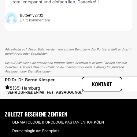
total entspannt und einfach lieb. Daaanke!!!
Butterfly2732
2 kommentare
Alle Inhalte auf dieser Seite werden von echten Benutzern des Portals erstellt und nicht
durch Ärzte oder Spezialisten.
Die auf Estheticon.de erschienen Informationen ersetzen in keinem Fall den Kontakt
zwischen Arzt und Patient. Estheticon.de übernimmt keinerlei Haftung für jedwede
Aussagen oder Dienstleistungen.
PD Dr. Dr. Bernd Klesper
ESTHETICON
ERFAHRUNGSBERICHTE
KONTAKT
ERFAHRUNGSBERICHTE ÜBER FETTABSAUGUNG
5
(35)
·
Hamburg
SEHR ZUFRIEDEN MIT FETTABSAUGUNG!
ZULETZT GESEHENE ZENTREN
DERMATOLOGIE & UROLOGIE KASTANIENHOF KÖLN
Dermatologie am Ebertplatz