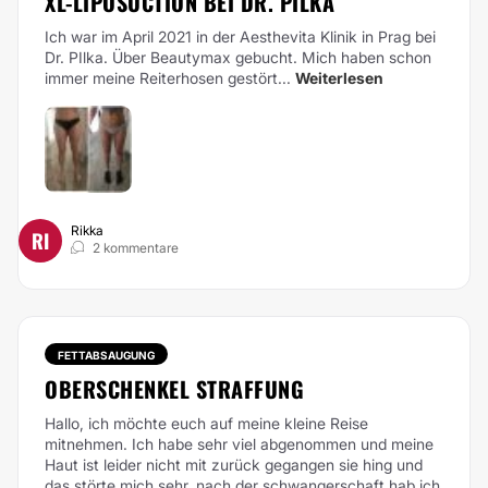
XL-LIPOSUCTION BEI DR. PILKA
Ich war im April 2021 in der Aesthevita Klinik in Prag bei
Dr. PIlka. Über Beautymax gebucht. Mich haben schon
immer meine Reiterhosen gestört...
Weiterlesen
Rikka
RI
2 kommentare
FETTABSAUGUNG
OBERSCHENKEL STRAFFUNG
Hallo, ich möchte euch auf meine kleine Reise
mitnehmen. Ich habe sehr viel abgenommen und meine
Haut ist leider nicht mit zurück gegangen sie hing und
das störte mich sehr, nach der schwangerschaft hab ich