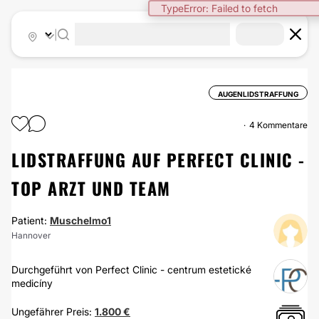
TypeError: Failed to fetch
|
AUGENLIDSTRAFFUNG
4 Kommentare
LIDSTRAFFUNG AUF PERFECT CLINIC -
TOP ARZT UND TEAM
Patient:
Muschelmo1
Hannover
Durchgeführt von Perfect Clinic - centrum estetické
medicíny
Ungefährer Preis:
1.800 €