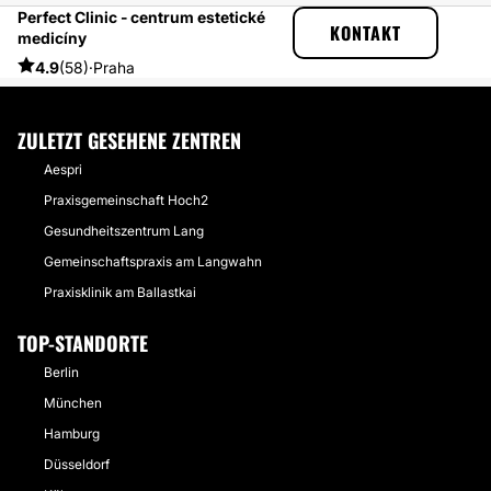
Perfect Clinic - centrum estetické
ESTHETICON
ERFAHRUNGSBERICHTE
KONTAKT
medicíny
ERFAHRUNGSBERICHTE ÜBER AUGENLIDSTRAFFUNG
LIDSTRAFFUNG AUF PERFECT CLINIC - TOP ARZT UND TEAM
4.9
(58)
·
Praha
ZULETZT GESEHENE ZENTREN
Aespri
Praxisgemeinschaft Hoch2
Gesundheitszentrum Lang
Gemeinschaftspraxis am Langwahn
Praxisklinik am Ballastkai
TOP-STANDORTE
Berlin
München
Hamburg
Düsseldorf