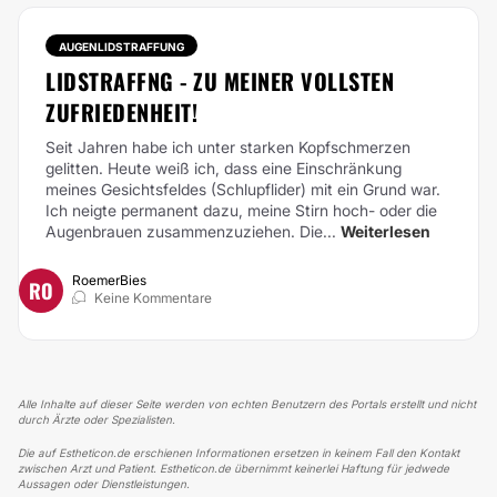
AUGENLIDSTRAFFUNG
LIDSTRAFFNG - ZU MEINER VOLLSTEN
ZUFRIEDENHEIT!
Seit Jahren habe ich unter starken Kopfschmerzen
gelitten. Heute weiß ich, dass eine Einschränkung
meines Gesichtsfeldes (Schlupflider) mit ein Grund war.
Ich neigte permanent dazu, meine Stirn hoch- oder die
Augenbrauen zusammenzuziehen. Die...
Weiterlesen
RoemerBies
RO
Keine Kommentare
Alle Inhalte auf dieser Seite werden von echten Benutzern des Portals erstellt und nicht
durch Ärzte oder Spezialisten.
Die auf Estheticon.de erschienen Informationen ersetzen in keinem Fall den Kontakt
zwischen Arzt und Patient. Estheticon.de übernimmt keinerlei Haftung für jedwede
Aussagen oder Dienstleistungen.