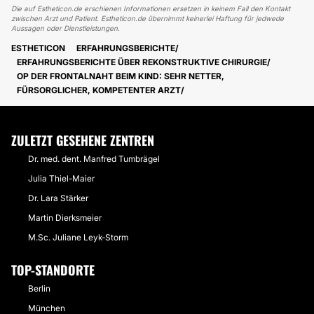
Die auf Estheticon.de erschienen Informationen ersetzen in keinem Fall den Kontakt
zwischen Arzt und Patient. Estheticon.de übernimmt keinerlei Haftung für jedwede
Aussagen oder Dienstleistungen.
ESTHETICON
ERFAHRUNGSBERICHTE
ERFAHRUNGSBERICHTE ÜBER REKONSTRUKTIVE CHIRURGIE
OP DER FRONTALNAHT BEIM KIND: SEHR NETTER,
FÜRSORGLICHER, KOMPETENTER ARZT
ZULETZT GESEHENE ZENTREN
Dr. med. dent. Manfred Tumbrägel
Julia Thiel-Maier
Dr. Lara Stärker
Martin Dierksmeier
M.Sc. Juliane Leyk-Storm
TOP-STANDORTE
Berlin
München