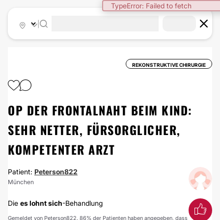
TypeError: Failed to fetch
|
REKONSTRUKTIVE CHIRURGIE
OP DER FRONTALNAHT BEIM KIND:
SEHR NETTER, FÜRSORGLICHER,
KOMPETENTER ARZT
Patient:
Peterson822
München
Die
es lohnt sich
-Behandlung
Gemeldet von Peterson822. 86% der Patienten haben angegeben, dass