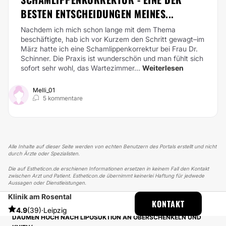
BESTEN ENTSCHEIDUNGEN MEINES...
Nachdem ich mich schon lange mit dem Thema
beschäftigte, hab ich vor Kurzem den Schritt gewagt–im
März hatte ich eine Schamlippenkorrektur bei Frau Dr.
Schinner. Die Praxis ist wunderschön und man fühlt sich
sofort sehr wohl, das Wartezimmer...
Weiterlesen
Melli_01
5 kommentare
Alle Inhalte auf dieser Seite werden von echten Benutzern des Portals erstellt und nicht
durch Ärzte oder Spezialisten.
Die auf Estheticon.de erschienen Informationen ersetzen in keinem Fall den Kontakt
zwischen Arzt und Patient. Estheticon.de übernimmt keinerlei Haftung für jedwede
Aussagen oder Dienstleistungen.
Klinik am Rosental
ESTHETICON
ERFAHRUNGSBERICHTE
KONTAKT
ERFAHRUNGSBERICHTE ÜBER FETTABSAUGUNG
4.9
(39)
·
Leipzig
DAUMEN HOCH NACH LIPOSUKTION AN OBERSCHENKELN UND