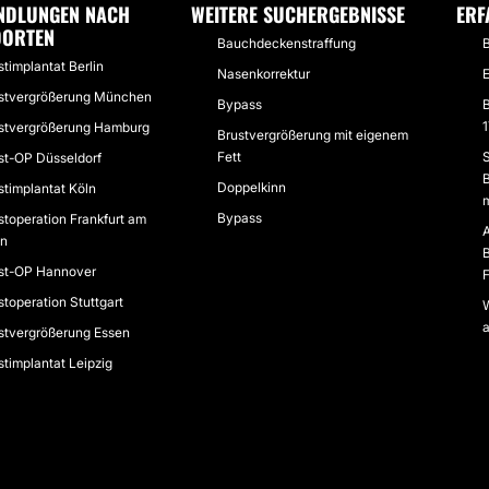
NDLUNGEN NACH
WEITERE SUCHERGEBNISSE
ERF
DORTEN
Bauchdeckenstraffung
B
stimplantat Berlin
Nasenkorrektur
E
stvergrößerung München
Bypass
B
1
stvergrößerung Hamburg
Brustvergrößerung mit eigenem
Fett
st-OP Düsseldorf
B
Doppelkinn
stimplantat Köln
m
Bypass
stoperation Frankfurt am
n
B
st-OP Hannover
F
stoperation Stuttgart
a
stvergrößerung Essen
stimplantat Leipzig