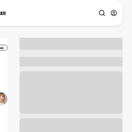
TATE
NG