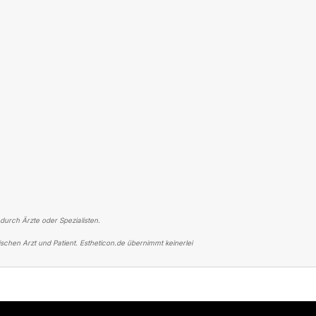
 durch Ärzte oder Spezialisten.
schen Arzt und Patient. Estheticon.de übernimmt keinerlei
ER BRUSTVERGRÖSSERUNG
SUPER ERGEBNIS UND TOP ÄRZTIN