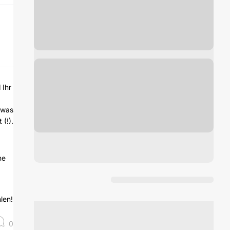
 Ihr
 was
(!).
ne
len!
0