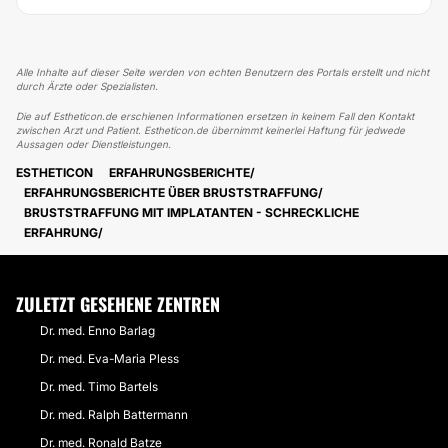
Alle Inhalte auf dieser Seite werden von echten Benutzern des Portals erstellt und nicht
durch Ärzte oder Spezialisten.
Die auf Estheticon.de erschienen Informationen ersetzen in keinem Fall den Kontakt
zwischen Arzt und Patient. Estheticon.de übernimmt keinerlei Haftung für jedwede
Aussagen oder Dienstleistungen.
ESTHETICON
ERFAHRUNGSBERICHTE
ERFAHRUNGSBERICHTE ÜBER BRUSTSTRAFFUNG
BRUSTSTRAFFUNG MIT IMPLATANTEN - SCHRECKLICHE
ERFAHRUNG
ZULETZT GESEHENE ZENTREN
Dr. med. Enno Barlag
Dr. med. Eva-Maria Pless
Dr. med. Timo Bartels
Dr. med. Ralph Battermann
Dr. med. Ronald Batze