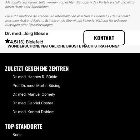
Alle Inhalte auf dieser Seite werden von echten Benutzern des Portals erstellt und nicht
durch Ärzte oder Spezialisten.
Die auf Estheticon.de erschienen Informationen ersetzen in keinem Fall den Kontakt
zwischen Arzt und Patient. Estheticon.de übernimmt keinerlei Haftung für jedwede
Aussagen oder Dienstleistungen.
Dr. med. Jörg Blesse
ESTHETICON
ERFAHRUNGSBERICHTE
KONTAKT
ERFAHRUNGSBERICHTE ÜBER BRUSTSTRAFFUNG
4.5
(16)
·
Bielefeld
WUNDERSCHÖNE NATÜRLICHE BRÜSTE NACH STRAFFUNG
ZULETZT GESEHENE ZENTREN
Dr. med. Hannes R. Bürkle
Prof. Dr. med. Martin Büsing
Dr. med. Manuel Cornely
Dr. med. Gabriel Costea
Dr. med. Konrad Dahlem
TOP-STANDORTE
Berlin