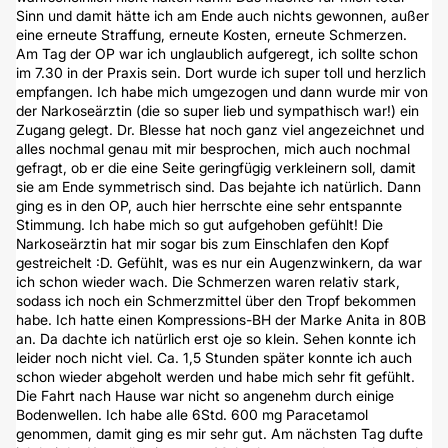
Sinn und damit hätte ich am Ende auch nichts gewonnen, außer
eine erneute Straffung, erneute Kosten, erneute Schmerzen.
Am Tag der OP war ich unglaublich aufgeregt, ich sollte schon
im 7.30 in der Praxis sein. Dort wurde ich super toll und herzlich
empfangen. Ich habe mich umgezogen und dann wurde mir von
der Narkoseärztin (die so super lieb und sympathisch war!) ein
Zugang gelegt. Dr. Blesse hat noch ganz viel angezeichnet und
alles nochmal genau mit mir besprochen, mich auch nochmal
gefragt, ob er die eine Seite geringfügig verkleinern soll, damit
sie am Ende symmetrisch sind. Das bejahte ich natürlich. Dann
ging es in den OP, auch hier herrschte eine sehr entspannte
Stimmung. Ich habe mich so gut aufgehoben gefühlt! Die
Narkoseärztin hat mir sogar bis zum Einschlafen den Kopf
gestreichelt :D. Gefühlt, was es nur ein Augenzwinkern, da war
ich schon wieder wach. Die Schmerzen waren relativ stark,
sodass ich noch ein Schmerzmittel über den Tropf bekommen
habe. Ich hatte einen Kompressions-BH der Marke Anita in 80B
an. Da dachte ich natürlich erst oje so klein. Sehen konnte ich
leider noch nicht viel. Ca. 1,5 Stunden später konnte ich auch
schon wieder abgeholt werden und habe mich sehr fit gefühlt.
Die Fahrt nach Hause war nicht so angenehm durch einige
Bodenwellen. Ich habe alle 6Std. 600 mg Paracetamol
genommen, damit ging es mir sehr gut. Am nächsten Tag dufte