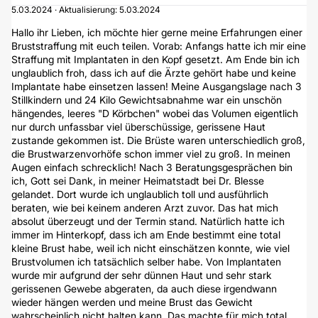
5.03.2024 · Aktualisierung: 5.03.2024
Hallo ihr Lieben, ich möchte hier gerne meine Erfahrungen einer
Bruststraffung mit euch teilen. Vorab: Anfangs hatte ich mir eine
Straffung mit Implantaten in den Kopf gesetzt. Am Ende bin ich
unglaublich froh, dass ich auf die Ärzte gehört habe und keine
Implantate habe einsetzen lassen! Meine Ausgangslage nach 3
Stillkindern und 24 Kilo Gewichtsabnahme war ein unschön
hängendes, leeres "D Körbchen" wobei das Volumen eigentlich
nur durch unfassbar viel überschüssige, gerissene Haut
zustande gekommen ist. Die Brüste waren unterschiedlich groß,
die Brustwarzenvorhöfe schon immer viel zu groß. In meinen
Augen einfach schrecklich! Nach 3 Beratungsgesprächen bin
ich, Gott sei Dank, in meiner Heimatstadt bei Dr. Blesse
gelandet. Dort wurde ich unglaublich toll und ausführlich
beraten, wie bei keinem anderen Arzt zuvor. Das hat mich
absolut überzeugt und der Termin stand. Natürlich hatte ich
immer im Hinterkopf, dass ich am Ende bestimmt eine total
kleine Brust habe, weil ich nicht einschätzen konnte, wie viel
Brustvolumen ich tatsächlich selber habe. Von Implantaten
wurde mir aufgrund der sehr dünnen Haut und sehr stark
gerissenen Gewebe abgeraten, da auch diese irgendwann
wieder hängen werden und meine Brust das Gewicht
wahrscheinlich nicht halten kann. Das machte für mich total