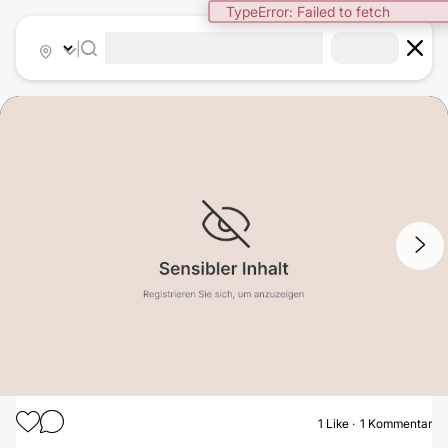
TypeError: Failed to fetch
|
1
/
3
1
Like
1 Kommentar
BRUSTSTRAFFUNG