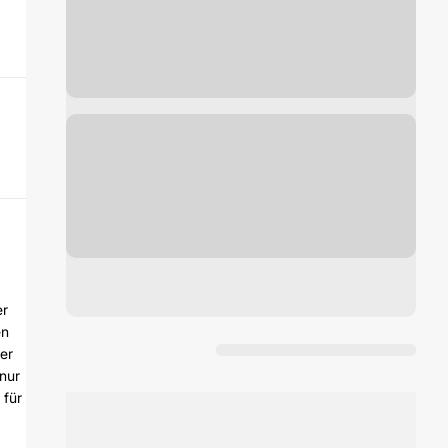
er
en
ger
nur
 für