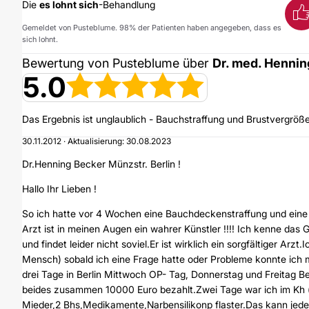
Die
es lohnt sich
-Behandlung
Gemeldet von Pusteblume. 98% der Patienten haben angegeben, dass es
sich lohnt.
Bewertung von Pusteblume über
Dr. med. Hennin
5.0
Das Ergebnis ist unglaublich - Bauchstraffung und Brustvergröß
30.11.2012 · Aktualisierung: 30.08.2023
Dr.Henning Becker Münzstr. Berlin !
Hallo Ihr Lieben !
So ich hatte vor 4 Wochen eine Bauchdeckenstraffung und eine B
Arzt ist in meinen Augen ein wahrer Künstler !!!! Ich kenne das
und findet leider nicht soviel.Er ist wirklich ein sorgfältiger Ar
Mensch) sobald ich eine Frage hatte oder Probleme konnte ich 
drei Tage in Berlin Mittwoch OP- Tag, Donnerstag und Freitag B
beides zusammen 10000 Euro bezahlt.Zwei Tage war ich im Kh 
Mieder,2 Bhs,Medikamente,Narbensilikonp flaster.Das kann jede