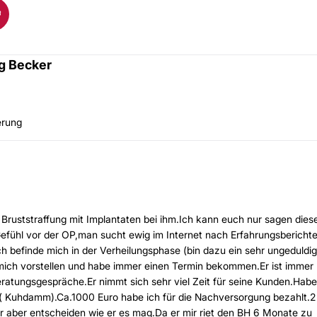
g Becker
erung
ruststraffung mit Implantaten bei ihm.Ich kann euch nur sagen dies
 Gefühl vor der OP,man sucht ewig im Internet nach Erfahrungsbericht
zt.Ich befinde mich in der Verheilungsphase (bin dazu ein sehr ungeduldi
mich vorstellen und habe immer einen Termin bekommen.Er ist immer 
eratungsgespräche.Er nimmt sich sehr viel Zeit für seine Kunden.Habe
( Kuhdamm).Ca.1000 Euro habe ich für die Nachversorgung bezahlt.2
r aber entscheiden wie er es mag.Da er mir riet den BH 6 Monate zu