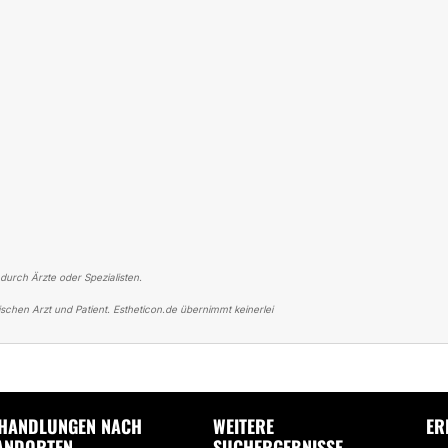
 durch Ärzte oder Spezialisten.
schen Arzt und Patient. Estheticon.de übernimmt keinerlei
ER BAUCHDECKENSTRAFFUNG
DAS ERGEBNIS IST UNGLAUBLICH - BA
HANDLUNGEN NACH
WEITERE
ER
ANDORTEN
SUCHERGEBNISSE