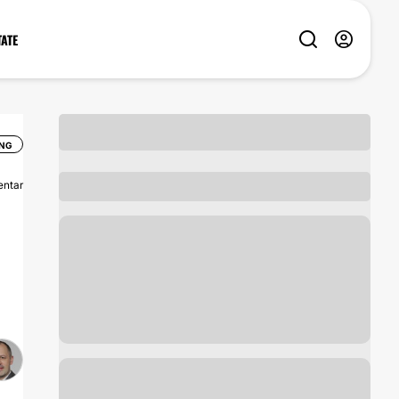
TATE
NG
ntar