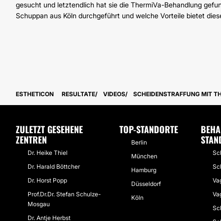
gesucht und letztendlich hat sie die ThermiVa-Behandlung gefun
Schuppan aus Köln durchgeführt und welche Vorteile bietet dies
ESTHETICON
RESULTATE
VIDEOS
SCHEIDENSTRAFFUNG MIT TH
ZULETZT GESEHENE
TOP-STANDORTE
BEHA
ZENTREN
STAN
Berlin
Dr. Heike Thiel
Sch
München
Dr. Harald Böttcher
Sc
Hamburg
Dr. Horst Popp
Va
Düsseldorf
Prof.Dr.Dr. Stefan Schulze-
Vag
Köln
Mosgau
Sc
Dr. Antje Herbst