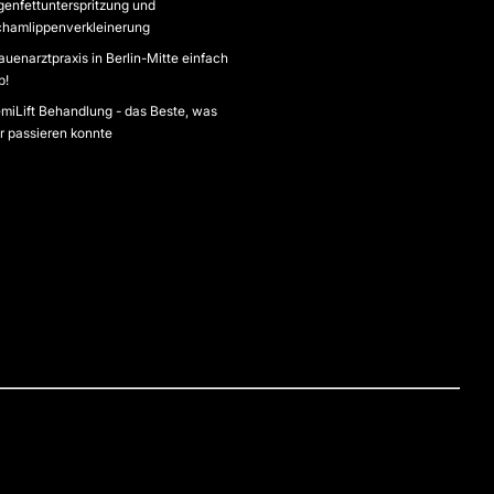
genfettunterspritzung und
hamlippenverkleinerung
auenarztpraxis in Berlin-Mitte einfach
p!
miLift Behandlung - das Beste, was
r passieren konnte