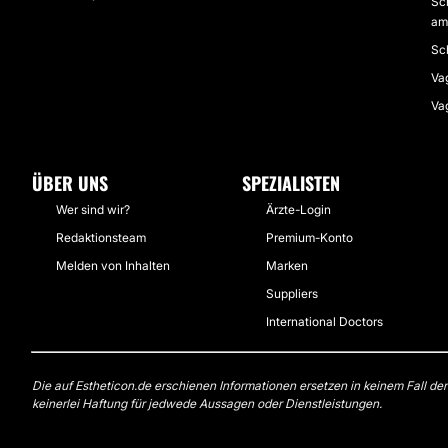
Sc
am
Sc
Vag
Vag
ÜBER UNS
SPEZIALISTEN
Wer sind wir?
Ärzte-Login
Redaktionsteam
Premium-Konto
Melden von Inhalten
Marken
Suppliers
International Doctors
Die auf Estheticon.de erschienen Informationen ersetzen in keinem Fall de
keinerlei Haftung für jedwede Aussagen oder Dienstleistungen.