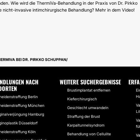
den. Wie wird die ThermiVa-Behandlung in der Praxis von Dr. Pirkko
e nicht-invasive intimchirurgische Behandlung? Mehr in dem Video!
ERMIVA BEI DR. PIRKKO SCHUPPAN
NDLUNGEN NACH
WEITERE SUCHERGEBNISSE
ERF
DORTEN
Brustimplantat entfernen
Ei
Ha
eidenstraffung Berlin
Kieferchirurgisch
Va
heidenstraffung München
Geschlecht umwandeln
Li
ginalverjüngung Hamburg
Straffung der Brust
Va
inoplastik Düsseldorf
Karpaltunnelsyndrom
fü
heidenstraffung Köln
Behandlung von Cellulite
Va