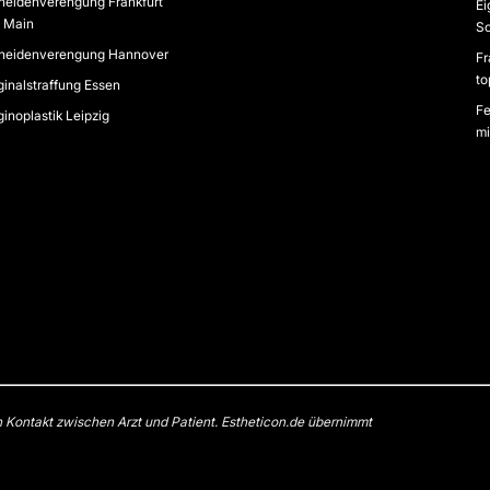
heidenverengung Frankfurt
Ei
 Main
Sc
heidenverengung Hannover
Fr
to
inalstraffung Essen
Fe
inoplastik Leipzig
mi
n Kontakt zwischen Arzt und Patient. Estheticon.de übernimmt