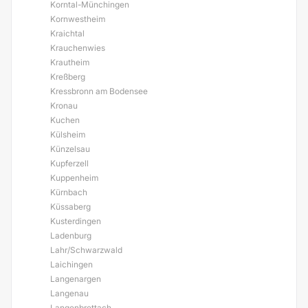
Korntal-Münchingen
Kornwestheim
Kraichtal
Krauchenwies
Krautheim
Kreßberg
Kressbronn am Bodensee
Kronau
Kuchen
Külsheim
Künzelsau
Kupferzell
Kuppenheim
Kürnbach
Küssaberg
Kusterdingen
Ladenburg
Lahr/Schwarzwald
Laichingen
Langenargen
Langenau
Langenbrettach