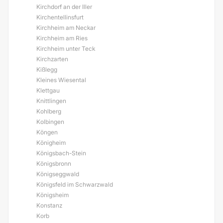
Kirchdorf an der Iller
Kirchentellinsfurt
Kirchheim am Neckar
Kirchheim am Ries
Kirchheim unter Teck
Kirchzarten
Kißlegg
Kleines Wiesental
Klettgau
Knittlingen
Kohlberg
Kolbingen
Köngen
Königheim
Königsbach-Stein
Königsbronn
Königseggwald
Königsfeld im Schwarzwald
Königsheim
Konstanz
Korb