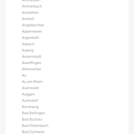
Ammerbuch
Amstetten
Amtzell
Angelbachtal
Appenweier
Argenbühl
Aspach
Asperg
Assamstadt
Asselfingen
Attenweiler
Au
Au am Rhein
Auenwald
Auggen
Aulendorf
Backnang
Bad Bellingen
Bad Buchau
Bad Ditzenbach
Bad Dürrheim