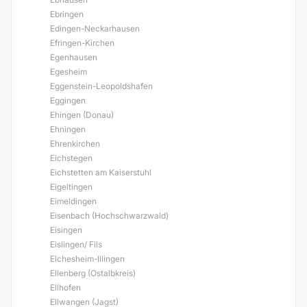
Ebringen
Edingen-Neckarhausen
Efringen-Kirchen
Egenhausen
Egesheim
Eggenstein-Leopoldshafen
Eggingen
Ehingen (Donau)
Ehningen
Ehrenkirchen
Eichstegen
Eichstetten am Kaiserstuhl
Eigeltingen
Eimeldingen
Eisenbach (Hochschwarzwald)
Eisingen
Eislingen/ Fils
Elchesheim-Illingen
Ellenberg (Ostalbkreis)
Ellhofen
Ellwangen (Jagst)