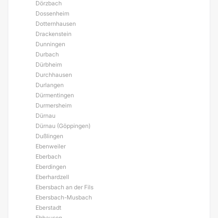
Dörzbach
Dossenheim
Dotternhausen
Drackenstein
Dunningen
Durbach
Dürbheim
Durchhausen
Durlangen
Dürmentingen
Durmersheim
Dürnau
Dürnau (Göppingen)
Dußlingen
Ebenweiler
Eberbach
Eberdingen
Eberhardzell
Ebersbach an der Fils
Ebersbach-Musbach
Eberstadt
Ebhausen