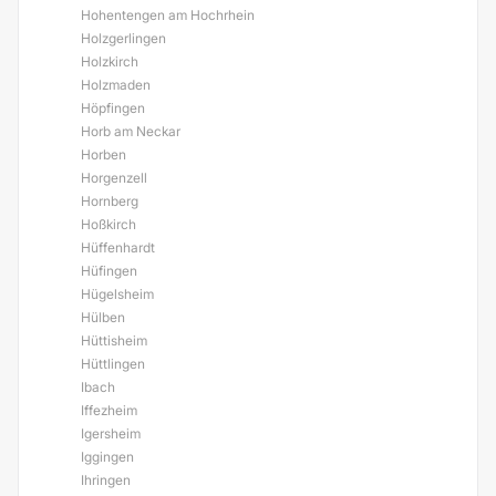
Hohentengen am Hochrhein
Holzgerlingen
Holzkirch
Holzmaden
Höpfingen
Horb am Neckar
Horben
Horgenzell
Hornberg
Hoßkirch
Hüffenhardt
Hüfingen
Hügelsheim
Hülben
Hüttisheim
Hüttlingen
Ibach
Iffezheim
Igersheim
Iggingen
Ihringen