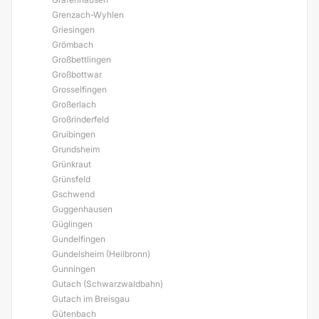
Grenzach-Wyhlen
Griesingen
Grömbach
Großbettlingen
Großbottwar
Grosselfingen
Großerlach
Großrinderfeld
Gruibingen
Grundsheim
Grünkraut
Grünsfeld
Gschwend
Guggenhausen
Güglingen
Gundelfingen
Gundelsheim (Heilbronn)
Gunningen
Gutach (Schwarzwaldbahn)
Gutach im Breisgau
Gütenbach