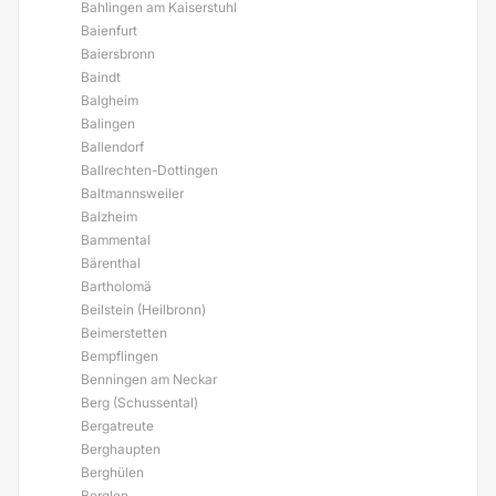
Bahlingen am Kaiserstuhl
Baienfurt
Baiersbronn
Baindt
Balgheim
Balingen
Ballendorf
Ballrechten-Dottingen
Baltmannsweiler
Balzheim
Bammental
Bärenthal
Bartholomä
Beilstein (Heilbronn)
Beimerstetten
Bempflingen
Benningen am Neckar
Berg (Schussental)
Bergatreute
Berghaupten
Berghülen
Berglen