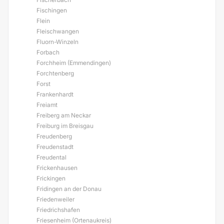
Fischingen
Flein
Fleischwangen
Fluorn-Winzeln
Forbach
Forchheim (Emmendingen)
Forchtenberg
Forst
Frankenhardt
Freiamt
Freiberg am Neckar
Freiburg im Breisgau
Freudenberg
Freudenstadt
Freudental
Frickenhausen
Frickingen
Fridingen an der Donau
Friedenweiler
Friedrichshafen
Friesenheim (Ortenaukreis)