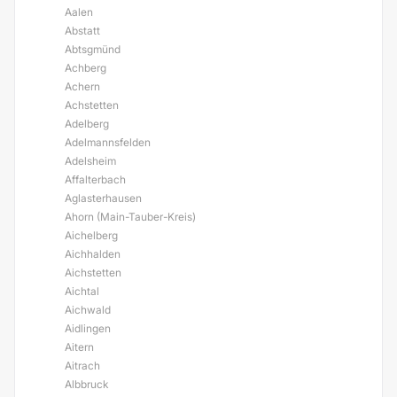
Aalen
Abstatt
Abtsgmünd
Achberg
Achern
Achstetten
Adelberg
Adelmannsfelden
Adelsheim
Affalterbach
Aglasterhausen
Ahorn (Main-Tauber-Kreis)
Aichelberg
Aichhalden
Aichstetten
Aichtal
Aichwald
Aidlingen
Aitern
Aitrach
Albbruck