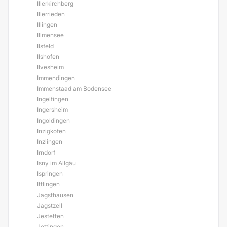
Illerkirchberg
Illerrieden
Illingen
Illmensee
Ilsfeld
Ilshofen
Ilvesheim
Immendingen
Immenstaad am Bodensee
Ingelfingen
Ingersheim
Ingoldingen
Inzigkofen
Inzlingen
Irndorf
Isny im Allgäu
Ispringen
Ittlingen
Jagsthausen
Jagstzell
Jestetten
Jettingen