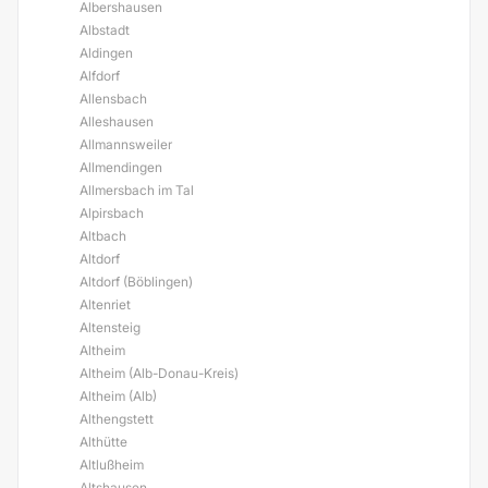
Albershausen
Albstadt
Aldingen
Alfdorf
Allensbach
Alleshausen
Allmannsweiler
Allmendingen
Allmersbach im Tal
Alpirsbach
Altbach
Altdorf
Altdorf (Böblingen)
Altenriet
Altensteig
Altheim
Altheim (Alb-Donau-Kreis)
Altheim (Alb)
Althengstett
Althütte
Altlußheim
Altshausen