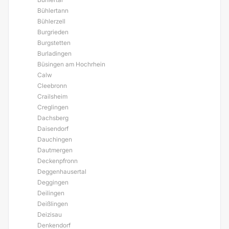
Bühlertann
Bühlerzell
Burgrieden
Burgstetten
Burladingen
Büsingen am Hochrhein
Calw
Cleebronn
Crailsheim
Creglingen
Dachsberg
Daisendorf
Dauchingen
Dautmergen
Deckenpfronn
Deggenhausertal
Deggingen
Deilingen
Deißlingen
Deizisau
Denkendorf