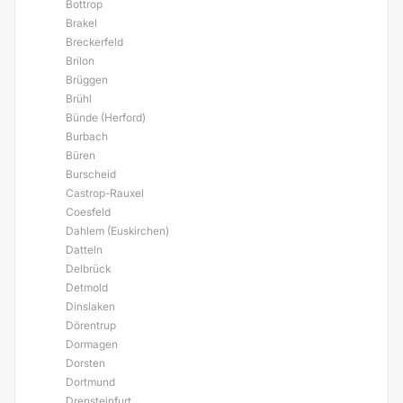
Bottrop
Brakel
Breckerfeld
Brilon
Brüggen
Brühl
Bünde (Herford)
Burbach
Büren
Burscheid
Castrop-Rauxel
Coesfeld
Dahlem (Euskirchen)
Datteln
Delbrück
Detmold
Dinslaken
Dörentrup
Dormagen
Dorsten
Dortmund
Drensteinfurt