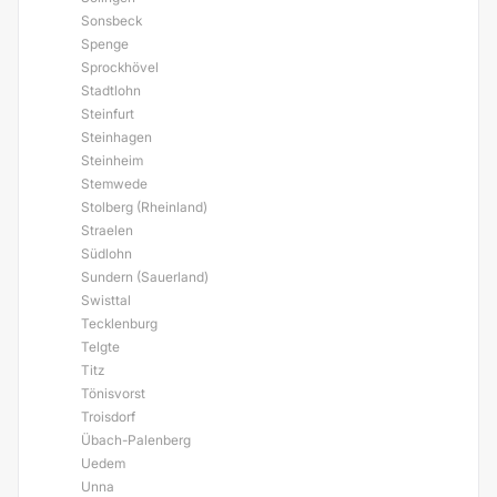
Sonsbeck
Spenge
Sprockhövel
Stadtlohn
Steinfurt
Steinhagen
Steinheim
Stemwede
Stolberg (Rheinland)
Straelen
Südlohn
Sundern (Sauerland)
Swisttal
Tecklenburg
Telgte
Titz
Tönisvorst
Troisdorf
Übach-Palenberg
Uedem
Unna