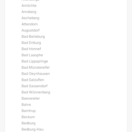
Anröchte
Arnsberg
Ascheberg
Attendorn
Augustdorf
Bad Berleburg
Bad Driburg
Bad Honnef
Bad Laasphe
Bad Lippspringe
Bad Münstereifel
Bad Oeynhausen
Bad Salzuflen
Bad Sassendorf
Bad Wünnenberg
Baesweiler
Balve
Barntrup
Beckum
Bedburg
Bedburg-Hau