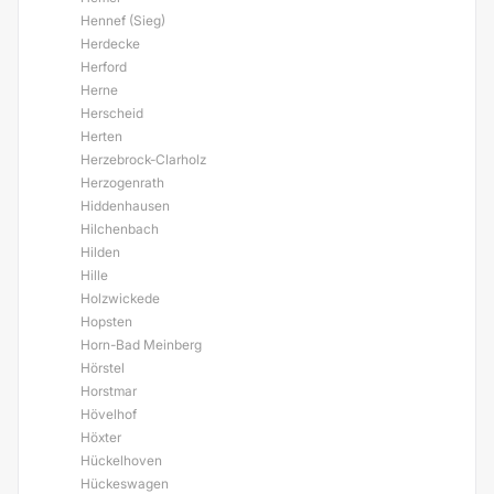
Hennef (Sieg)
Herdecke
Herford
Herne
Herscheid
Herten
Herzebrock-Clarholz
Herzogenrath
Hiddenhausen
Hilchenbach
Hilden
Hille
Holzwickede
Hopsten
Horn-Bad Meinberg
Hörstel
Horstmar
Hövelhof
Höxter
Hückelhoven
Hückeswagen