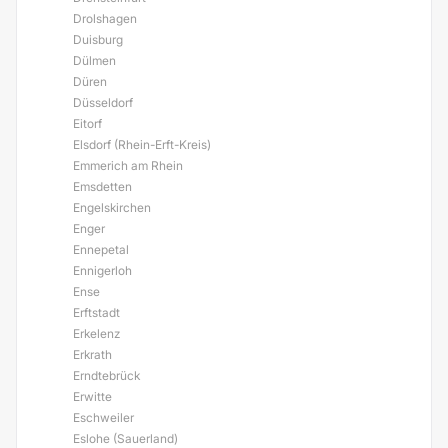
Drolshagen
Duisburg
Dülmen
Düren
Düsseldorf
Eitorf
Elsdorf (Rhein-Erft-Kreis)
Emmerich am Rhein
Emsdetten
Engelskirchen
Enger
Ennepetal
Ennigerloh
Ense
Erftstadt
Erkelenz
Erkrath
Erndtebrück
Erwitte
Eschweiler
Eslohe (Sauerland)