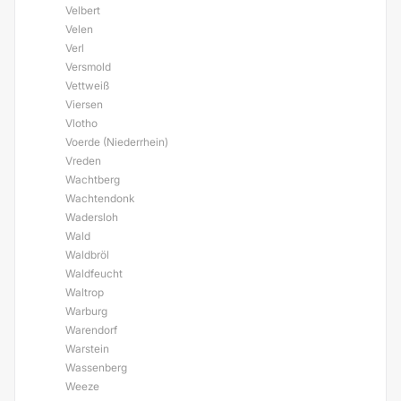
Velbert
Velen
Verl
Versmold
Vettweiß
Viersen
Vlotho
Voerde (Niederrhein)
Vreden
Wachtberg
Wachtendonk
Wadersloh
Wald
Waldbröl
Waldfeucht
Waltrop
Warburg
Warendorf
Warstein
Wassenberg
Weeze