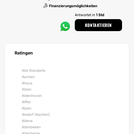
Finanzierungsmöglichkeiten
Antwortet in
1 Std
KONTAKTIEREN
Ratingen
Alle Standorte
Aachen
Ahaus
Ahlen
Aldenhoven
Alfter
Alpen
Alsdorf (Aachen)
Altena
Altenbeken
Altenberge