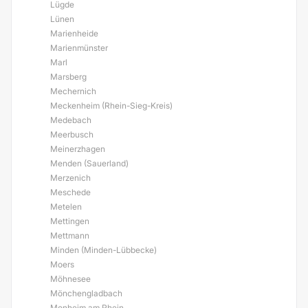
Lügde
Lünen
Marienheide
Marienmünster
Marl
Marsberg
Mechernich
Meckenheim (Rhein-Sieg-Kreis)
Medebach
Meerbusch
Meinerzhagen
Menden (Sauerland)
Merzenich
Meschede
Metelen
Mettingen
Mettmann
Minden (Minden-Lübbecke)
Moers
Möhnesee
Mönchengladbach
Monheim am Rhein