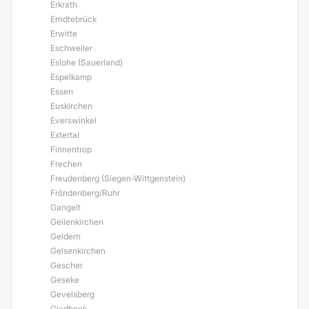
Erkrath
Erndtebrück
Erwitte
Eschweiler
Eslohe (Sauerland)
Espelkamp
Essen
Euskirchen
Everswinkel
Extertal
Finnentrop
Frechen
Freudenberg (Siegen-Wittgenstein)
Fröndenberg/Ruhr
Gangelt
Geilenkirchen
Geldern
Gelsenkirchen
Gescher
Geseke
Gevelsberg
Gladbeck