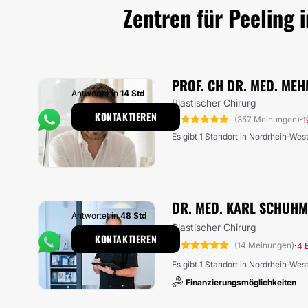
Zentren für Peeling 
PROF. CH DR. MED. MEH
Antwortet in
14 Std
Plastischer Chirurg
KONTAKTIEREN
5
·
(357 Meinungen)
1
Es gibt 1 Standort in Nordrhein-Wes
DR. MED. KARL SCHUH
Antwortet in
48 Std
Plastischer Chirurg
KONTAKTIEREN
5
·
(14 Meinungen)
4 
Es gibt 1 Standort in Nordrhein-Wes
Finanzierungsmöglichkeiten