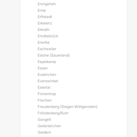
Ennigerloh
Ense
Erftstadt
Erkelenz
Erkrath
Erndtebrück
Erwitte
Eschweiler
Eslohe (Sauerland)
Espelkamp
Essen
Euskirchen
Everswinkel
Extertal
Finnentrop
Frechen
Freudenberg (Siegen-Wittgenstein)
Fröndenberg/Ruhr
Gangelt
Geilenkirchen
Geldern