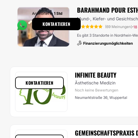
BARAHMAND POUR ESTH
Antwortet in
1 Std
Mund-, Kiefer- und Gesichtsch
KONTAKTIEREN
5
·
(69 Meinungen)
18
Es gibt 3 Standorte in Nordrhein-We
Finanzierungsmöglichkeiten
INFINITE BEAUTY
KONTAKTIEREN
Ästhetische Medizin
Noch keine Bewertungen
Neumarktstraße 36, Wuppertal
GEMEINSCHAFTSPRAXIS D