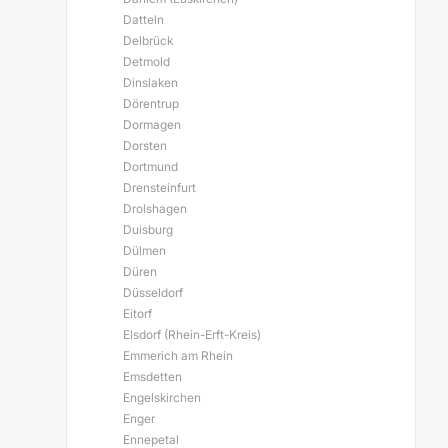
Datteln
Delbrück
Detmold
Dinslaken
Dörentrup
Dormagen
Dorsten
Dortmund
Drensteinfurt
Drolshagen
Duisburg
Dülmen
Düren
Düsseldorf
Eitorf
Elsdorf (Rhein-Erft-Kreis)
Emmerich am Rhein
Emsdetten
Engelskirchen
Enger
Ennepetal