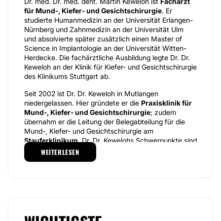
Dr. med. Dr. med. dent. Martin Keweloh ist
Facharzt
für Mund-, Kiefer- und Gesichtschirurgie
. Er
studierte Humanmedizin an der Universität Erlangen-
Nürnberg und Zahnmedizin an der Universität Ulm
und absolvierte später zusätzlich einen Master of
Science in Implantologie an der Universität Witten-
Herdecke. Die fachärztliche Ausbildung legte Dr. Dr.
Keweloh an der Klinik für Kiefer- und Gesichtschirurgie
des Klinikums Stuttgart ab.
Seit 2002 ist Dr. Dr. Keweloh in Mutlangen
niedergelassen. Hier gründete er die
Praxisklinik für
Mund-, Kiefer- und Gesichtschirurgie
; zudem
übernahm er die Leitung der Belegabteilung für die
Mund-, Kiefer- und Gesichtschirurgie am
Stauferklinikum
. Dr. Dr. Kewelohs Schwerpunkte sind
die Implantologie und Parodontologie, für die er eigens
WEITERLESEN
zertifiziert ist. Er hält regelmäßig Fachvorträge im In-
und Ausland.
In der Praxisklinik von Dr. Dr. Keweloh können
verschiedene medizinische Leistungen erfolgen,
beispielsweise Parodontosebehandlungen,
Tumorentfernungen, der Einsatz von