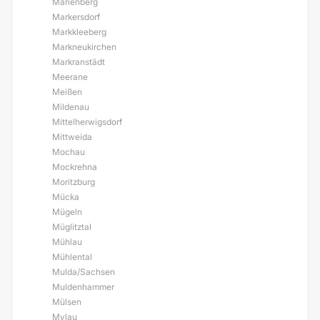
Marienberg
Markersdorf
Markkleeberg
Markneukirchen
Markranstädt
Meerane
Meißen
Mildenau
Mittelherwigsdorf
Mittweida
Mochau
Mockrehna
Moritzburg
Mücka
Mügeln
Müglitztal
Mühlau
Mühlental
Mulda/Sachsen
Muldenhammer
Mülsen
Mylau