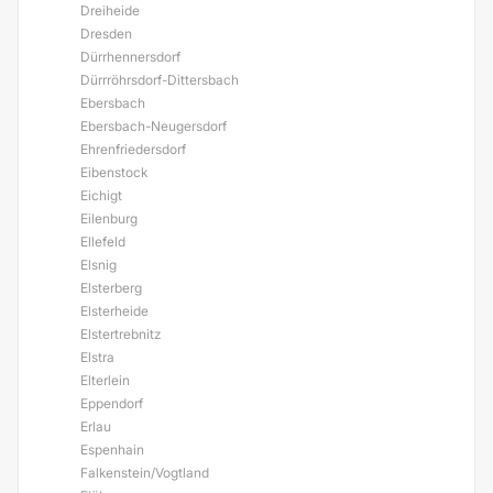
Dreiheide
Dresden
Dürrhennersdorf
Dürrröhrsdorf-Dittersbach
Ebersbach
Ebersbach-Neugersdorf
Ehrenfriedersdorf
Eibenstock
Eichigt
Eilenburg
Ellefeld
Elsnig
Elsterberg
Elsterheide
Elstertrebnitz
Elstra
Elterlein
Eppendorf
Erlau
Espenhain
Falkenstein/Vogtland