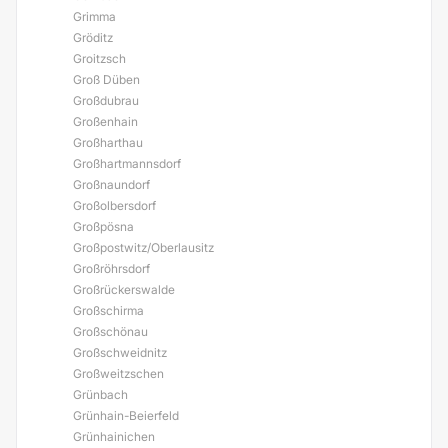
Grimma
Gröditz
Groitzsch
Groß Düben
Großdubrau
Großenhain
Großharthau
Großhartmannsdorf
Großnaundorf
Großolbersdorf
Großpösna
Großpostwitz/Oberlausitz
Großröhrsdorf
Großrückerswalde
Großschirma
Großschönau
Großschweidnitz
Großweitzschen
Grünbach
Grünhain-Beierfeld
Grünhainichen