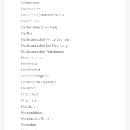
Hähnichen
Hainewalde
Hainichen (Mittelsachsen)
Halsbrücke
Hartenstein (Zwickau)
Hartha
Hartmannsdorf (Mittelsachsen)
Hartmannsdorf bei Kirchberg
Hartmannsdorf-Reichenau
Haselbachtal
Heidenau
Heidersdorf
Heinsdorfergrund
Hermsdorf/Erzgebirge
Herrnhut
Hirschfeld
Hirschstein
Hochkirch
Hohendubrau
Hohenstein-Ernstthal
Hohndorf