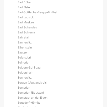
Bad Düben
Bad Elster
Bad Gottleuba-Berggießhübel
Bad Lausick
Bad Muskau
Bad Schandau
Bad Schlema
Bahretal
Bannewitz
Bärenstein
Bautzen
Beiersdorf
Beilrode
Belgern-Schildau
Belgershain
Bennewitz
Bergen (Vogtlandkreis)
Bernsdorf
Bernsdorf (Bautzen)
Bernstadt an der Eigen
Bertsdorf-Hörnitz