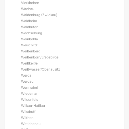
Vierkirchen
Wachau
Waldenburg (Zwickau)
Waldheim
Waldhufen
Wechselburg
Weinböhla
Weischlitz
Weißenberg
Weißenborn/Erzgebirge
Weißkeißel
Weißwasser/Oberlausitz
Werda
Werdau
Wermsdorf
Wiedemar
Wildenfels
Wilkau-Haßlau
Wilsdruff
Wilthen
Wittichenau