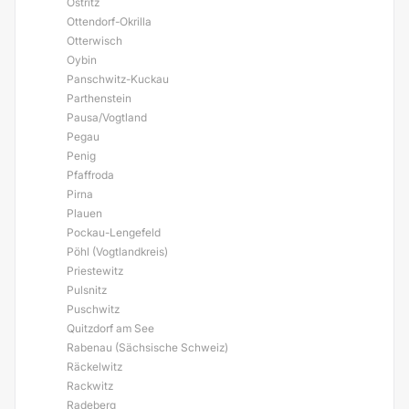
Ostritz
Ottendorf-Okrilla
Otterwisch
Oybin
Panschwitz-Kuckau
Parthenstein
Pausa/Vogtland
Pegau
Penig
Pfaffroda
Pirna
Plauen
Pockau-Lengefeld
Pöhl (Vogtlandkreis)
Priestewitz
Pulsnitz
Puschwitz
Quitzdorf am See
Rabenau (Sächsische Schweiz)
Räckelwitz
Rackwitz
Radeberg