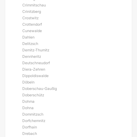
Crimmitschau
Crinitzberg
Crostwitz
Crottendorf
Cunewalde
Dahlen
Delitzsch
Demitz-Thumitz
Dennheritz
Deutschneudorf
Diera-Zehren
Dippoldiswalde
Döbeln
Doberschau-Gaußig
Doberschütz
Dohma
Dohna
Dommitzsch
Dorfchemnitz
Dorfhain
Drebach