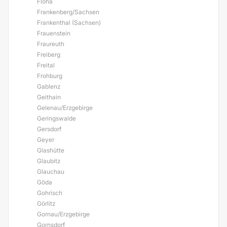
Flöha
Frankenberg/Sachsen
Frankenthal (Sachsen)
Frauenstein
Fraureuth
Freiberg
Freital
Frohburg
Gablenz
Geithain
Gelenau/Erzgebirge
Geringswalde
Gersdorf
Geyer
Glashütte
Glaubitz
Glauchau
Göda
Gohrisch
Görlitz
Gornau/Erzgebirge
Gornsdorf