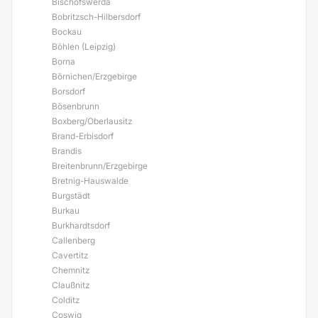
Bischofswerda
Bobritzsch-Hilbersdorf
Bockau
Böhlen (Leipzig)
Borna
Börnichen/Erzgebirge
Borsdorf
Bösenbrunn
Boxberg/Oberlausitz
Brand-Erbisdorf
Brandis
Breitenbrunn/Erzgebirge
Bretnig-Hauswalde
Burgstädt
Burkau
Burkhardtsdorf
Callenberg
Cavertitz
Chemnitz
Claußnitz
Colditz
Coswig