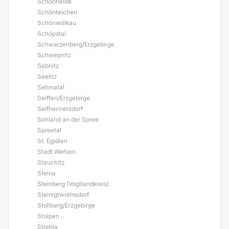
Schönheide
Schönteichen
Schönwölkau
Schöpstal
Schwarzenberg/Erzgebirge
Schwepnitz
Sebnitz
Seelitz
Sehmatal
Seiffen/Erzgebirge
Seifhennersdorf
Sohland an der Spree
Spreetal
St. Egidien
Stadt Wehlen
Stauchitz
Steina
Steinberg (Vogtlandkreis)
Steinigtwolmsdorf
Stollberg/Erzgebirge
Stolpen
Strehla