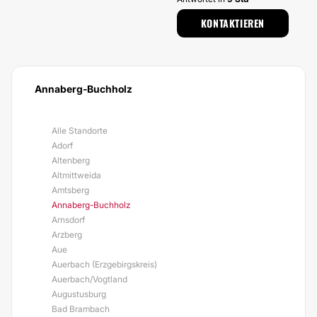
KONTAKTIEREN
Annaberg-Buchholz
Alle Standorte
Adorf
Altenberg
Altmittweida
Amtsberg
Annaberg-Buchholz
Arnsdorf
Arzberg
Aue
Auerbach (Erzgebirgskreis)
Auerbach/Vogtland
Augustusburg
Bad Brambach