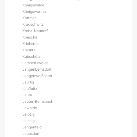
Königswalde
Königswartha
Kottmar
Krauschwitz
Kreba-Neudorf
Kreischa
Kriebstein
Krostitz
Kubschütz
Lampertswalde
Langenbernsdorf
Langenweißbach
Laußig
Laußnitz
Lauta
Lauter-Bernsbach
Lawalde
Leipzig
Leisnig
Lengenfeld
Leubsdorf