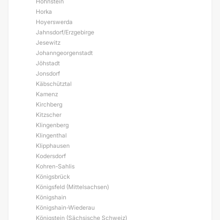
Hohnstein
Horka
Hoyerswerda
Jahnsdorf/Erzgebirge
Jesewitz
Johanngeorgenstadt
Jöhstadt
Jonsdorf
Käbschütztal
Kamenz
Kirchberg
Kitzscher
Klingenberg
Klingenthal
Klipphausen
Kodersdorf
Kohren-Sahlis
Königsbrück
Königsfeld (Mittelsachsen)
Königshain
Königshain-Wiederau
Königstein (Sächsische Schweiz)