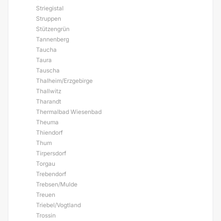
Striegistal
Struppen
Stützengrün
Tannenberg
Taucha
Taura
Tauscha
Thalheim/Erzgebirge
Thallwitz
Tharandt
Thermalbad Wiesenbad
Theuma
Thiendorf
Thum
Tirpersdorf
Torgau
Trebendorf
Trebsen/Mulde
Treuen
Triebel/Vogtland
Trossin