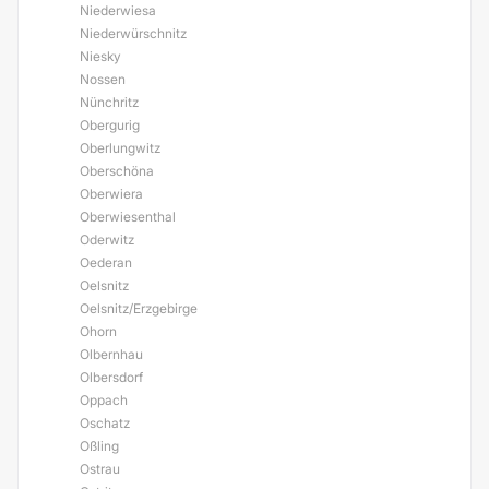
Niederwiesa
Niederwürschnitz
Niesky
Nossen
Nünchritz
Obergurig
Oberlungwitz
Oberschöna
Oberwiera
Oberwiesenthal
Oderwitz
Oederan
Oelsnitz
Oelsnitz/Erzgebirge
Ohorn
Olbernhau
Olbersdorf
Oppach
Oschatz
Oßling
Ostrau