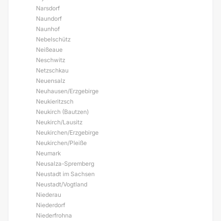
Narsdorf
Naundorf
Naunhof
Nebelschütz
Neißeaue
Neschwitz
Netzschkau
Neuensalz
Neuhausen/Erzgebirge
Neukieritzsch
Neukirch (Bautzen)
Neukirch/Lausitz
Neukirchen/Erzgebirge
Neukirchen/Pleiße
Neumark
Neusalza-Spremberg
Neustadt im Sachsen
Neustadt/Vogtland
Niederau
Niederdorf
Niederfrohna