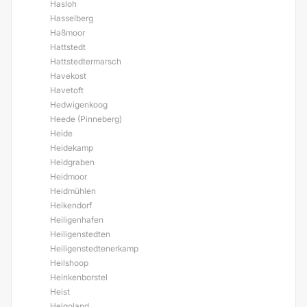
Hasloh
Hasselberg
Haßmoor
Hattstedt
Hattstedtermarsch
Havekost
Havetoft
Hedwigenkoog
Heede (Pinneberg)
Heide
Heidekamp
Heidgraben
Heidmoor
Heidmühlen
Heikendorf
Heiligenhafen
Heiligenstedten
Heiligenstedtenerkamp
Heilshoop
Heinkenborstel
Heist
Helgoland