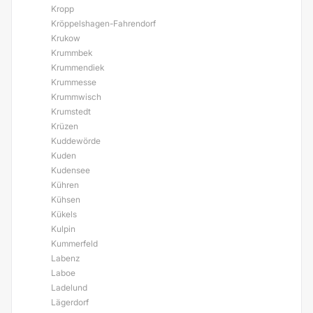
Kropp
Kröppelshagen-Fahrendorf
Krukow
Krummbek
Krummendiek
Krummesse
Krummwisch
Krumstedt
Krüzen
Kuddewörde
Kuden
Kudensee
Kühren
Kühsen
Kükels
Kulpin
Kummerfeld
Labenz
Laboe
Ladelund
Lägerdorf