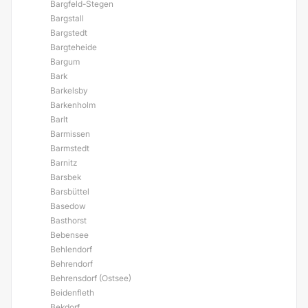
Bargfeld-Stegen
Bargstall
Bargstedt
Bargteheide
Bargum
Bark
Barkelsby
Barkenholm
Barlt
Barmissen
Barmstedt
Barnitz
Barsbek
Barsbüttel
Basedow
Basthorst
Bebensee
Behlendorf
Behrendorf
Behrensdorf (Ostsee)
Beidenfleth
Bekdorf