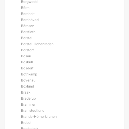
Borgwedel
Börm
Bornholt
Bornhöved
Börnsen
Borsfleth
Borstel
Borstel-Hohenraden
Borstorf
Bosau
Bosbüll
Bösdorf
Bothkamp
Bovenau
Böxlund
Braak
Braderup
Brammer
Bramstedtlund
Brande-Hörnerkirchen
Brebel
Bredenbek