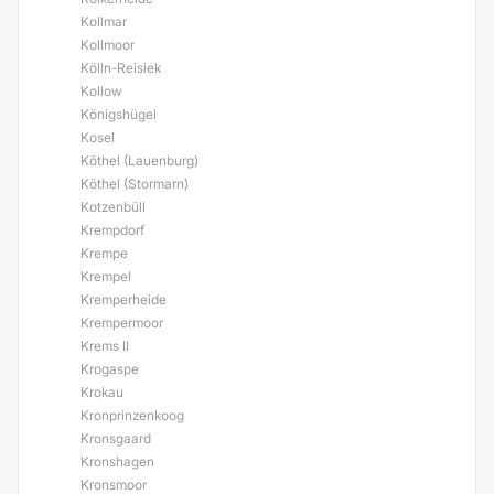
Kollmar
Kollmoor
Kölln-Reisiek
Kollow
Königshügel
Kosel
Köthel (Lauenburg)
Köthel (Stormarn)
Kotzenbüll
Krempdorf
Krempe
Krempel
Kremperheide
Krempermoor
Krems II
Krogaspe
Krokau
Kronprinzenkoog
Kronsgaard
Kronshagen
Kronsmoor