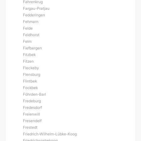
Fahrenkrug
Fargau-Pratjau
Fedderingen
Fehmarn
Felde
Feldhorst
Felm
Fiefbergen
Fitzbek
Fitzen
Fleckeby
Flensburg
Flintbek
Fockbek
Föhrden-Barl
Fredeburg
Fredesdorf
Freienwill
Fresendelf
Frestedt
Friedrich-Wilhelm-Lübke-Koog
Friedrichsgabekoog