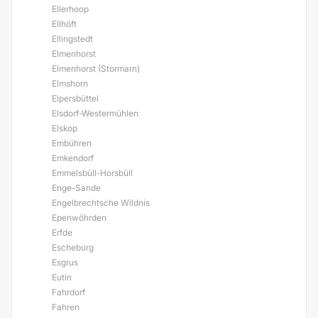
Ellerhoop
Ellhöft
Ellingstedt
Elmenhorst
Elmenhorst (Stormarn)
Elmshorn
Elpersbüttel
Elsdorf-Westermühlen
Elskop
Embühren
Emkendorf
Emmelsbüll-Horsbüll
Enge-Sande
Engelbrechtsche Wildnis
Epenwöhrden
Erfde
Escheburg
Esgrus
Eutin
Fahrdorf
Fahren