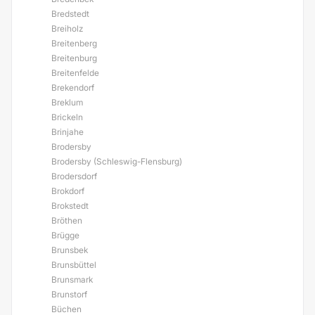
Bredstedt
Breiholz
Breitenberg
Breitenburg
Breitenfelde
Brekendorf
Breklum
Brickeln
Brinjahe
Brodersby
Brodersby (Schleswig-Flensburg)
Brodersdorf
Brokdorf
Brokstedt
Bröthen
Brügge
Brunsbek
Brunsbüttel
Brunsmark
Brunstorf
Büchen