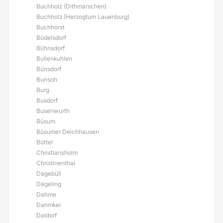
Buchholz (Dithmarschen)
Buchholz (Herzogtum Lauenburg)
Buchhorst
Büdelsdorf
Bühnsdorf
Bullenkuhlen
Bünsdorf
Bunsoh
Burg
Busdorf
Busenwurth
Büsum
Büsumer Deichhausen
Büttel
Christiansholm
Christinenthal
Dagebüll
Dägeling
Dahme
Dahmker
Daldorf