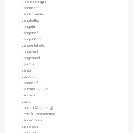
Lammershagen
Landrecht
Landscheide
Langballig
Langeln
Langeneß
Langenhorn
Langenlehsten
Langstedt
Langwedel
Lankau
Lanze
Lasbek
Latendorf
Lauenburg/ Elbe
Lebrade
Leck
Leezen (Segeberg)
Lehe (Dithmarschen)
Lehmkuhlen
Lehmrade
Lensahn