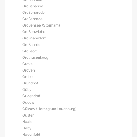
Großenaspe
Großenbrode
Großenrade
Großensee (Stormarn)
Großenwiehe
Großhansdorf
Großharrie
Großsolt
Grothusenkoog
Grove
Groven
Grube
Grundhof
Güby
Gudendorf
Gudow
Gülzow (Herzogtum Lauenburg)
Güster
Haale
Haby
Hadenfeld