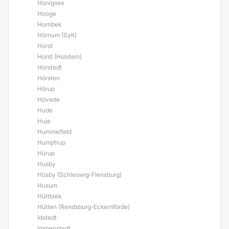
Honigsee
Hooge
Hornbek
Hörnum (Sylt)
Horst
Horst (Holstein)
Horstedt
Hörsten
Hörup
Hövede
Hude
Huje
Hummelfeld
Humptrup
Hürup
Husby
Hüsby (Schleswig-Flensburg)
Husum
Hüttblek
Hütten (Rendsburg-Eckernförde)
Idstedt
Immenstedt