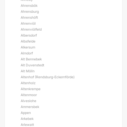
Ahrensbök
Ahrensburg
Ahrenshöft
Ahrenviöl
Ahrenviölfeld
Albersdorf
Albsfelde
Alkersum
Almdorf
Alt Bennebek
Alt Duvenstedt
Alt Mölln
Altenhof (Rendsburg-Eckernförde)
Altenholz
Altenkrempe
Altenmoor
Alveslohe
Ammersbek
Appen
Arkebek
Arlewatt