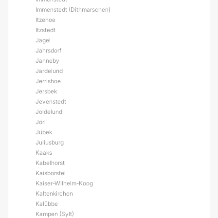
Immenstedt (Dithmarschen)
Itzehoe
Itzstedt
Jagel
Jahrsdorf
Janneby
Jardelund
Jerrishoe
Jersbek
Jevenstedt
Joldelund
Jörl
Jübek
Juliusburg
Kaaks
Kabelhorst
Kaisborstel
Kaiser-Wilhelm-Koog
Kaltenkirchen
Kalübbe
Kampen (Sylt)