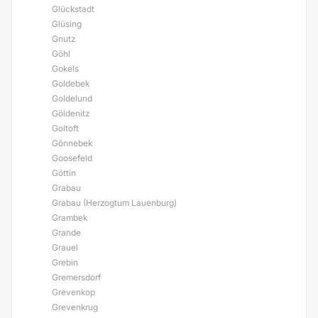
Glückstadt
Glüsing
Gnutz
Göhl
Gokels
Goldebek
Goldelund
Göldenitz
Goltoft
Gönnebek
Goosefeld
Göttin
Grabau
Grabau (Herzogtum Lauenburg)
Grambek
Grande
Grauel
Grebin
Gremersdorf
Grevenkop
Grevenkrug