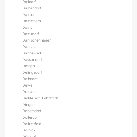
Dalldorf
Damendorf
Damlos
Dammfleth
Damp
Damsdorf
Dänischenhagen
Dannau
Dannewerk
Dassendorf
Dätgen
Delingsdorf
Dellstedt
Delve
Dersau
Diekhusen-Fahrstedt
Dingen
Dobersdorf
Dollerup
Dollrottfeld
Dörnick
Dörphof