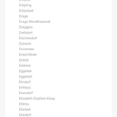
Dörpling
Dörpstedt
Drage
Drage (Nordfriesland)
Dreggers
Drelsdorf
Düchelsdorf
Dunsum
Duvensee
Eckernförde
Ecklak
Eddelak
Eggebek
Eggstedt
Ehndorf
Einhaus
Eisendorf
Elisabeth-Sophien-Koog
Ellerau
Ellerbek
Ellerdorf