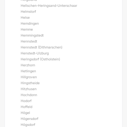
Hellschen-Heringsand-Unterschaar
Helmstorf
Helse
Hemdingen
Hemme
Hemmingstedt
Hennstedt
Hennstedt (Dithmarschen)
Henstedt-Ulzburg
Heringsdorf (Ostholstein)
Herzhorn
Hetlingen
Hillgroven
Hingstheide
Hitzhusen
Hochdonn
Hodorf
Hoffeld
Högel
Högersdorf
Högsdorf