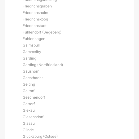
Friedrichsgraben
Friedrichsholm
Friedrichskoog
Friedrichstadt
Fuhlendorf (Segeberg)
Fuhlenhagen
Galmsbüll
Gammelby
Garding
Garding (Nordfriesland)
Gaushorn
Geesthacht
Gelting
Geltorf
Geschendorf
Gettorf
Giekau
Giesensdorf
Glasau
Glinde
Glücksburg (Ostsee)