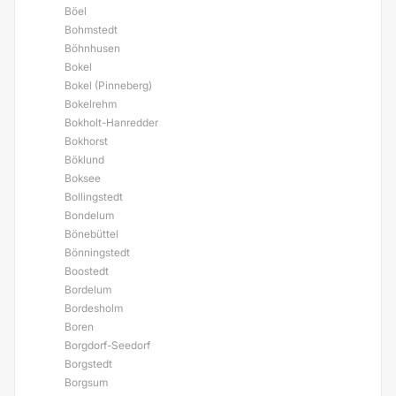
Böel
Bohmstedt
Böhnhusen
Bokel
Bokel (Pinneberg)
Bokelrehm
Bokholt-Hanredder
Bokhorst
Böklund
Boksee
Bollingstedt
Bondelum
Bönebüttel
Bönningstedt
Boostedt
Bordelum
Bordesholm
Boren
Borgdorf-Seedorf
Borgstedt
Borgsum