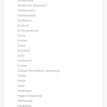
Großenrade
Großensee (Stormarn)
Großenwiehe
Großhansdorf
Großharrie
Großsolt
Grothusenkoog
Grove
Groven
Grube
Grundhof
Güby
Gudendorf
Gudow
Gülzow (Herzogtum Lauenburg)
Güster
Haale
Haby
Hadenfeld
Hagen (Segeberg)
Halstenbek
Hamberge