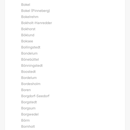
Bokel
Bokel (Pinneberg)
Bokelrehm
Bokholt-Hanredder
Bokhorst
Böklund
Boksee
Bollingstedt
Bondelum
Bönebüttel
Bönningstedt
Boostedt
Bordelum
Bordesholm
Boren
Borgdorf-Seedorf
Borgstedt
Borgsum
Borgwedel
Börm
Bornholt