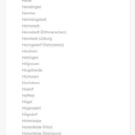
Helse
Hemdingen
Hemme
Hemmingstedt
Hennstedt
Hennstedt (Dithmarschen)
Henstedt-Ulzburg
Heringsdorf (Ostholstein)
Herzhorn
Hetlingen
Hillgroven
Hingstheide
Hitzhusen
Hochdonn
Hodorf
Hoffeld
Högel
Högersdorf
Högsdorf
Hohenaspe
Hohenfelde (Plön)
Hohenfelde (Steinburg)