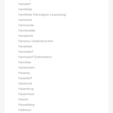
Hamdorf
Hamfelde
Hamfelde (Herzogtum Lauenburg)
Hammoor
Hamwarde
Hamweddel
Handewitt
Hanerau-Hademarschen
Hardebek
Harmsdorf
Harmsdorf (Ostholstein)
Harrislee
Hartenholm
Haselau
Haseldorf
Haselund
Hasenkrug
Hasenmoor
Hasloh
Hasselberg
Haßmoor