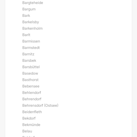
Bargteheide
Bargum
Bark
Barkelsby
Barkenholm
Barlt
Barmissen
Barmstedt
Barnitz
Barsbek
Barsbüttel
Basedow
Basthorst
Bebensee
Behlendorf
Behrendorf
Behrensdorf (Ostsee)
Beidenfleth
Bekdorf
Bekmünde
Belau