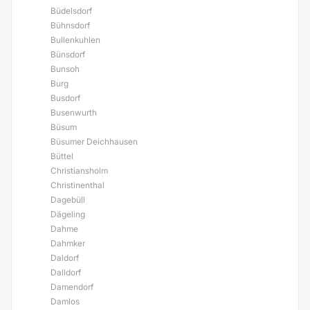
Büdelsdorf
Bühnsdorf
Bullenkuhlen
Bünsdorf
Bunsoh
Burg
Busdorf
Busenwurth
Büsum
Büsumer Deichhausen
Büttel
Christiansholm
Christinenthal
Dagebüll
Dägeling
Dahme
Dahmker
Daldorf
Dalldorf
Damendorf
Damlos