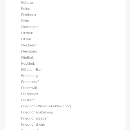
Fehmarn
Felde
Feldhorst
Felm
Fiefbergen
Fitzbek
Fitzen
Fleckeby
Flensburg
Flintbek
Fockbek
Föhrden-Barl
Fredeburg
Fredesdorf
Freienwill
Fresendelf
Frestedt
Friedrich-Wilhelm-Lübke-Koog
Friedrichsgabekoog
Friedrichsgraben
Friedrichsholm