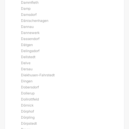
Dammfleth
Damp
Damsdorf
Dänischenhagen
Dannau
Dannewerk
Dassendorf
Dätgen
Delingsdorf
Dellstedt
Delve
Dersau
Diekhusen-Fahrstedt
Dingen
Dobersdorf
Dollerup
Dollrottfeld
Dörnick
Dörphof
Dörpling
Dörpstedt