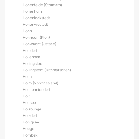
Hohenfelde (Stormarn)
Hohenhorn
Hohenlockstedt
Hohenwestedt
Hohn
Höhndorf (Plön)
Hohwacht (Ostsee)
Hoisdorf
Hollenbek
Hollingstedt
Hollingstedt (Dithmarschen)
Holm
Holm (Nordfriesland)
Holstenniendorf
Holt
Holtsee
Holzbunge
Holzdorf
Honigsee
Hooge
Hornbek