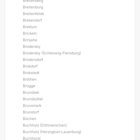
Breitenberg
Breitenburg
Breitenfelde
Brekendorf
Breklum
Brickeln
Brinjahe
Brodersby
Brodersby (Schleswig-Flensburg)
Brodersdorf
Brokdorf
Brokstedt
Bröthen
Brügge
Brunsbek
Brunsbüttel
Brunsmark
Brunstorf
Büchen
Buchholz (Dithmarschen)
Buchholz (Herzogtum Lauenburg)
Buchhorst