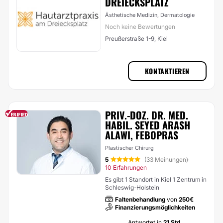
DREIECKSPLATZ
Ästhetische Medizin, Dermatologie
Noch keine Bewertungen
Preußerstraße 1-9, Kiel
KONTAKTIEREN
PRIV.-DOZ. DR. MED.
HABIL. SEYED ARASH
ALAWI, FEBOPRAS
Plastischer Chirurg
5
(33 Meinungen)
·
10 Erfahrungen
Es gibt 1 Standort in Kiel 1 Zentrum in
Schleswig-Holstein
Faltenbehandlung
von
250€
Finanzierungsmöglichkeiten
Antwortet in
21 Std