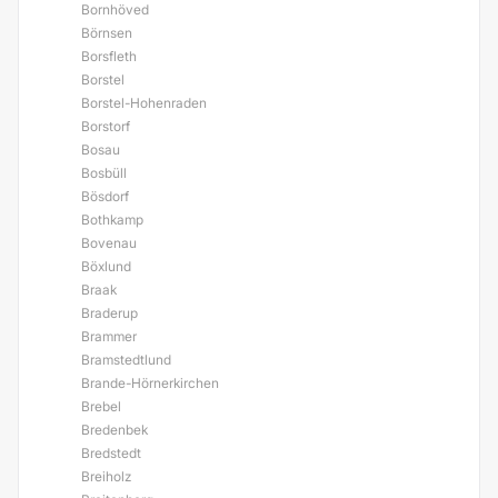
Bornhöved
Börnsen
Borsfleth
Borstel
Borstel-Hohenraden
Borstorf
Bosau
Bosbüll
Bösdorf
Bothkamp
Bovenau
Böxlund
Braak
Braderup
Brammer
Bramstedtlund
Brande-Hörnerkirchen
Brebel
Bredenbek
Bredstedt
Breiholz