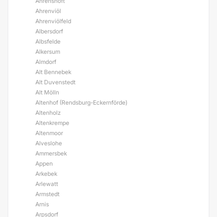
Ahrenshöft
Ahrenviöl
Ahrenviölfeld
Albersdorf
Albsfelde
Alkersum
Almdorf
Alt Bennebek
Alt Duvenstedt
Alt Mölln
Altenhof (Rendsburg-Eckernförde)
Altenholz
Altenkrempe
Altenmoor
Alveslohe
Ammersbek
Appen
Arkebek
Arlewatt
Armstedt
Arnis
Arpsdorf