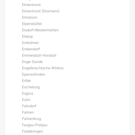
Elmenhorst
Elmenhorst (Stormarn)
Elmshorn
Elpersbüttel
Elsdorf-Westermühlen
Elskop
Embühren
Emkendorf
Emmelsbüll-Horsbüll
Enge-Sande
Engelbrechtsche Wildnis
Epenwöhrden
Erfde
Escheburg
Esgrus
Eutin
Fahrdorf
Fahren
Fahrenkrug
Fargau-Pratjau
Fedderingen