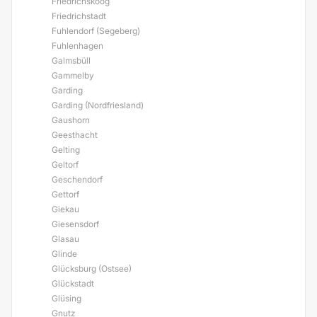
Friedrichskoog
Friedrichstadt
Fuhlendorf (Segeberg)
Fuhlenhagen
Galmsbüll
Gammelby
Garding
Garding (Nordfriesland)
Gaushorn
Geesthacht
Gelting
Geltorf
Geschendorf
Gettorf
Giekau
Giesensdorf
Glasau
Glinde
Glücksburg (Ostsee)
Glückstadt
Glüsing
Gnutz