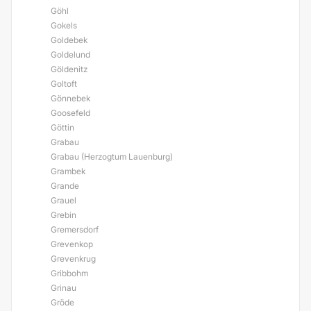
Göhl
Gokels
Goldebek
Goldelund
Göldenitz
Goltoft
Gönnebek
Goosefeld
Göttin
Grabau
Grabau (Herzogtum Lauenburg)
Grambek
Grande
Grauel
Grebin
Gremersdorf
Grevenkop
Grevenkrug
Gribbohm
Grinau
Gröde