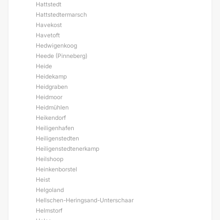
Hattstedt
Hattstedtermarsch
Havekost
Havetoft
Hedwigenkoog
Heede (Pinneberg)
Heide
Heidekamp
Heidgraben
Heidmoor
Heidmühlen
Heikendorf
Heiligenhafen
Heiligenstedten
Heiligenstedtenerkamp
Heilshoop
Heinkenborstel
Heist
Helgoland
Hellschen-Heringsand-Unterschaar
Helmstorf