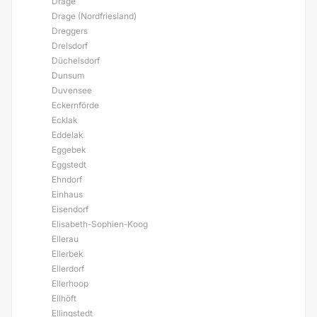
Drage
Drage (Nordfriesland)
Dreggers
Drelsdorf
Düchelsdorf
Dunsum
Duvensee
Eckernförde
Ecklak
Eddelak
Eggebek
Eggstedt
Ehndorf
Einhaus
Eisendorf
Elisabeth-Sophien-Koog
Ellerau
Ellerbek
Ellerdorf
Ellerhoop
Ellhöft
Ellingstedt