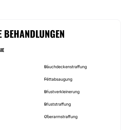
E BEHANDLUNGEN
IE
Bauchdeckenstraffung
Fettabsaugung
Brustverkleinerung
Bruststraffung
Oberarmstraffung