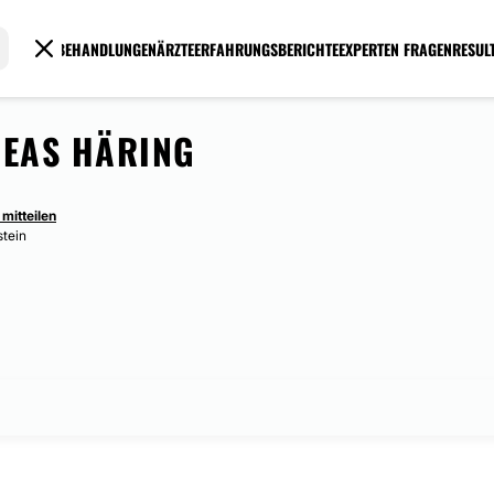
BEHANDLUNGEN
ÄRZTE
ERFAHRUNGSBERICHTE
EXPERTEN FRAGEN
RESUL
REAS HÄRING
mitteilen
stein