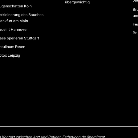
28
übergewichtig
ugenschatten Köln
Bru
erkleinerung des Bauches
um
rankfurt am Main
Fe
acelift Hannover
Br
ase operieren Stuttgart
otulinum Essen
otox Leipzig
n Kontakt zwischen Arzt und Patient. Estheticon.de übernimmt