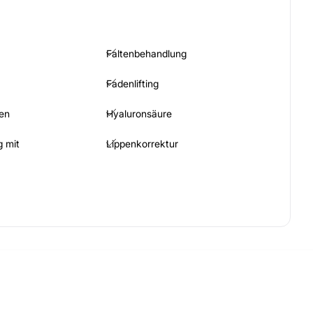
Faltenbehandlung
Fadenlifting
en
Hyaluronsäure
 mit
Lippenkorrektur
inerung
Schamhügelverkleinerung