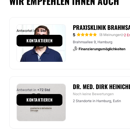
WIR EMPFEHLEN IHNEN AUCH
PRAXISKLINIK BRAHMS
Antwortet in
8 Std
5
·
(8 Meinungen)
2 E
KONTAKTIEREN
Brahmsallee 9, Hamburg
Finanzierungsmöglichkeiten
DR. MED. DIRK HEINICH
Antwortet in
+72 Std
Noch keine Bewertungen
KONTAKTIEREN
2 Standorte in Hamburg, Eutin