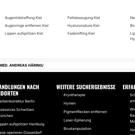
Augenlidstraffung Kiel
Fettabsaugung Kiel
Na
Augenringe entfernen Kiel
Hyaluronsäure Kiel
Br
Lippen aufspritzen Kiel
Fadenlifting Kiel
Li
Hy
 MED. ANDREAS HÄRING
ANDLUNGEN NACH
WEITERE SUCHERGEBNISSE
ERFA
NDORTEN
Kryotherapie
Sc
am
arbenkorrektur Berlin
Hymen
Wi
xzessives Schwitzen
Pigmentflecken entfernen
Bau
ünchen
Laser-Epilierung
Mo
ippen aufspritzen Hamburg
Brustamputation
Vo
ase operieren Düsseldorf