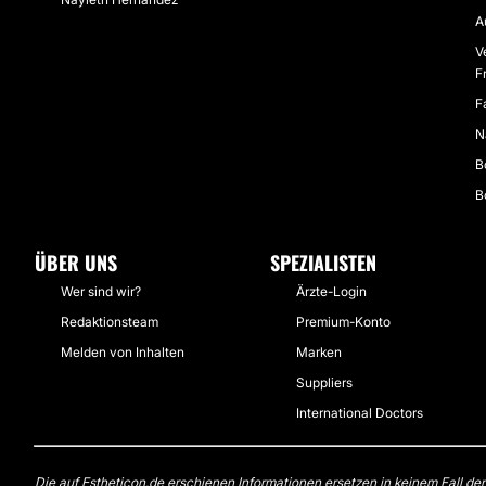
A
V
F
F
N
B
B
ÜBER UNS
SPEZIALISTEN
Wer sind wir?
Ärzte-Login
Redaktionsteam
Premium-Konto
Melden von Inhalten
Marken
Suppliers
International Doctors
Die auf Estheticon.de erschienen Informationen ersetzen in keinem Fall de