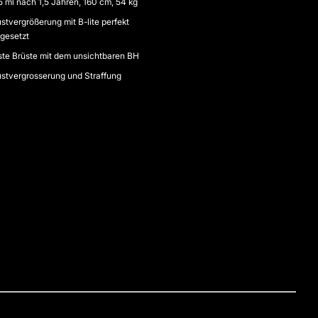
5 ml nach 1,5 Jahren, 160 cm, 54 kg
stvergrößerung mit B-lite perfekt
gesetzt
ste Brüste mit dem unsichtbaren BH
ustvergrosserung und Straffung