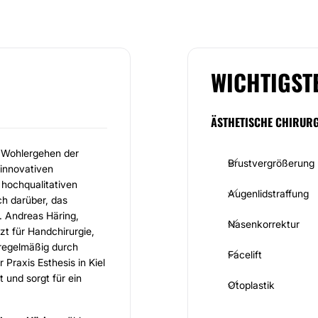
WICHTIGST
ÄSTHETISCHE CHIRURG
 Wohlergehen der
Brustvergrößerung
innovativen
hochqualitativen
Augenlidstraffung
ch darüber, das
. Andreas Häring,
Nasenkorrektur
zt für Handchirurgie,
 regelmäßig durch
Facelift
Praxis Esthesis in Kiel
 und sorgt für ein
Otoplastik