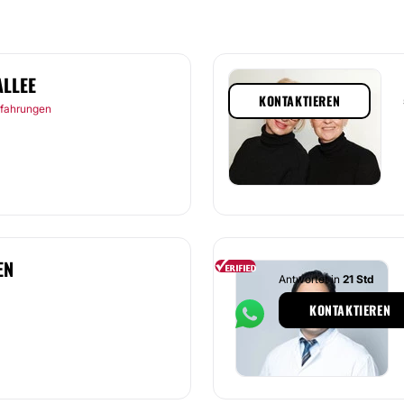
ALLEE
KONTAKTIEREN
rfahrungen
EN
Antwortet in
21 Std
KONTAKTIEREN