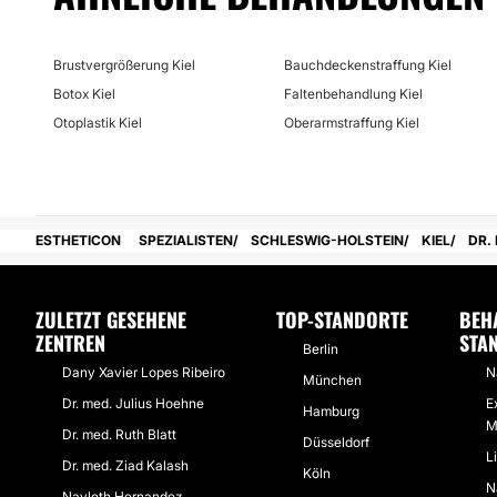
Brustvergrößerung Kiel
Bauchdeckenstraffung Kiel
Botox Kiel
Faltenbehandlung Kiel
Otoplastik Kiel
Oberarmstraffung Kiel
ESTHETICON
SPEZIALISTEN
SCHLESWIG-HOLSTEIN
KIEL
DR.
ZULETZT GESEHENE
TOP-STANDORTE
BEH
ZENTREN
STA
Berlin
Dany Xavier Lopes Ribeiro
N
München
Dr. med. Julius Hoehne
E
Hamburg
M
Dr. med. Ruth Blatt
Düsseldorf
L
Dr. med. Ziad Kalash
Köln
N
Nayleth Hernandez