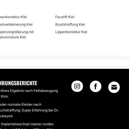
senkorrektur Kiel
Facelift Kiel
ustverkleinerung Kiel
Bruststraffung Kiel
ppenvergrößerung mit
Lippenkorrektur Kiel
aluronsäure Kiel
HRUNGSBERICHTE
hönes Ergebnis nach Fettabsaugung
 Kinn
eder normale Kleider nach
chstraffung: Super Erfahrung bei Dr.
ubayed
r Implantatwechsel meiner runden