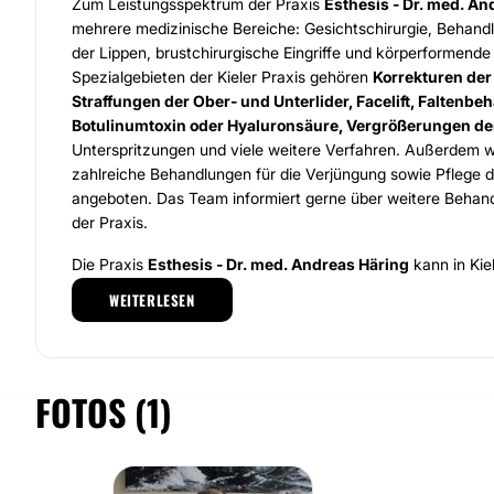
Zum Leistungsspektrum der Praxis
Esthesis - Dr. med. An
mehrere medizinische Bereiche: Gesichtschirurgie, Behand
der Lippen, brustchirurgische Eingriffe und körperformend
Spezialgebieten der Kieler Praxis gehören
Korrekturen der
Straffungen der Ober- und Unterlider, Facelift, Faltenb
Botulinumtoxin oder Hyaluronsäure, Vergrößerungen de
Unterspritzungen und viele weitere Verfahren. Außerdem w
zahlreiche Behandlungen für die Verjüngung sowie Pflege d
angeboten. Das Team informiert gerne über weitere Beha
der Praxis.
Die Praxis
Esthesis - Dr. med. Andreas Häring
kann in Kie
und lässt sich schnell mit dem Auto als auch mit der Bahn 
WEITERLESEN
und Besucher können freie Parkplätze in der Nähe der Prax
Behandlung wird ein persönliches und umfassendes Beratu
Dr. Andreas Häring durchgeführt. Während dieser Beratung
Fragen stellen und mögliche Bedenken äußern. Alle Räum
FOTOS (1)
stilvoll eingerichtet, damit sich die Besucher wohlfühlen 
Lassen Sie sich zu einem persönlichen Besuch einladen un
das einzigartige Ambiente der Praxis Esthesis in Kiel!