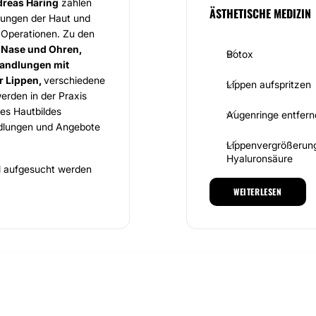
dreas Häring
zählen
ÄSTHETISCHE MEDIZIN
lungen der Haut und
e Operationen. Zu den
 Nase und Ohren,
Botox
ehandlungen mit
r Lippen,
verschiedene
Lippen aufspritzen
erden in der Praxis
es Hautbildes
Augenringe entfern
ndlungen und Angebote
Lippenvergrößerung
Hyaluronsäure
l aufgesucht werden
erreichen. Patienten
WEITERLESEN
is nutzen. Vor jeder
INTIMCHIRURGIE
ngsgespräch mit Herrn
 können Patienten viele
Schamlippenverkle
e wurden modern und
und entspannen können.
d entdecken Sie selbst