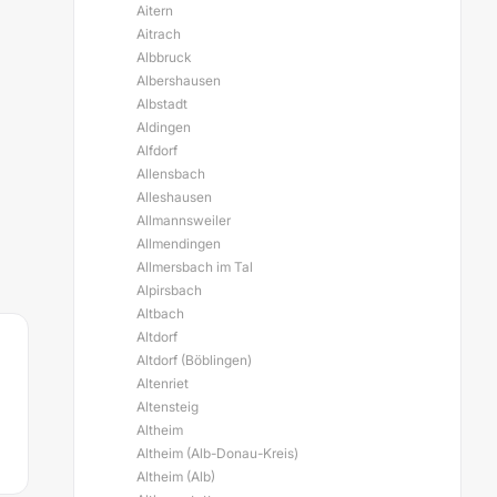
Aitern
Aitrach
Albbruck
Albershausen
Albstadt
Aldingen
Alfdorf
Allensbach
Alleshausen
Allmannsweiler
Allmendingen
Allmersbach im Tal
Alpirsbach
Altbach
Altdorf
Altdorf (Böblingen)
Altenriet
Altensteig
Altheim
Altheim (Alb-Donau-Kreis)
Altheim (Alb)