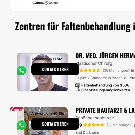
Zentren für Faltenbehandlung 
DR. MED. JÜRGEN HERM
Antwortet in
11 Std
Plastischer Chirurg
KONTAKTIEREN
5
·
(36 Meinungen)
19
Es gibt 2 Standorte in Baden-Würt
Faltenbehandlung
von
350€
Finanzierungsmöglichkeiten
PRIVATE HAUTARZT & LA
Antwortet in
40 Std
Schönheitschirurgie
KONTAKTIEREN
4.9
·
(18 Meinungen)
Bad Dürkheim