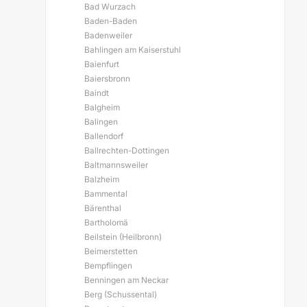
Bad Wurzach
Baden-Baden
Badenweiler
Bahlingen am Kaiserstuhl
Baienfurt
Baiersbronn
Baindt
Balgheim
Balingen
Ballendorf
Ballrechten-Dottingen
Baltmannsweiler
Balzheim
Bammental
Bärenthal
Bartholomä
Beilstein (Heilbronn)
Beimerstetten
Bempflingen
Benningen am Neckar
Berg (Schussental)