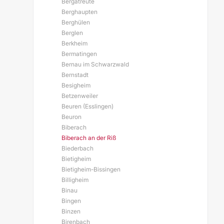
Bergatreute
Berghaupten
Berghülen
Berglen
Berkheim
Bermatingen
Bernau im Schwarzwald
Bernstadt
Besigheim
Betzenweiler
Beuren (Esslingen)
Beuron
Biberach
Biberach an der Riß
Biederbach
Bietigheim
Bietigheim-Bissingen
Billigheim
Binau
Bingen
Binzen
Birenbach