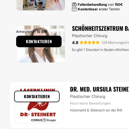
Faltenbehandlung
von
150€
Kostenloser
erster Termin
SCHÖNHEITSZENTRUM BA
Antwortet in
10 Std
Plastischer Chirurg
KONTAKTIEREN
4.9
·
(29 Meinungen)
Es gibt 1 Standort in Baden-Württe
DR. MED. URSULA STEIN
KONTAKTIEREN
Plastischer Chirurg
Noch keine Bewertungen
Holzmarkt 6, Biberach an der Riß