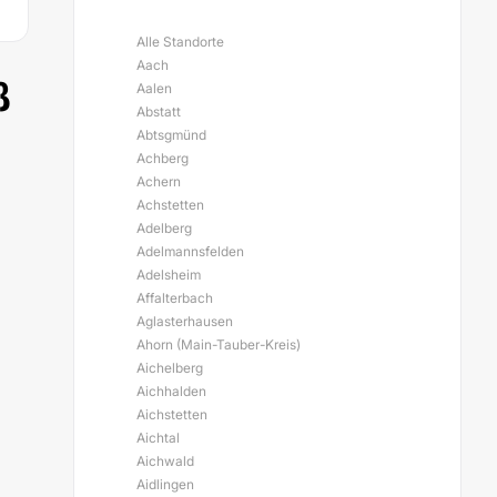
Alle Standorte
Aach
ß
Aalen
Abstatt
Abtsgmünd
Achberg
Achern
Achstetten
Adelberg
Adelmannsfelden
Adelsheim
Affalterbach
Aglasterhausen
Ahorn (Main-Tauber-Kreis)
Aichelberg
Aichhalden
Aichstetten
Aichtal
Aichwald
Aidlingen