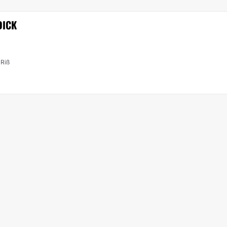
DICK
 Riß