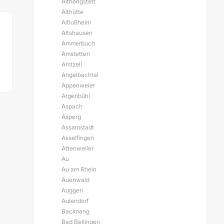
Althengstett
Althütte
Altlußheim
Altshausen
Ammerbuch
Amstetten
Amtzell
Angelbachtal
Appenweier
Argenbühl
Aspach
Asperg
Assamstadt
Asselfingen
Attenweiler
Au
Au am Rhein
Auenwald
Auggen
Aulendorf
Backnang
Bad Bellingen