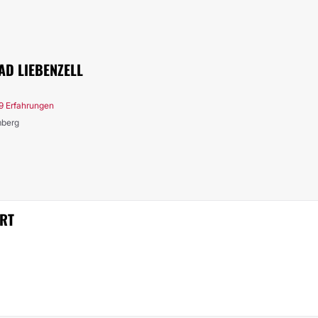
D LIEBENZELL
9 Erfahrungen
mberg
ERT