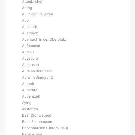
Attenkirchen
Atting
Au in der Hallertau
Aub
Aubstadt
Auerbach
Auerbach in der Oberpfalz
Aufhausen
Aufseß
Augsburg
Auhausen
Aura an der Saale
Aura im Sinngrund
Aurach
Aurachtal
Außernzell
Aying
Aystetten
Baar (Schwaben)
Baar-Ebenhausen
Babenhausen (Unterallgäu)
Babensham