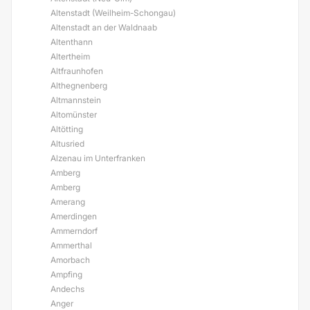
Altenstadt (Weilheim-Schongau)
Altenstadt an der Waldnaab
Altenthann
Altertheim
Altfraunhofen
Althegnenberg
Altmannstein
Altomünster
Altötting
Altusried
Alzenau im Unterfranken
Amberg
Amberg
Amerang
Amerdingen
Ammerndorf
Ammerthal
Amorbach
Ampfing
Andechs
Anger