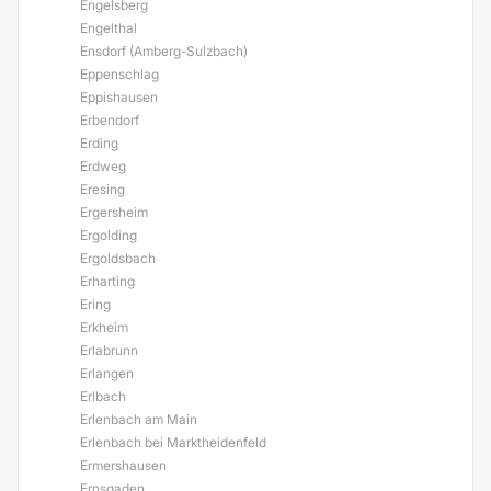
Engelsberg
Engelthal
Ensdorf (Amberg-Sulzbach)
Eppenschlag
Eppishausen
Erbendorf
Erding
Erdweg
Eresing
Ergersheim
Ergolding
Ergoldsbach
Erharting
Ering
Erkheim
Erlabrunn
Erlangen
Erlbach
Erlenbach am Main
Erlenbach bei Marktheidenfeld
Ermershausen
Ernsgaden