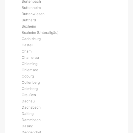
Burtenbach
Buttenheim
Buttenwiesen
Bütthard
Buxheim
Buxheim (Unterallgäu)
Cadolzburg
Castell
Cham
Chamerau
Chieming
Chiemsee
Coburg
Collenberg
Colmberg
Creußen
Dachau
Dachsbach
Daiting
Dammbach
Dasing
Deggendorf