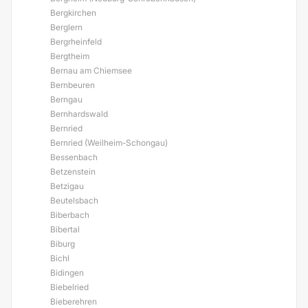
Bergkirchen
Berglern
Bergrheinfeld
Bergtheim
Bernau am Chiemsee
Bernbeuren
Berngau
Bernhardswald
Bernried
Bernried (Weilheim-Schongau)
Bessenbach
Betzenstein
Betzigau
Beutelsbach
Biberbach
Bibertal
Biburg
Bichl
Bidingen
Biebelried
Bieberehren