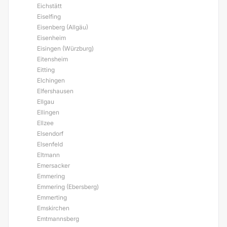
Eichstätt
Eiselfing
Eisenberg (Allgäu)
Eisenheim
Eisingen (Würzburg)
Eitensheim
Eitting
Elchingen
Elfershausen
Ellgau
Ellingen
Ellzee
Elsendorf
Elsenfeld
Eltmann
Emersacker
Emmering
Emmering (Ebersberg)
Emmerting
Emskirchen
Emtmannsberg