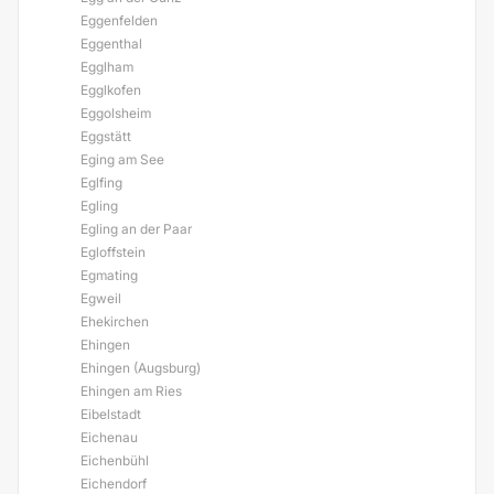
Eggenfelden
Eggenthal
Egglham
Egglkofen
Eggolsheim
Eggstätt
Eging am See
Eglfing
Egling
Egling an der Paar
Egloffstein
Egmating
Egweil
Ehekirchen
Ehingen
Ehingen (Augsburg)
Ehingen am Ries
Eibelstadt
Eichenau
Eichenbühl
Eichendorf