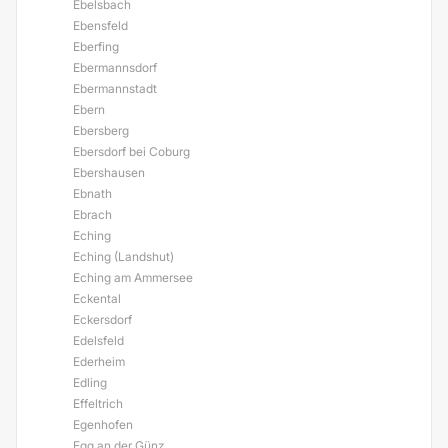
Ebelsbach
Ebensfeld
Eberfing
Ebermannsdorf
Ebermannstadt
Ebern
Ebersberg
Ebersdorf bei Coburg
Ebershausen
Ebnath
Ebrach
Eching
Eching (Landshut)
Eching am Ammersee
Eckental
Eckersdorf
Edelsfeld
Ederheim
Edling
Effeltrich
Egenhofen
Egg an der Günz