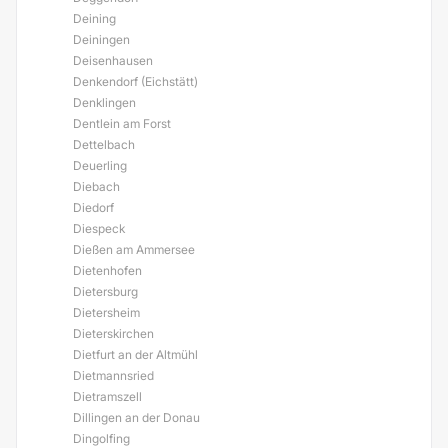
Deining
Deiningen
Deisenhausen
Denkendorf (Eichstätt)
Denklingen
Dentlein am Forst
Dettelbach
Deuerling
Diebach
Diedorf
Diespeck
Dießen am Ammersee
Dietenhofen
Dietersburg
Dietersheim
Dieterskirchen
Dietfurt an der Altmühl
Dietmannsried
Dietramszell
Dillingen an der Donau
Dingolfing