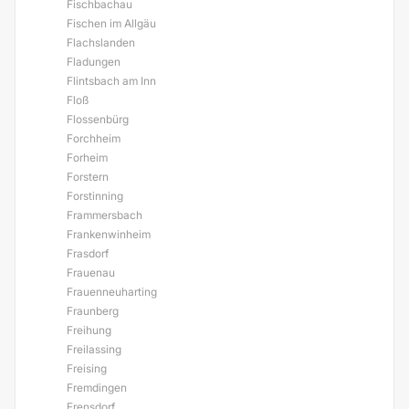
Fischbachau
Fischen im Allgäu
Flachslanden
Fladungen
Flintsbach am Inn
Floß
Flossenbürg
Forchheim
Forheim
Forstern
Forstinning
Frammersbach
Frankenwinheim
Frasdorf
Frauenau
Frauenneuharting
Fraunberg
Freihung
Freilassing
Freising
Fremdingen
Frensdorf