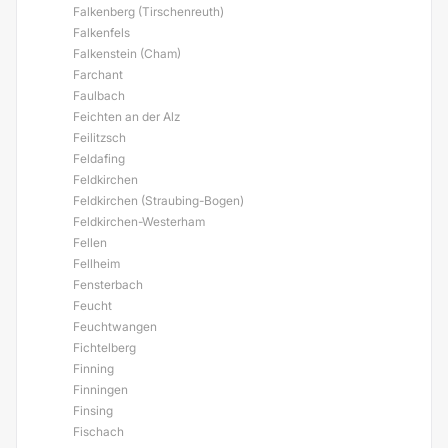
Falkenberg (Tirschenreuth)
Falkenfels
Falkenstein (Cham)
Farchant
Faulbach
Feichten an der Alz
Feilitzsch
Feldafing
Feldkirchen
Feldkirchen (Straubing-Bogen)
Feldkirchen-Westerham
Fellen
Fellheim
Fensterbach
Feucht
Feuchtwangen
Fichtelberg
Finning
Finningen
Finsing
Fischach