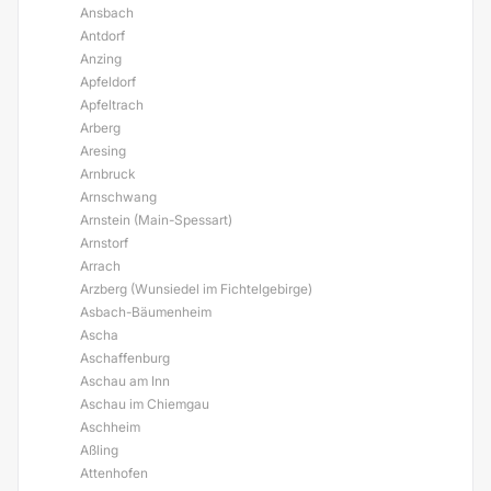
Ansbach
Antdorf
Anzing
Apfeldorf
Apfeltrach
Arberg
Aresing
Arnbruck
Arnschwang
Arnstein (Main-Spessart)
Arnstorf
Arrach
Arzberg (Wunsiedel im Fichtelgebirge)
Asbach-Bäumenheim
Ascha
Aschaffenburg
Aschau am Inn
Aschau im Chiemgau
Aschheim
Aßling
Attenhofen