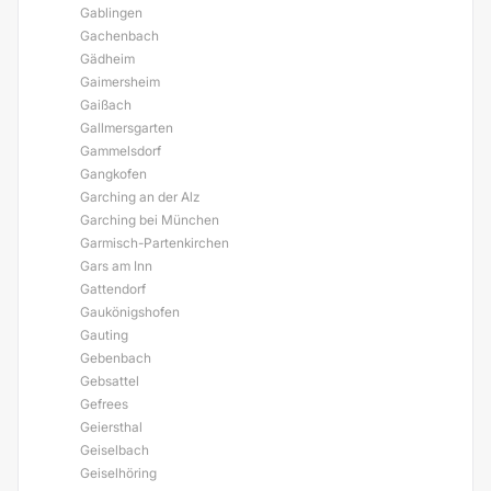
Gablingen
Gachenbach
Gädheim
Gaimersheim
Gaißach
Gallmersgarten
Gammelsdorf
Gangkofen
Garching an der Alz
Garching bei München
Garmisch-Partenkirchen
Gars am Inn
Gattendorf
Gaukönigshofen
Gauting
Gebenbach
Gebsattel
Gefrees
Geiersthal
Geiselbach
Geiselhöring