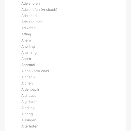
Adelshofen
Adelshofen (Ansbach)
Adelsried
Adelzhausen
Adlkofen
Affing
Aham
Aholfing
Aholming
Ahorn
Ahorntal
Aicha vorm Wald
Aichach
Aichen
Aidenbach
Aidhausen
Aiglsbach
Aindling
Ainring
Aislingen
Aiterhofen