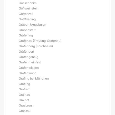
Gössenheim
Gößweinstein
Gotteszell
Gottfrieding
Graben (Augsburg)
Grabenstätt
Gräfelfing
Grafenau (Freyung-Grafenau)
Gräfenberg (Forchheim)
Gräfendorf
Grafengehaig
Grafenrheinfeld
Grafenwiesen
Grafenwöhr
Grafing bei München
Grafling
Grafrath
Grainau
Grainet
Grasbrunn
Grassau