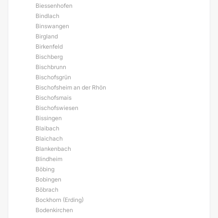
Biessenhofen
Bindlach
Binswangen
Birgland
Birkenfeld
Bischberg
Bischbrunn
Bischofsgrün
Bischofsheim an der Rhön
Bischofsmais
Bischofswiesen
Bissingen
Blaibach
Blaichach
Blankenbach
Blindheim
Böbing
Bobingen
Böbrach
Bockhorn (Erding)
Bodenkirchen