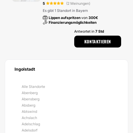
5
(2 Meinungen)
Es gibt 1 Standort in Bayern
Lippen aufspritzen
von
300€
Finanzierungsmöglichkeiten
Antwortet in
7 Std
KONTAKTIEREN
Ingolstadt
Alle Standorte
Abenberg
Abensberg
Absberg
Abtswind
Achslach
Adelschlag
Adelsdorf