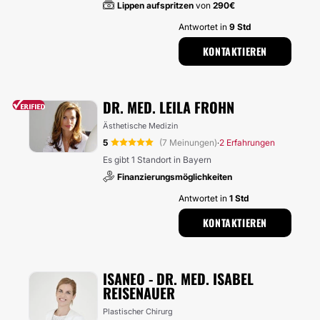
Lippen aufspritzen
von
290€
Antwortet in
9 Std
KONTAKTIEREN
DR. MED. LEILA FROHN
Ästhetische Medizin
5
(7 Meinungen)
2 Erfahrungen
·
Es gibt 1 Standort in Bayern
Finanzierungsmöglichkeiten
Antwortet in
1 Std
KONTAKTIEREN
ISANEO - DR. MED. ISABEL
REISENAUER
Plastischer Chirurg