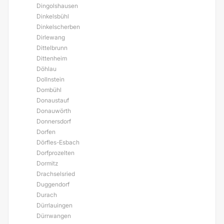
Dingolshausen
Dinkelsbühl
Dinkelscherben
Dirlewang
Dittelbrunn
Dittenheim
Döhlau
Dollnstein
Dombühl
Donaustauf
Donauwörth
Donnersdorf
Dorfen
Dörfles-Esbach
Dorfprozelten
Dormitz
Drachselsried
Duggendorf
Durach
Dürrlauingen
Dürrwangen