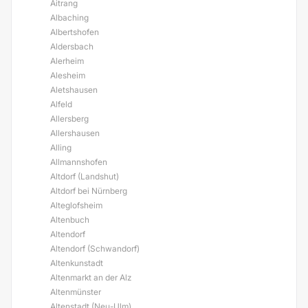
Aitrang
Albaching
Albertshofen
Aldersbach
Alerheim
Alesheim
Aletshausen
Alfeld
Allersberg
Allershausen
Alling
Allmannshofen
Altdorf (Landshut)
Altdorf bei Nürnberg
Alteglofsheim
Altenbuch
Altendorf
Altendorf (Schwandorf)
Altenkunstadt
Altenmarkt an der Alz
Altenmünster
Altenstadt (Neu-Ulm)