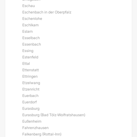
Eschau
Eschenbach in der Oberpfalz
Eschenlohe
Eschlkam
Eslarn
Esselbach
Essenbach
Essing
Estenfeld
Ettal
Ettenstatt
Ettringen
Etzelwang
Etzenricht
Euerbach
Euerdorf
Eurasburg
Eurasburg (Bad Tölz-Wolfratshausen)
Eußenheim
Fahrenzhausen
Falkenberg (Rottal-Inn)