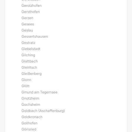
Gerolzhofen
Gersthofen
Gerzen
Gesees
Geslau
Gessertshausen
Gestratz
Giebelstadt
Gilching
Glattbach
Gleiritsch
Gleißenberg
Glonn
Glött
Gmund am Tegernsee
Gnotzheim
Gochsheim
Goldbach (Aschaffenburg)
Goldkronach
Gollhofen
Görisried