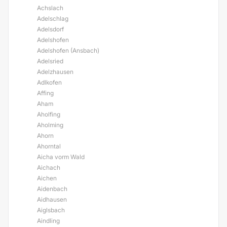
Achslach
Adelschlag
Adelsdorf
Adelshofen
Adelshofen (Ansbach)
Adelsried
Adelzhausen
Adlkofen
Affing
Aham
Aholfing
Aholming
Ahorn
Ahorntal
Aicha vorm Wald
Aichach
Aichen
Aidenbach
Aidhausen
Aiglsbach
Aindling