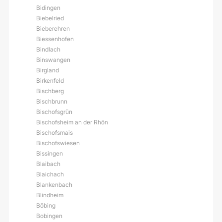
Bidingen
Biebelried
Bieberehren
Biessenhofen
Bindlach
Binswangen
Birgland
Birkenfeld
Bischberg
Bischbrunn
Bischofsgrün
Bischofsheim an der Rhön
Bischofsmais
Bischofswiesen
Bissingen
Blaibach
Blaichach
Blankenbach
Blindheim
Böbing
Bobingen