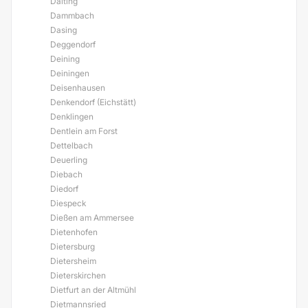
Daiting
Dammbach
Dasing
Deggendorf
Deining
Deiningen
Deisenhausen
Denkendorf (Eichstätt)
Denklingen
Dentlein am Forst
Dettelbach
Deuerling
Diebach
Diedorf
Diespeck
Dießen am Ammersee
Dietenhofen
Dietersburg
Dietersheim
Dieterskirchen
Dietfurt an der Altmühl
Dietmannsried