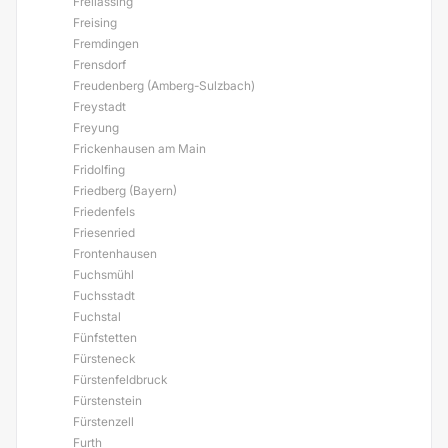
Freilassing
Freising
Fremdingen
Frensdorf
Freudenberg (Amberg-Sulzbach)
Freystadt
Freyung
Frickenhausen am Main
Fridolfing
Friedberg (Bayern)
Friedenfels
Friesenried
Frontenhausen
Fuchsmühl
Fuchsstadt
Fuchstal
Fünfstetten
Fürsteneck
Fürstenfeldbruck
Fürstenstein
Fürstenzell
Furth