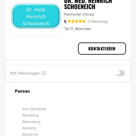
DR. MED. HEINRICH
SCHOENEICH
Plastischer Chirurg
5
(1 Meinung)
Tal 11, München
KONTAKTIEREN
Mit Meinungen (2)
Passau
Alle Standorte
Abenberg
Abensberg
Absberg
Abtswind