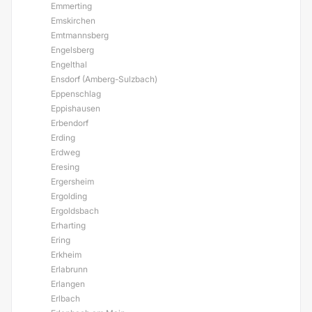
Emmerting
Emskirchen
Emtmannsberg
Engelsberg
Engelthal
Ensdorf (Amberg-Sulzbach)
Eppenschlag
Eppishausen
Erbendorf
Erding
Erdweg
Eresing
Ergersheim
Ergolding
Ergoldsbach
Erharting
Ering
Erkheim
Erlabrunn
Erlangen
Erlbach