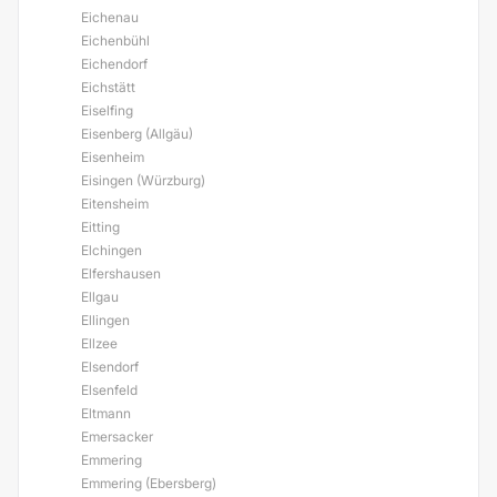
Eichenau
Eichenbühl
Eichendorf
Eichstätt
Eiselfing
Eisenberg (Allgäu)
Eisenheim
Eisingen (Würzburg)
Eitensheim
Eitting
Elchingen
Elfershausen
Ellgau
Ellingen
Ellzee
Elsendorf
Elsenfeld
Eltmann
Emersacker
Emmering
Emmering (Ebersberg)