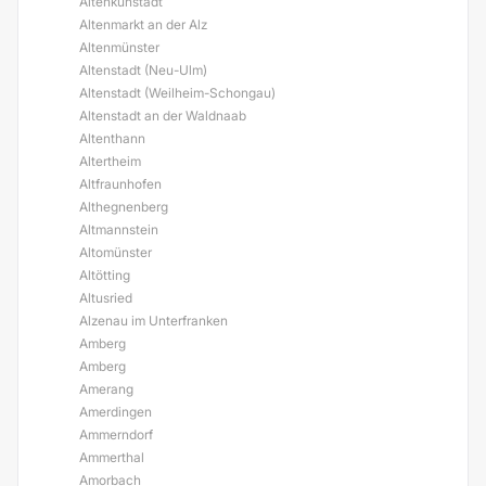
Altenkunstadt
Altenmarkt an der Alz
Altenmünster
Altenstadt (Neu-Ulm)
Altenstadt (Weilheim-Schongau)
Altenstadt an der Waldnaab
Altenthann
Altertheim
Altfraunhofen
Althegnenberg
Altmannstein
Altomünster
Altötting
Altusried
Alzenau im Unterfranken
Amberg
Amberg
Amerang
Amerdingen
Ammerndorf
Ammerthal
Amorbach