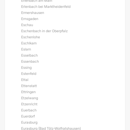
Erlenbach am Main
Erlenbach bei Marktheidenfeld
Ermershausen
Ernsgaden
Eschau
Eschenbach in der Oberpfalz
Eschenlohe
Eschlkam
Eslarn
Esselbach
Essenbach
Essing
Estenfeld
Ettal
Ettenstatt
Ettringen
Etzelwang
Etzenricht
Euerbach
Euerdorf
Eurasburg
Eurasburg (Bad Tölz-Wolfratshausen)