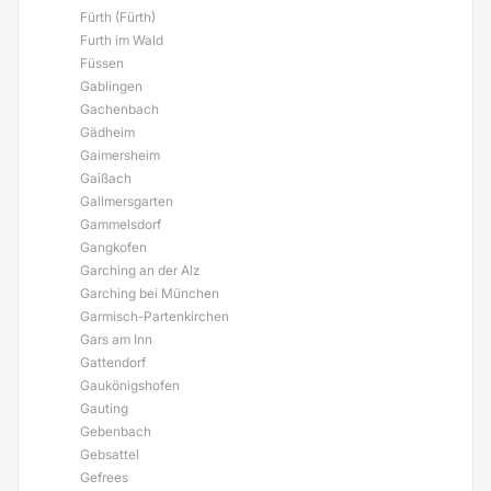
Fürth (Fürth)
Furth im Wald
Füssen
Gablingen
Gachenbach
Gädheim
Gaimersheim
Gaißach
Gallmersgarten
Gammelsdorf
Gangkofen
Garching an der Alz
Garching bei München
Garmisch-Partenkirchen
Gars am Inn
Gattendorf
Gaukönigshofen
Gauting
Gebenbach
Gebsattel
Gefrees