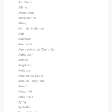
Aschheim
Aßling
Attenhofen
Attenkirchen
Atting
Au in der Hallertau
Aub
Aubstadt
Auerbach
Auerbach in der Oberpfalz
Aufhausen
Aufseß
Augsburg
Auhausen
Aura an der Saale
Aura im Sinngrund
Aurach
Aurachtal
Außernzell
Aying
Aystetten