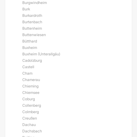
Burgwindheim
Burk
Burkardroth
Burtenbach
Buttenheim
Buttenwiesen
Bütthard
Buxheim
Buxheim (Unterallgäu)
Cadolzburg
Castell
Cham
Chamerau
Chieming
Chiemsee
Coburg
Collenberg
Colmberg
Creußen
Dachau
Dachsbach