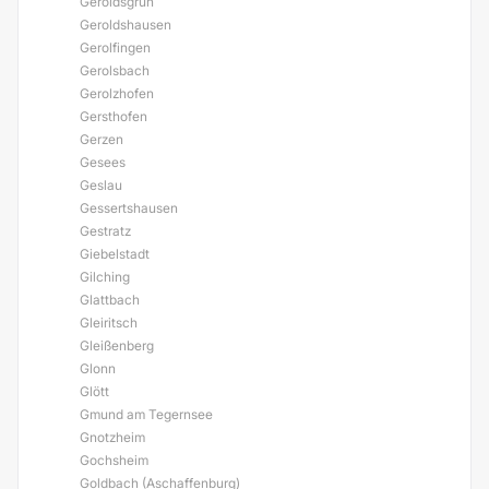
Geroldsgrün
Geroldshausen
Gerolfingen
Gerolsbach
Gerolzhofen
Gersthofen
Gerzen
Gesees
Geslau
Gessertshausen
Gestratz
Giebelstadt
Gilching
Glattbach
Gleiritsch
Gleißenberg
Glonn
Glött
Gmund am Tegernsee
Gnotzheim
Gochsheim
Goldbach (Aschaffenburg)