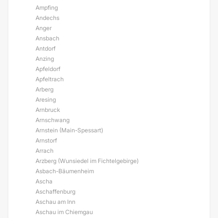
Ampfing
Andechs
Anger
Ansbach
Antdorf
Anzing
Apfeldorf
Apfeltrach
Arberg
Aresing
Arnbruck
Arnschwang
Arnstein (Main-Spessart)
Arnstorf
Arrach
Arzberg (Wunsiedel im Fichtelgebirge)
Asbach-Bäumenheim
Ascha
Aschaffenburg
Aschau am Inn
Aschau im Chiemgau