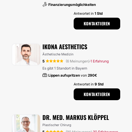
Finanzierungsmöglichkeiten
Antwortet in
1 Std
KONTAKTIEREN
IKONA AESTHETICS
Ästhetische Medizin
5
(6 Meinungen)
1 Erfahrung
·
Es gibt 1 Standort in Bayern
Lippen aufspritzen
von
290€
Antwortet in
9 Std
KONTAKTIEREN
DR. MED. MARKUS KLÖPPEL
Plastischer Chirurg
5
(90 Meinungen)
30 Erfahrungen