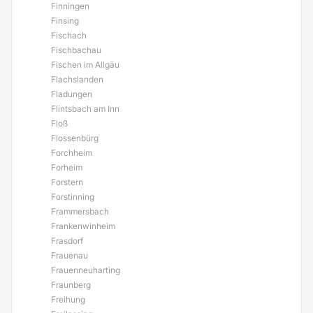
Finningen
Finsing
Fischach
Fischbachau
Fischen im Allgäu
Flachslanden
Fladungen
Flintsbach am Inn
Floß
Flossenbürg
Forchheim
Forheim
Forstern
Forstinning
Frammersbach
Frankenwinheim
Frasdorf
Frauenau
Frauenneuharting
Fraunberg
Freihung