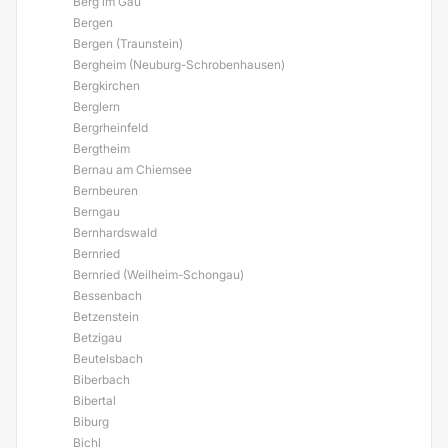
Berg im Gau
Bergen
Bergen (Traunstein)
Bergheim (Neuburg-Schrobenhausen)
Bergkirchen
Berglern
Bergrheinfeld
Bergtheim
Bernau am Chiemsee
Bernbeuren
Berngau
Bernhardswald
Bernried
Bernried (Weilheim-Schongau)
Bessenbach
Betzenstein
Betzigau
Beutelsbach
Biberbach
Bibertal
Biburg
Bichl