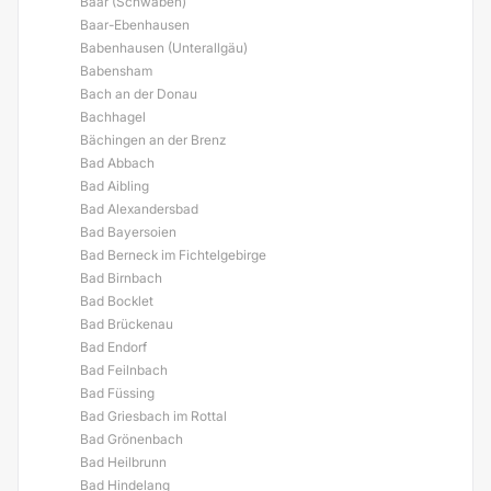
Baar (Schwaben)
Baar-Ebenhausen
Babenhausen (Unterallgäu)
Babensham
Bach an der Donau
Bachhagel
Bächingen an der Brenz
Bad Abbach
Bad Aibling
Bad Alexandersbad
Bad Bayersoien
Bad Berneck im Fichtelgebirge
Bad Birnbach
Bad Bocklet
Bad Brückenau
Bad Endorf
Bad Feilnbach
Bad Füssing
Bad Griesbach im Rottal
Bad Grönenbach
Bad Heilbrunn
Bad Hindelang