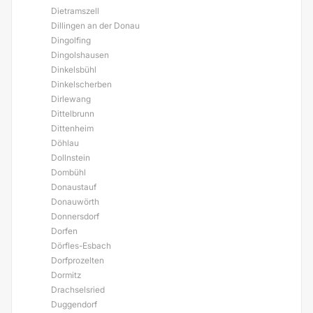
Dietramszell
Dillingen an der Donau
Dingolfing
Dingolshausen
Dinkelsbühl
Dinkelscherben
Dirlewang
Dittelbrunn
Dittenheim
Döhlau
Dollnstein
Dombühl
Donaustauf
Donauwörth
Donnersdorf
Dorfen
Dörfles-Esbach
Dorfprozelten
Dormitz
Drachselsried
Duggendorf