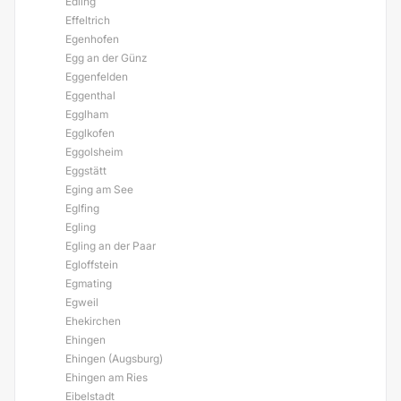
Edling
Effeltrich
Egenhofen
Egg an der Günz
Eggenfelden
Eggenthal
Egglham
Egglkofen
Eggolsheim
Eggstätt
Eging am See
Eglfing
Egling
Egling an der Paar
Egloffstein
Egmating
Egweil
Ehekirchen
Ehingen
Ehingen (Augsburg)
Ehingen am Ries
Eibelstadt