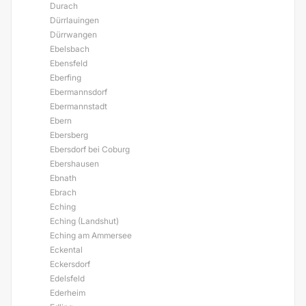
Durach
Dürrlauingen
Dürrwangen
Ebelsbach
Ebensfeld
Eberfing
Ebermannsdorf
Ebermannstadt
Ebern
Ebersberg
Ebersdorf bei Coburg
Ebershausen
Ebnath
Ebrach
Eching
Eching (Landshut)
Eching am Ammersee
Eckental
Eckersdorf
Edelsfeld
Ederheim