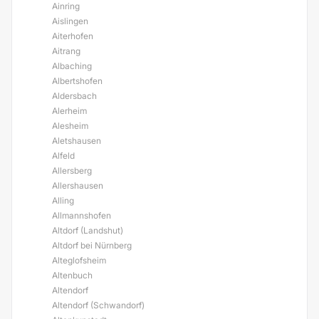
Ainring
Aislingen
Aiterhofen
Aitrang
Albaching
Albertshofen
Aldersbach
Alerheim
Alesheim
Aletshausen
Alfeld
Allersberg
Allershausen
Alling
Allmannshofen
Altdorf (Landshut)
Altdorf bei Nürnberg
Alteglofsheim
Altenbuch
Altendorf
Altendorf (Schwandorf)